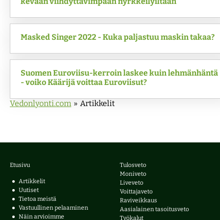
kevään viihdyttävimpään nyrkkeilyiltaan
Masked Singer 2022 - Kuka paljastuu maskin takaa?
Suomen Euroviisu-kerroin laskee kuin lehmänhäntä
- voiko Käärijä voittaa Euroviisut?
Vedonlyonti.com
»
Artikkelit
Etusivu
Tulosveto
Moniveto
Artikkelit
Liveveto
Uutiset
Voittajaveto
Tietoa meistä
Raviveikkaus
Vastuullinen pelaaminen
Aasialainen tasoitusveto
Näin arvioimme
Työkalut