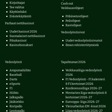
Kirjoittajat
Cash out
Tee valitus
Veikkausvihjeet
Käyttöehdot
Evästekäytäntö
Pitkävetovihjeet
Pelivihjeet
Parhaat nettikasinot
Ravivihjeet
Uudet kasinot 2026
Vedonlyöntisivut
Suomalaiset nettikasinot
Pikakasinot
Uudet vedonlyöntisivustot
Kasinobonukset
Ilman rekisteröitymistä
Vedonlyönti
Tapahtumat 2026
Ampumahiihto
Veikkausliiga vedonlyönti
Baseball
2026
Darts
F1 Vedonlyönti - F1 kalenteri
eSports
& F1 kertoimet 2026
F1
Konferenssiliiga 2026-27
Hiihto
Mestarien liiga vedonlyönti &
Jalkapallo
kertoimet 2026-27
Jääkiekko
Eurooppa-liiga 2026-27
Koripallo
Yleisurheilun EM-kisat 2026
Lentopallo
Liiga vedonlyönti 2026-27