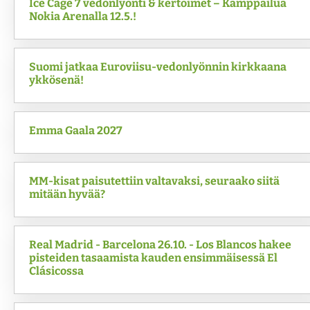
Ice Cage 7 vedonlyönti & kertoimet – Kamppailua
Nokia Arenalla 12.5.!
Suomi jatkaa Euroviisu-vedonlyönnin kirkkaana
ykkösenä!
Emma Gaala 2027
MM-kisat paisutettiin valtavaksi, seuraako siitä
mitään hyvää?
Real Madrid - Barcelona 26.10. - Los Blancos hakee
pisteiden tasaamista kauden ensimmäisessä El
Clásicossa