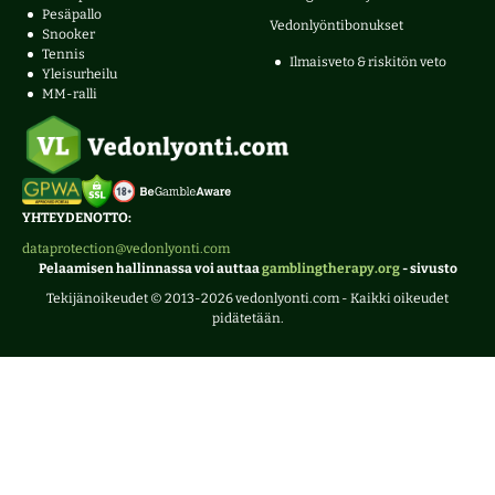
Pesäpallo
Vedonlyöntibonukset
Snooker
Tennis
Ilmaisveto & riskitön veto
Yleisurheilu
MM-ralli
YHTEYDENOTTO:
dataprotection@vedonlyonti.com
Pelaamisen hallinnassa voi auttaa
gamblingtherapy.org
- sivusto
Tekijänoikeudet © 2013-2026 vedonlyonti.com - Kaikki oikeudet
pidätetään.