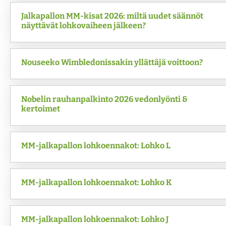
Jalkapallon MM-kisat 2026: miltä uudet säännöt
F1 vedonlyönti
Lisenssit
Uudet kasinot 2026
näyttävät lohkovaiheen jälkeen?
Yleisurheilun EM-kisat 2026
Työkalut
Nouseeko Wimbledonissakin yllättäjä voittoon?
Konferenssiliiga 2026-27
Nobelin rauhanpalkinto 2026 vedonlyönti &
kertoimet
MM-jalkapallon lohkoennakot: Lohko L
MM-jalkapallon lohkoennakot: Lohko K
MM-jalkapallon lohkoennakot: Lohko J