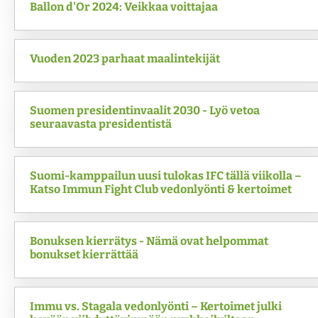
Ballon d'Or 2024: Veikkaa voittajaa
Vuoden 2023 parhaat maalintekijät
Suomen presidentinvaalit 2030 - Lyö vetoa
seuraavasta presidentistä
Suomi-kamppailun uusi tulokas IFC tällä viikolla –
Katso Immun Fight Club vedonlyönti & kertoimet
Bonuksen kierrätys - Nämä ovat helpommat
bonukset kierrättää
Immu vs. Stagala vedonlyönti – Kertoimet julki