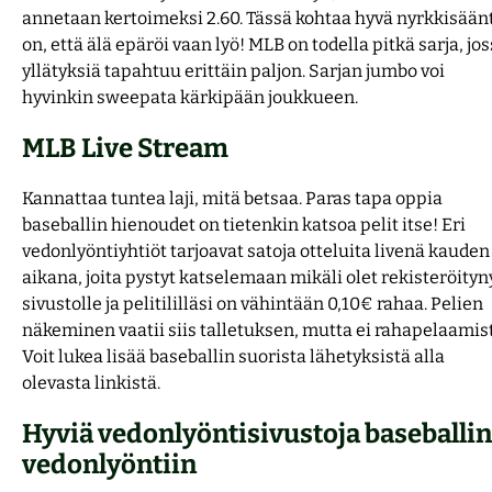
annetaan kertoimeksi 2.60. Tässä kohtaa hyvä nyrkkisään
on, että älä epäröi vaan lyö! MLB on todella pitkä sarja, jo
yllätyksiä tapahtuu erittäin paljon. Sarjan jumbo voi
hyvinkin sweepata kärkipään joukkueen.
MLB Live Stream
Kannattaa tuntea laji, mitä betsaa. Paras tapa oppia
baseballin hienoudet on tietenkin katsoa pelit itse! Eri
vedonlyöntiyhtiöt tarjoavat satoja otteluita livenä kauden
aikana, joita pystyt katselemaan mikäli olet rekisteröityn
sivustolle ja pelitililläsi on vähintään 0,10€ rahaa. Pelien
näkeminen vaatii siis talletuksen, mutta ei rahapelaamist
Voit lukea lisää baseballin suorista lähetyksistä alla
olevasta linkistä.
Hyviä vedonlyöntisivustoja baseballin
vedonlyöntiin