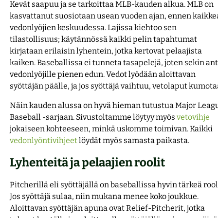
Kevät saapuu ja se tarkoittaa MLB-kauden alkua. MLB on
kasvattanut suosiotaan usean vuoden ajan, ennen kaikke
vedonlyöjien keskuudessa. Lajissa kiehtoo sen
tilastollisuus; käytännössä kaikki pelin tapahtumat
kirjataan erilaisin lyhentein, jotka kertovat pelaajista
kaiken. Baseballissa ei tunneta tasapelejä, joten sekin an
vedonlyöjille pienen edun. Vedot lyödään aloittavan
syöttäjän päälle, ja jos syöttäjä vaihtuu, vetolaput kumota
Näin kauden alussa on hyvä hieman tutustua Major Leag
Baseball -sarjaan. Sivustoltamme löytyy myös
vetovihje
jokaiseen kohteeseen, minkä uskomme toimivan. Kaikki
vedonlyöntivihjeet
löydät myös samasta paikasta.
Lyhenteitä ja pelaajien roolit
Pitcherillä
eli syöttäjällä on baseballissa hyvin tärkeä rool
Jos syöttäjä sulaa, niin mukana menee koko joukkue.
Aloittavan syöttäjän apuna ovat Relief-Pitcherit, jotka