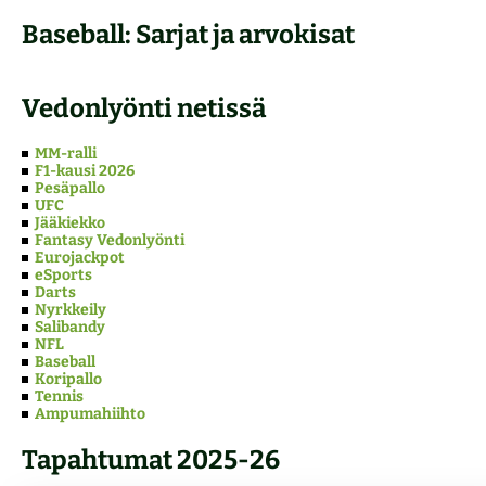
Baseball: Sarjat ja arvokisat
Vedonlyönti netissä
MM-ralli
F1-kausi 2026
Pesäpallo
UFC
Jääkiekko
Fantasy Vedonlyönti
Eurojackpot
eSports
Darts
Nyrkkeily
Salibandy
NFL
Baseball
Koripallo
Tennis
Ampumahiihto
Tapahtumat 2025-26