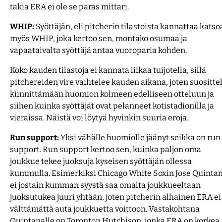
takia ERA ei ole se paras mittari.
WHIP:
Syöttäjän, eli pitcherin tilastoista kannattaa katso
myös WHIP, joka kertoo sen, montako osumaa ja
vapaataivalta syöttäjä antaa vuoroparia kohden.
Koko kauden tilastoja ei kannata liikaa tuijotella, sillä
pitchereiden vire vaihtelee kauden aikana, joten suositte
kiinnittämään huomion kolmeen edelliseen otteluun ja
siihen kuinka syöttäjät ovat pelanneet kotistadionilla ja
vieraissa. Näistä voi löytyä hyvinkin suuria eroja.
Run support:
Yksi vähälle huomiolle jäänyt seikka on run
support. Run support kertoo sen, kuinka paljon oma
joukkue tekee juoksuja kyseisen syöttäjän ollessa
kummulla. Esimerkiksi Chicago White Soxin Jose Quinta
ei jostain kumman syystä saa omalta joukkueeltaan
juoksutukea juuri yhtään, joten pitcherin alhainen ERA ei
välttämättä auta joukkuetta voittoon. Vastakohtana
Quintanalle on Toronton Hutchison, jonka ERA on korkea,