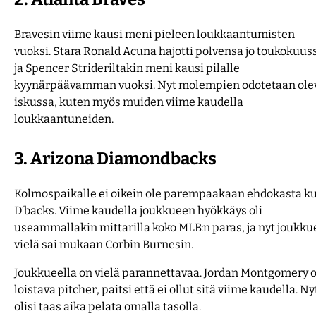
Bravesin viime kausi meni pieleen loukkaantumisten
vuoksi. Stara Ronald Acuna hajotti polvensa jo toukokuus
ja Spencer Strideriltakin meni kausi pilalle
kyynärpäävamman vuoksi. Nyt molempien odotetaan ole
iskussa, kuten myös muiden viime kaudella
loukkaantuneiden.
3. Arizona Diamondbacks
Kolmospaikalle ei oikein ole parempaakaan ehdokasta k
D’backs. Viime kaudella joukkueen hyökkäys oli
useammallakin mittarilla koko MLB:n paras, ja nyt joukku
vielä sai mukaan Corbin Burnesin.
Joukkueella on vielä parannettavaa. Jordan Montgomery 
loistava pitcher, paitsi että ei ollut sitä viime kaudella. Ny
olisi taas aika pelata omalla tasolla.