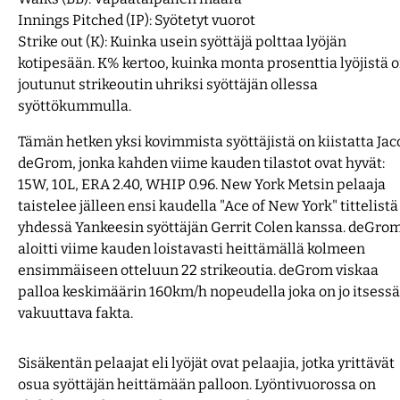
Innings Pitched (IP): Syötetyt vuorot
Strike out (K): Kuinka usein syöttäjä polttaa lyöjän
kotipesään. K% kertoo, kuinka monta prosenttia lyöjistä 
joutunut strikeoutin uhriksi syöttäjän ollessa
syöttökummulla.
Tämän hetken yksi kovimmista syöttäjistä on kiistatta Jac
deGrom, jonka kahden viime kauden tilastot ovat hyvät:
15W, 10L, ERA 2.40, WHIP 0.96. New York Metsin pelaaja
taistelee jälleen ensi kaudella "Ace of New York" tittelistä
yhdessä Yankeesin syöttäjän Gerrit Colen kanssa. deGro
aloitti viime kauden loistavasti heittämällä kolmeen
ensimmäiseen otteluun 22 strikeoutia. deGrom viskaa
palloa keskimäärin 160km/h nopeudella joka on jo itsess
vakuuttava fakta.
Sisäkentän pelaajat
eli lyöjät ovat pelaajia, jotka yrittävät
osua syöttäjän heittämään palloon. Lyöntivuorossa on