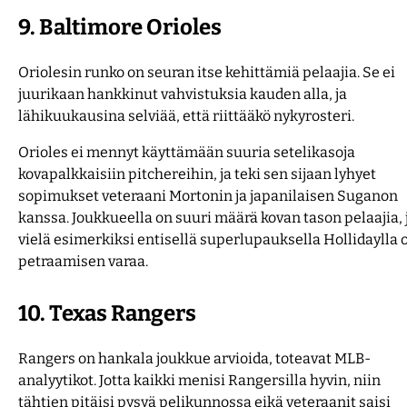
9. Baltimore Orioles
Oriolesin runko on seuran itse kehittämiä pelaajia. Se ei
juurikaan hankkinut vahvistuksia kauden alla, ja
lähikuukausina selviää, että riittääkö nykyrosteri.
Orioles ei mennyt käyttämään suuria setelikasoja
kovapalkkaisiin pitchereihin, ja teki sen sijaan lyhyet
sopimukset veteraani Mortonin ja japanilaisen Suganon
kanssa. Joukkueella on suuri määrä kovan tason pelaajia, 
vielä esimerkiksi entisellä superlupauksella Hollidaylla 
petraamisen varaa.
10. Texas Rangers
Rangers on hankala joukkue arvioida, toteavat MLB-
analyytikot. Jotta kaikki menisi Rangersilla hyvin, niin
tähtien pitäisi pysyä pelikunnossa eikä veteraanit saisi