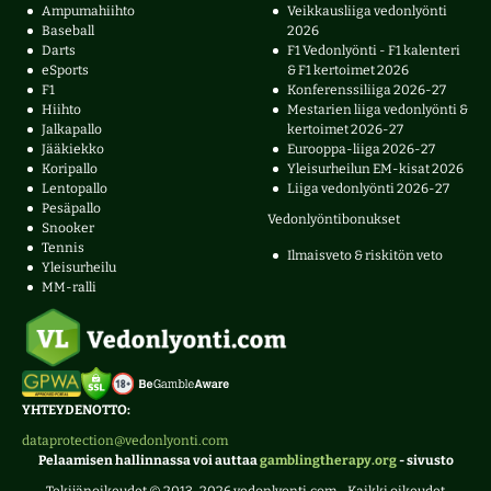
Ampumahiihto
Veikkausliiga vedonlyönti
Baseball
2026
Darts
F1 Vedonlyönti - F1 kalenteri
eSports
& F1 kertoimet 2026
F1
Konferenssiliiga 2026-27
Hiihto
Mestarien liiga vedonlyönti &
Jalkapallo
kertoimet 2026-27
Jääkiekko
Eurooppa-liiga 2026-27
Koripallo
Yleisurheilun EM-kisat 2026
Lentopallo
Liiga vedonlyönti 2026-27
Pesäpallo
Vedonlyöntibonukset
Snooker
Tennis
Ilmaisveto & riskitön veto
Yleisurheilu
MM-ralli
YHTEYDENOTTO:
dataprotection@vedonlyonti.com
Pelaamisen hallinnassa voi auttaa
gamblingtherapy.org
- sivusto
Tekijänoikeudet © 2013-2026 vedonlyonti.com - Kaikki oikeudet