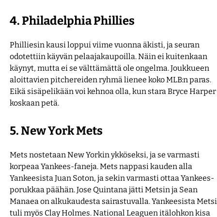
4. Philadelphia Phillies
Philliesin kausi loppui viime vuonna äkisti, ja seuran
odotettiin käyvän pelaajakaupoilla. Näin ei kuitenkaan
käynyt, mutta ei se välttämättä ole ongelma. Joukkueen
aloittavien pitchereiden ryhmä lienee koko MLB:n paras.
Eikä sisäpelikään voi kehnoa olla, kun stara Bryce Harper
koskaan petä.
5. New York Mets
Mets nostetaan New Yorkin ykköseksi, ja se varmasti
korpeaa Yankees-faneja. Mets nappasi kauden alla
Yankeesista Juan Soton, ja sekin varmasti ottaa Yankees-
porukkaa päähän. Jose Quintana jätti Metsin ja Sean
Manaea on alkukaudesta sairastuvalla. Yankeesista Metsi
tuli myös Clay Holmes. National Leaguen itälohkon kisa