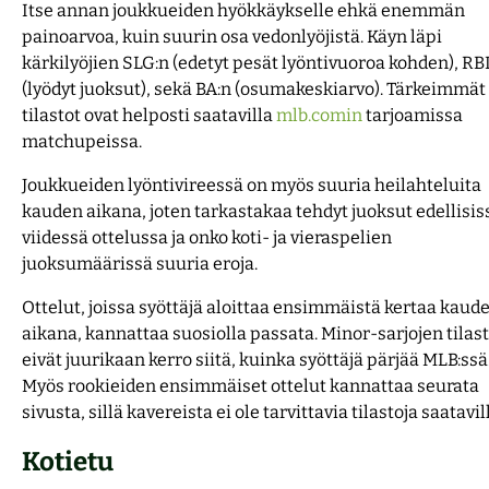
Itse annan joukkueiden hyökkäykselle ehkä enemmän
painoarvoa, kuin suurin osa vedonlyöjistä. Käyn läpi
kärkilyöjien SLG:n (edetyt pesät lyöntivuoroa kohden), RB
(lyödyt juoksut), sekä BA:n (osumakeskiarvo). Tärkeimmät
tilastot ovat helposti saatavilla
mlb.comin
tarjoamissa
matchupeissa.
Joukkueiden lyöntivireessä on myös suuria heilahteluita
kauden aikana, joten tarkastakaa tehdyt juoksut edellisis
viidessä ottelussa ja onko koti- ja vieraspelien
juoksumäärissä suuria eroja.
Ottelut, joissa syöttäjä aloittaa ensimmäistä kertaa kaud
aikana, kannattaa suosiolla passata. Minor-sarjojen tilas
eivät juurikaan kerro siitä, kuinka syöttäjä pärjää MLB:ssä
Myös rookieiden ensimmäiset ottelut kannattaa seurata
sivusta, sillä kavereista ei ole tarvittavia tilastoja saatavil
Kotietu