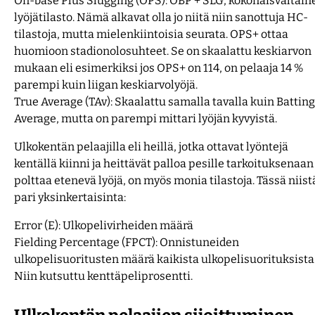
On-base Plus Slugging (OPS): OBP + SLG, kokonaisvaltain
lyöjätilasto. Nämä alkavat olla jo niitä niin sanottuja HC-
tilastoja, mutta mielenkiintoisia seurata. OPS+ ottaa
huomioon stadionolosuhteet. Se on skaalattu keskiarvon
mukaan eli esimerkiksi jos OPS+ on 114, on pelaaja 14 %
parempi kuin liigan keskiarvolyöjä.
True Average (TAv): Skaalattu samalla tavalla kuin Batting
Average, mutta on parempi mittari lyöjän kyvyistä.
Ulkokentän pelaajilla
eli heillä, jotka ottavat lyöntejä
kentällä kiinni ja heittävät palloa pesille tarkoituksenaan
polttaa etenevä lyöjä, on myös monia tilastoja. Tässä niist
pari yksinkertaisinta:
Error (E): Ulkopelivirheiden määrä
Fielding Percentage (FPCT): Onnistuneiden
ulkopelisuoritusten määrä kaikista ulkopelisuorituksista
Niin kutsuttu kenttäpeliprosentti.