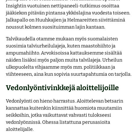
Insightin vuotuinen nettipaneeli-tutkimus osoittaa
jääkiekon pitävän pintansa ykköslajina vuodesta toiseen.
Jalkapallo on Huuhkajien ja Helmareitten siivittäminä
noussut kolmen suosituimman lajin kantaan.
Talvikaudella otamme mukaan myös suomalaisten
suosimia talviurheilulajeja, kuten maastohiihto ja
ampumahiihto. Arvokisoissa kattauksemme sisältää
näiden lisäksi myös paljon muita talvilajeja. Urheilun
ulkopuolelta vihjaamme myös mm. politiikkaan ja
viihteeseen, aina kun sopivia suurtapahtumia on tarjolla.
Vedonlyöntivinkkejä aloittelijoille
Vedonlyönti on hieno harrastus. Aloittelevan betsarin
kannattaa kuitenkin kiinnittää huomiota muutamiin
seikkoihin, jotka vaikuttavat vahvasti tulokseesi
vedonlyönnissä. Ohessa listattuna perusasioita
aloittelijalle.