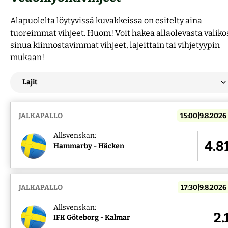
Alapuolelta löytyvissä kuvakkeissa on esitelty aina
tuoreimmat vihjeet. Huom! Voit hakea allaolevasta valiko
sinua kiinnostavimmat vihjeet, lajeittain tai vihjetyypin
mukaan!
JALKAPALLO
15:00|9.8.2026
Allsvenskan:
4.8
Hammarby - Häcken
JALKAPALLO
17:30|9.8.2026
Allsvenskan:
2.
IFK Göteborg - Kalmar