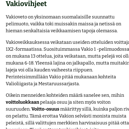
Vakiovihjeet
Vakioveto on yksinomaan suomalaisille suunnattu
pelimuoto, vaikka toki muissakin maissa ja netissä on
hieman senkaltaisia veikkaamisen tapoja olemassa.
Vakioveikkauksessa veikataan useiden otteluiden voittaj
1X2-formaatissa. Suosituimmassa Vakio 1 -pelimuodoss
on mukana 13 ottelua, joita veikataan, mutta pelejä voi oll
mukana 6-18. Yleensä lajina on jalkapallo, mutta muitaki
lajeja voi olla kauden vaiheesta riippuen.
Perinteisimmillään Vakio pitää mukanaan kohteita
Valioliigasta ja Mestaruussarjasta.
Oikein menneiden kohteiden määrä sanelee sen, mihin
voittoluokkaan
pelaaja osuu ja siten myös voiton
suuruuden.
Voitto-osuus
määrittyy sillä, kuinka paljon ri
on pelattu. Tämä erottaa Vakion selvästi monista muista
peleistä, sillä valittujen merkkien harvinaisuus pitää ott