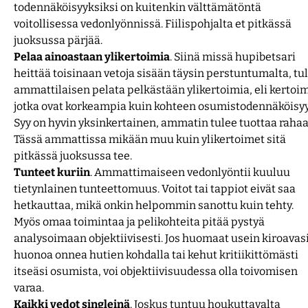
todennäköisyyksiksi on kuitenkin välttämätöntä
voitollisessa vedonlyönnissä. Fiilispohjalta et pitkässä
juoksussa pärjää.
Pelaa ainoastaan ylikertoimia
. Siinä missä hupibetsari
heittää toisinaan vetoja sisään täysin perstuntumalta, tul
ammattilaisen pelata pelkästään ylikertoimia, eli kertoi
jotka ovat korkeampia kuin kohteen osumistodennäköisyy
Syy on hyvin yksinkertainen, ammatin tulee tuottaa rahaa
Tässä ammattissa mikään muu kuin ylikertoimet sitä
pitkässä juoksussa tee.
Tunteet kuriin
. Ammattimaiseen vedonlyöntii kuuluu
tietynlainen tunteettomuus. Voitot tai tappiot eivät saa
hetkauttaa, mikä onkin helpommin sanottu kuin tehty.
Myös omaa toimintaa ja pelikohteita pitää pystyä
analysoimaan objektiivisesti. Jos huomaat usein kiroavas
huonoa onnea hutien kohdalla tai kehut kritiikittömästi
itseäsi osumista, voi objektiivisuudessa olla toivomisen
varaa.
Kaikki vedot singleinä
. Joskus tuntuu houkuttavalta