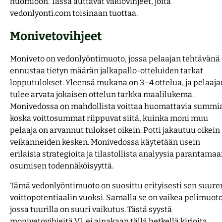
huomioon. Tässä auttavat vakiovihjeet, joita
vedonlyonti.com toisinaan tuottaa.
Monivetovihjeet
Moniveto on vedonlyöntimuoto, jossa pelaajan tehtävänä
ennustaa tietyn määrän jalkapallo-otteluiden tarkat
lopputulokset. Yleensä mukana on 3–4 ottelua, ja pelaaja
tulee arvata jokaisen ottelun tarkka maalilukema.
Monivedossa on mahdollista voittaa huomattavia summia
koska voittosummat riippuvat siitä, kuinka moni muu
pelaaja on arvannut tulokset oikein. Potti jakautuu oikein
veikanneiden kesken. Monivedossa käytetään usein
erilaisia strategioita ja tilastollista analyysia parantama
osumisen todennäköisyyttä.
Tämä vedonlyöntimuoto on suosittu erityisesti sen suure
voittopotentiaalin vuoksi. Samalla se on vaikea pelimuoto
jossa tuurilla on suuri vaikutus. Tästä syystä
monivetovihjeitä VL ei ainakaan tällä hetkellä kirjoita.