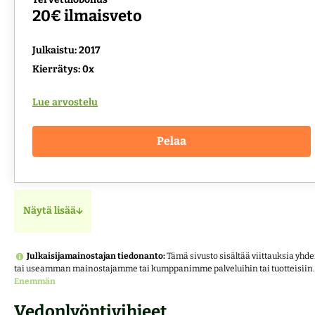
20€ ilmaisveto
Julkaistu: 2017
Kierrätys: 0x
Lue arvostelu
Pelaa
Näytä lisää
Julkaisijamainostajan tiedonanto:
Tämä sivusto sisältää viittauksia yhd
tai useamman mainostajamme tai kumppanimme palveluihin tai tuotteisiin.
Enemmän
Vedonlyöntivihjeet