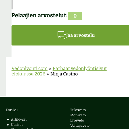
Pelaajien arvostelut:
0
Jaa arvostelu
Vedonlyonti.com
»
Parhaat vedonlyöntisivut
elokuussa 2026
»
Ninja Casino
Etusivu
Tulosveto
Moniveto
Artikkelit
Liveveto
Uutiset
Voittajaveto