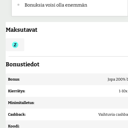
Bonuksia voisi olla enemmän
Maksutavat
Bonustiedot
Bonus:
Jopa 200% 
Kierrätys:
1-10x
Minimitalletus:
Cashback:
Vaihtuvia cashba
Koodi: