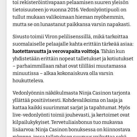
toi rekisteröintivapaan pelaamisen suuren yleisön
tietoisuuteen jo vuonna 2016. Vedonlyöntipuoli on
tullut mukaan valikoimaan hieman myöhemmin,
mutta se on lunastanut paikkansa varsin napakasti.
Sivusto toimii Viron pelilisenssillä, mikä tarkoittaa
suomalaiselle pelaajalle kahta erittäin tärkeää asiaa:
luotettavuutta ja verovapaita voittoja
. Tähän kun
yhdistetään erittäin nopeat talletukset ja kotiutukset
– parhaimmillaan rahat ovat tililläsi muutamassa
minuutissa – alkaa kokonaiskuva olla varsin
houkutteleva.
Vedonlyönnin näkökulmasta Ninja Casinon tarjonta
yllättää positiivisesti. Kohdevalikoima on laaja ja
kattaa kaikki suurimmat sarjat ja tapahtumat. Myös
live-vedonlyönti toimii jouhevasti, ja kertoimet ovat
kilpailukykyiset. Tervetuliaisbonus tuo mukavaa
lisäarvoa: Ninja Casinon bonuksessa on kiinnostava
rakenne, jossa talletuksen suuruus vaikuttaa sekä