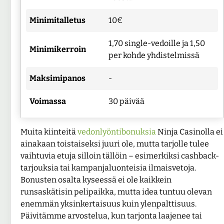
Minimitalletus
10€
1,70 single-vedoille ja 1,50
Minimikerroin
per kohde yhdistelmissä
Maksimipanos
-
Voimassa
30 päivää
Muita kiinteitä
vedonlyöntibonuksia
Ninja Casinolla ei
ainakaan toistaiseksi juuri ole, mutta tarjolle tulee
vaihtuvia etuja silloin tällöin – esimerkiksi cashback-
tarjouksia tai kampanjaluonteisia ilmaisvetoja.
Bonusten osalta kyseessä ei ole kaikkein
runsaskätisin pelipaikka, mutta idea tuntuu olevan
enemmän yksinkertaisuus kuin ylenpalttisuus.
Päivitämme arvostelua, kun tarjonta laajenee tai