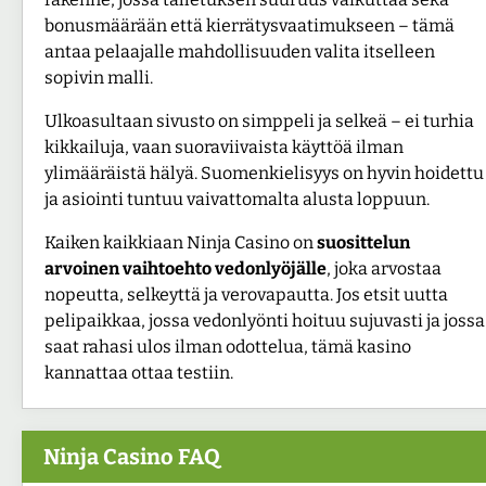
bonusmäärään että kierrätysvaatimukseen – tämä
antaa pelaajalle mahdollisuuden valita itselleen
sopivin malli.
Ulkoasultaan sivusto on simppeli ja selkeä – ei turhia
kikkailuja, vaan suoraviivaista käyttöä ilman
ylimääräistä hälyä. Suomenkielisyys on hyvin hoidettu
ja asiointi tuntuu vaivattomalta alusta loppuun.
Kaiken kaikkiaan Ninja Casino on
suosittelun
arvoinen vaihtoehto vedonlyöjälle
, joka arvostaa
nopeutta, selkeyttä ja verovapautta. Jos etsit uutta
pelipaikkaa, jossa vedonlyönti hoituu sujuvasti ja jossa
saat rahasi ulos ilman odottelua, tämä kasino
kannattaa ottaa testiin.
Ninja Casino FAQ