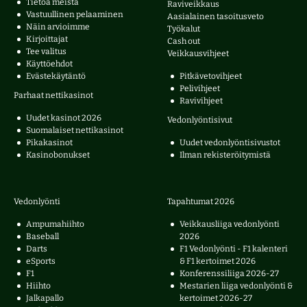
Tietoa meistä
Raviveikkaus
Vastuullinen pelaaminen
Aasialainen tasoitusveto
Näin arvioimme
Työkalut
Kirjoittajat
Cash out
Tee valitus
Veikkausvihjeet
Käyttöehdot
Evästekäytäntö
Pitkävetovihjeet
Pelivihjeet
Parhaat nettikasinot
Ravivihjeet
Uudet kasinot 2026
Vedonlyöntisivut
Suomalaiset nettikasinot
Pikakasinot
Uudet vedonlyöntisivustot
Kasinobonukset
Ilman rekisteröitymistä
Vedonlyönti
Tapahtumat 2026
Ampumahiihto
Veikkausliiga vedonlyönti
Baseball
2026
Darts
F1 Vedonlyönti - F1 kalenteri
eSports
& F1 kertoimet 2026
F1
Konferenssiliiga 2026-27
Hiihto
Mestarien liiga vedonlyönti &
Jalkapallo
kertoimet 2026-27