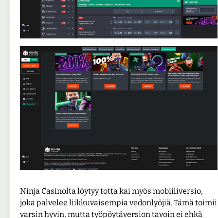
Ninja Casinolta löytyy totta kai myös mobiiliversio,
joka palvelee liikkuvaisempia vedonlyöjiä. Tämä toimii
varsin hyvin, mutta työpöytäversion tavoin ei ehkä