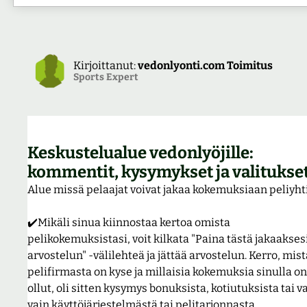
Kirjoittanut:
vedonlyonti.com Toimitus
Sports Expert
Keskustelualue vedonlyöjille:
kommentit, kysymykset ja valitukse
Alue missä pelaajat voivat jakaa kokemuksiaan peliyht
✔️Mikäli sinua kiinnostaa kertoa omista
pelikokemuksistasi, voit kilkata "Paina tästä jakaakses
arvostelun" -välilehteä ja jättää arvostelun. Kerro, mist
pelifirmasta on kyse ja millaisia kokemuksia sinulla on
ollut, oli sitten kysymys bonuksista, kotiutuksista tai v
vain käyttöjärjestelmästä tai pelitarjonnasta.