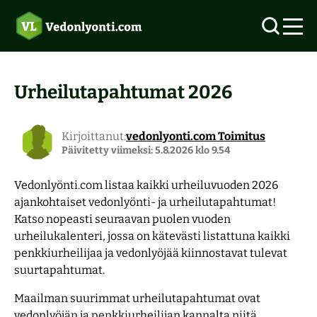
Urheilutapahtumat 2026
Uudet vedonlyöntisivustot 2026
Kirjoittanut:
vedonlyonti.com Toimitus
Päivitetty viimeksi: 5.8.2026 klo 9.54
Ilmaisvedot
Vedonlyönti ilman rekisteröitymistä
Vedonlyönti.com listaa kaikki urheiluvuoden 2026
Suomalaiset kasinot
Tarjoukset
Top 5 vedonlyöntisivut
ajankohtaiset vedonlyönti- ja urheilutapahtumat!
Katso nopeasti seuraavan puolen vuoden
Pitkävetovihjeet
Verovapaat kasinot
urheilukalenteri, jossa on kätevästi listattuna kaikki
penkkiurheilijaa ja vedonlyöjää kiinnostavat tulevat
suurtapahtumat.
Aloittelijoiden opas
Pelivihjeet
Pikakasinot
Maailman suurimmat urheilutapahtumat ovat
Rallin vedonlyönti
Maksutavat
Ravivihjeet
Kasinobonukset
vedonlyöjän ja penkkiurheilijan kannalta niitä