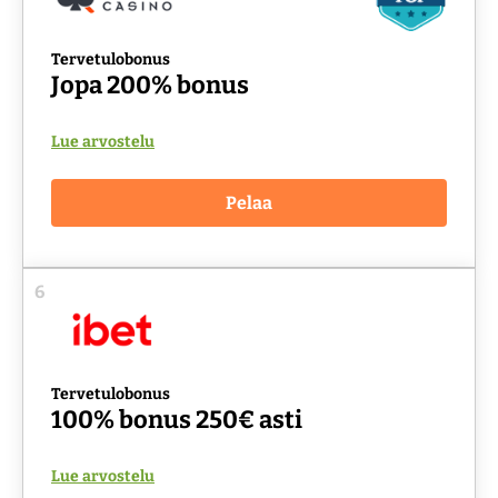
Tervetulobonus
Jopa 200% bonus
Lue arvostelu
Pelaa
6
Tervetulobonus
100% bonus 250€ asti
Lue arvostelu