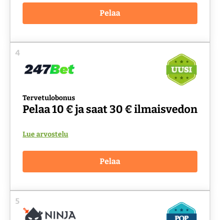
Pelaa
4
Tervetulobonus
Pelaa 10 € ja saat 30 € ilmaisvedon
Lue arvostelu
Pelaa
5