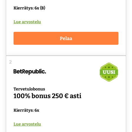
Kierrätys: 6x (B)
Lue arvostelu
Pelaa
2
Tervetulobonus
100% bonus 250 € asti
Kierrätys: 6x
Lue arvostelu