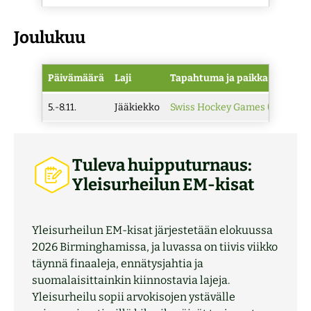
Joulukuu
Päivämäärä
Laji
Tapahtuma ja paikka
5.-8.11.
Jääkiekko
Swiss Hockey Games (EHT)
Tuleva huipputurnaus:
Yleisurheilun EM-kisat
Yleisurheilun EM-kisat järjestetään elokuussa
2026 Birminghamissa, ja luvassa on tiivis viikko
täynnä finaaleja, ennätysjahtia ja
suomalaisittainkin kiinnostavia lajeja.
Yleisurheilu sopii arvokisojen ystävälle