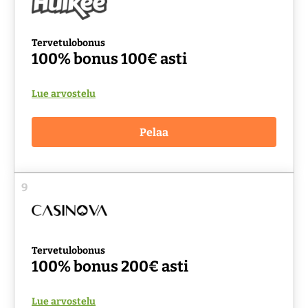
Tervetulobonus
100% bonus 100€ asti
Lue arvostelu
Pelaa
9
Tervetulobonus
100% bonus 200€ asti
Lue arvostelu