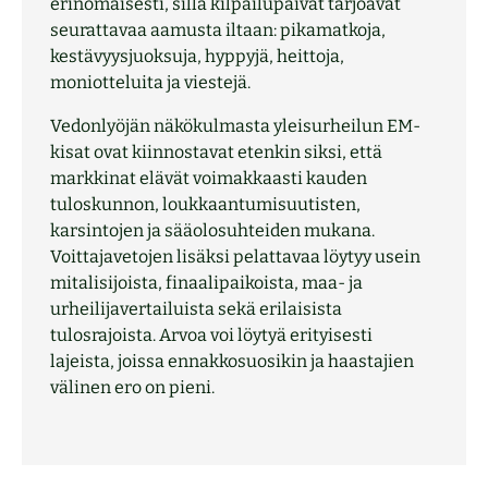
erinomaisesti, sillä kilpailupäivät tarjoavat
seurattavaa aamusta iltaan: pikamatkoja,
kestävyysjuoksuja, hyppyjä, heittoja,
moniotteluita ja viestejä.
Vedonlyöjän näkökulmasta yleisurheilun EM-
kisat ovat kiinnostavat etenkin siksi, että
markkinat elävät voimakkaasti kauden
tuloskunnon, loukkaantumisuutisten,
karsintojen ja sääolosuhteiden mukana.
Voittajavetojen lisäksi pelattavaa löytyy usein
mitalisijoista, finaalipaikoista, maa- ja
urheilijavertailuista sekä erilaisista
tulosrajoista. Arvoa voi löytyä erityisesti
lajeista, joissa ennakkosuosikin ja haastajien
välinen ero on pieni.