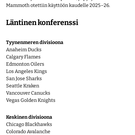
Mammoth otettiin käyttöön kaudelle 2025–26.
Läntinen konferenssi
Tyynenmeren divisioona
Anaheim Ducks
Calgary Flames
Edmonton Oilers
Los Angeles Kings
San Jose Sharks
Seattle Kraken
Vancouver Canucks
Vegas Golden Knights
Keskinen divisioona
Chicago Blackhawks
Colorado Avalanche