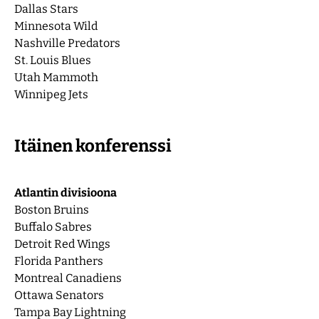
Dallas Stars
Minnesota Wild
Nashville Predators
St. Louis Blues
Utah Mammoth
Winnipeg Jets
Itäinen konferenssi
Atlantin divisioona
Boston Bruins
Buffalo Sabres
Detroit Red Wings
Florida Panthers
Montreal Canadiens
Ottawa Senators
Tampa Bay Lightning