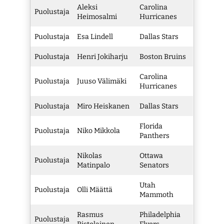
Aleksi
Carolina
Puolustaja
Heimosalmi
Hurricanes
Puolustaja
Esa Lindell
Dallas Stars
Puolustaja
Henri Jokiharju
Boston Bruins
Carolina
Puolustaja
Juuso Välimäki
Hurricanes
Puolustaja
Miro Heiskanen
Dallas Stars
Florida
Puolustaja
Niko Mikkola
Panthers
Nikolas
Ottawa
Puolustaja
Matinpalo
Senators
Utah
Puolustaja
Olli Määttä
Mammoth
Rasmus
Philadelphia
Puolustaja