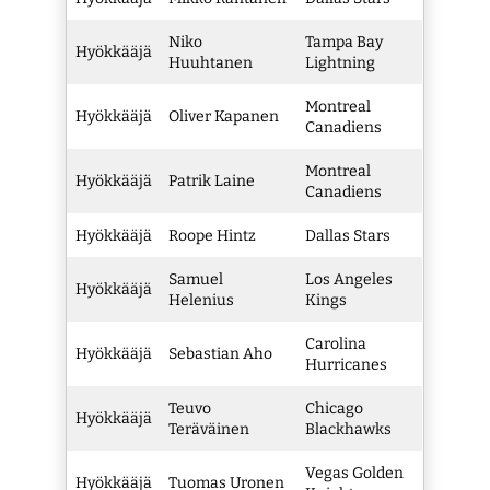
Niko
Tampa Bay
Hyökkääjä
Huuhtanen
Lightning
Montreal
Hyökkääjä
Oliver Kapanen
Canadiens
Montreal
Hyökkääjä
Patrik Laine
Canadiens
Hyökkääjä
Roope Hintz
Dallas Stars
Samuel
Los Angeles
Hyökkääjä
Helenius
Kings
Carolina
Hyökkääjä
Sebastian Aho
Hurricanes
Teuvo
Chicago
Hyökkääjä
Teräväinen
Blackhawks
Vegas Golden
Hyökkääjä
Tuomas Uronen