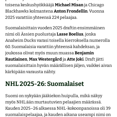
toisena keskushyökkääjä
Michael Misan
ja Chicago
Blackhawks kolmantena
Anton Frondellin
. Vuonna
2025 varattiin yhteensä 224 pelaajaa.
Suomalaisittain vuoden 2025 draftin ensimmäinen
nimi oli Ässien puolustaja
Lasse Boelius
, jonka
Anaheim Ducks varasi toisella kierroksella numerolla
60. Suomalaisia varattiin yhteensä kahdeksan, ja
joukossa olivat myös muun muassa
Benjamin
Rautiainen
,
Max Westergård
ja
Atte Joki
. Draft jätti
suomalaisittain hyvän määrällisen jäljen, vaikkei aivan
kärkipään varausta nähty.
NHL 2025-26: Suomalaiset
Suomi on nykyään jääkiekon huipulla, mikä näkyy
myös NHL:ään murtautuvien pelaajien määrässä.
Kauden 2025–26 alkaessa NHL-kokoonpanoissa oli 39
suomalaispelaajaa, ja kauden aikana useampi nimi on