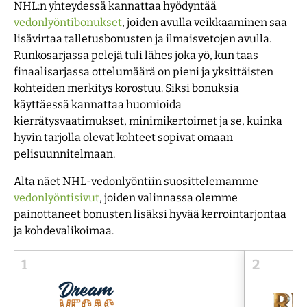
NHL:n yhteydessä kannattaa hyödyntää
vedonlyöntibonukset
, joiden avulla veikkaaminen saa
lisävirtaa talletusbonusten ja ilmaisvetojen avulla.
Runkosarjassa pelejä tuli lähes joka yö, kun taas
finaalisarjassa ottelumäärä on pieni ja yksittäisten
kohteiden merkitys korostuu. Siksi bonuksia
käyttäessä kannattaa huomioida
kierrätysvaatimukset, minimikertoimet ja se, kuinka
hyvin tarjolla olevat kohteet sopivat omaan
pelisuunnitelmaan.
Alta näet NHL-vedonlyöntiin suosittelemamme
vedonlyöntisivut
, joiden valinnassa olemme
painottaneet bonusten lisäksi hyvää kerrointarjontaa
ja kohdevalikoimaa.
1
2