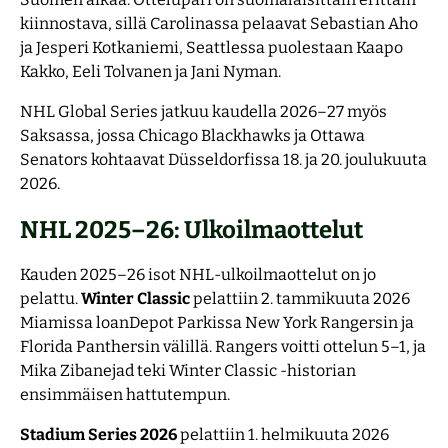
kiinnostava, sillä Carolinassa pelaavat Sebastian Aho
ja Jesperi Kotkaniemi, Seattlessa puolestaan Kaapo
Kakko, Eeli Tolvanen ja Jani Nyman.
NHL Global Series jatkuu kaudella 2026–27 myös
Saksassa, jossa Chicago Blackhawks ja Ottawa
Senators kohtaavat Düsseldorfissa 18. ja 20. joulukuuta
2026.
NHL 2025–26: Ulkoilmaottelut
Kauden 2025–26 isot NHL-ulkoilmaottelut on jo
pelattu.
Winter Classic
pelattiin 2. tammikuuta 2026
Miamissa loanDepot Parkissa New York Rangersin ja
Florida Panthersin välillä. Rangers voitti ottelun 5–1, ja
Mika Zibanejad teki Winter Classic -historian
ensimmäisen hattutempun.
Stadium Series 2026
pelattiin 1. helmikuuta 2026