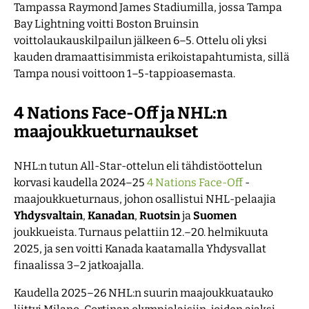
Tampassa Raymond James Stadiumilla, jossa Tampa
Bay Lightning voitti Boston Bruinsin
voittolaukauskilpailun jälkeen 6–5. Ottelu oli yksi
kauden dramaattisimmista erikoistapahtumista, sillä
Tampa nousi voittoon 1–5-tappioasemasta.
4 Nations Face-Off ja NHL:n
maajoukkueturnaukset
NHL:n tutun All-Star-ottelun eli tähdistöottelun
korvasi kaudella 2024–25
4 Nations Face-Off
-
maajoukkueturnaus, johon osallistui NHL-pelaajia
Yhdysvaltain
,
Kanadan
,
Ruotsin
ja
Suomen
joukkueista. Turnaus pelattiin 12.–20. helmikuuta
2025, ja sen voitti Kanada kaatamalla Yhdysvallat
finaalissa 3–2 jatkoajalla.
Kaudella 2025–26 NHL:n suurin maajoukkuatauko