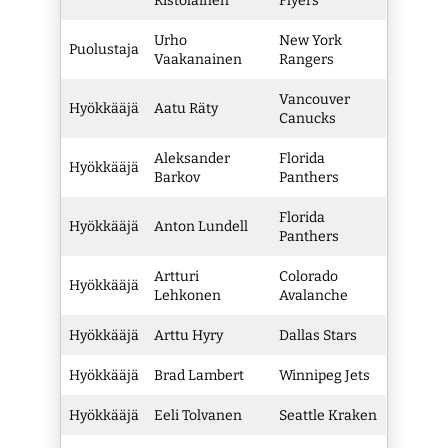
Ristolainen
Flyers
Urho
New York
Puolustaja
Vaakanainen
Rangers
Vancouver
Hyökkääjä
Aatu Räty
Canucks
Aleksander
Florida
Hyökkääjä
Barkov
Panthers
Florida
Hyökkääjä
Anton Lundell
Panthers
Artturi
Colorado
Hyökkääjä
Lehkonen
Avalanche
Hyökkääjä
Arttu Hyry
Dallas Stars
Hyökkääjä
Brad Lambert
Winnipeg Jets
Hyökkääjä
Eeli Tolvanen
Seattle Kraken