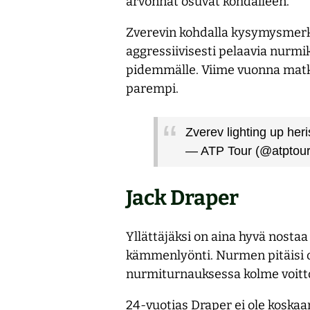
arvonnat osuvat kohdalleen.
Zverevin kohdalla kysymysmerkk
aggressiivisesti pelaavia nurmi
pidemmälle. Viime vuonna matka
parempi.
Zverev lighting up her
— ATP Tour (@atptou
Jack Draper
Yllättäjäksi on aina hyvä nostaa
kämmenlyönti. Nurmen pitäisi ol
nurmiturnauksessa kolme voitt
24-vuotias Draper ei ole kosk