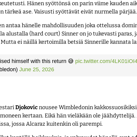
oikeutetusti. Hänen syöttönsä on parin viime kauden ai
 tärkeä ase. Vaisusti syöttävät eivät nurmella pärjää.
sen antaa hänelle mahdollisuuden joka ottelussa domino
a alustalla (hard court) Sinner on jo tukevasti paras, j
Mutta ei näillä kertoimilla betsiä Sinnerille kannata la
ised himself with this return 😅
pic.twitter.com/4LK01iOI
bledon)
June 25, 2026
estari
Djokovic
nousee Wimbledonin kakkossuosikiksi.
a moneen kertaan. Eikä hän vieläkään ole jäähdyttelijä
issa, jossa Alcaraz kuitenkin oli parempi.