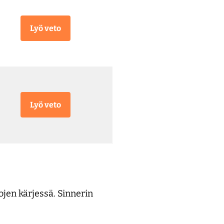
Lyö veto
Lyö veto
jen kärjessä. Sinnerin