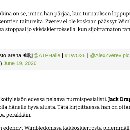
inä on se, miten hän pärjää, kun turnauksen loppupu
kenttien taitureita. Zverev ei ole koskaan päässyt Wi
 stoppasi jo ykköskierroksella, kun sijoittamaton ra
isto-arena 🔊🙌
@ATPHalle
|
#TWO26
|
@AlexZverev
pi
r)
June 19, 2026
 kotiyleisön edessä pelaava nurmispesialisti.
Jack
Drap
la hänelle hyvä alusta. Tätä kirjoittaessa hän on ott
oa peräkkäin.
aan edennyt Wimbledonissa kakkoskierrosta pidemmäll