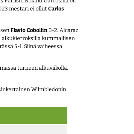
Pariisin Roland Garrosilla oli
023 mestari ei ollut
Carlos
aisen
Flavio
Cobollin
3-2. Alcaraz
i alkukierroksilla kummallisen
ässä 5-1. Siinä vaiheessa
amassa turneen alkuviikolla.
ksinkertainen Wilmbledonin