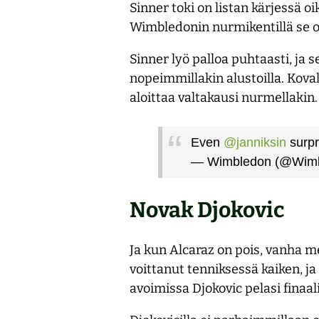
Sinner toki on listan kärjessä 
Wimbledonin nurmikentillä se on
Sinner lyö palloa puhtaasti, ja 
nopeimmillakin alustoilla. Kovall
aloittaa valtakausi nurmellakin. 
Even
@janniksin
surpr
— Wimbledon (@Wim
Novak Djokovic
Ja kun Alcaraz on pois, vanha m
voittanut tenniksessä kaiken, j
avoimissa Djokovic pelasi finaal