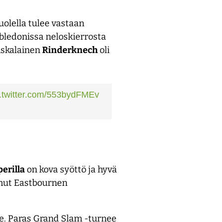
olella tulee vastaan
mbledonissa neloskierrosta
nskalainen
Rinderknech
oli
c.twitter.com/553bydFMEv
erilla
on kova syöttö ja hyvä
anut Eastbournen
e. Paras Grand Slam -turnee