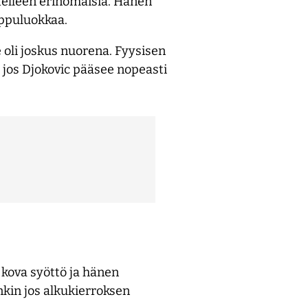
edelleen erinomaisia. Hänen
ippuluokkaa.
e oli joskus nuorena. Fyysisen
 jos Djokovic pääsee nopeasti
 kova syöttö ja hänen
nkin jos alkukierroksen