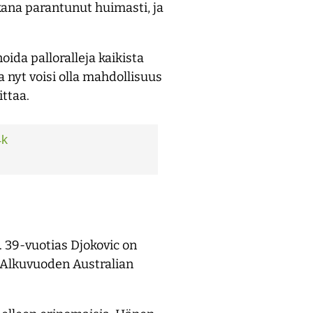
kana parantunut huimasti, ja
ida palloralleja kaikista
a nyt voisi olla mahdollisuus
ittaa.
4k
 39-vuotias Djokovic on
. Alkuvuoden Australian