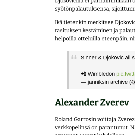
Djokovicilla ei parhaimmillaan 
syötönpalautuksensa, sijoittum
Ikä tietenkin merkitsee Djokovic
rasituksen kestäminen ja palaut
helpoilla otteluilla eteenpäin, ni
Sinner & Djokovic all s
📲 Wimbledon
pic.twi
— janniksin archive (
Alexander Zverev
Roland Garrosin voittaja Zverez
verkkopelinsä on parantunut. Näi