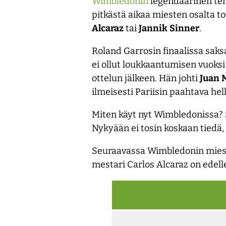
Wimbledonin
legendaarinen tenn
pitkästä aikaa miesten osalta t
Alcaraz
tai
Jannik
Sinner
.
Roland Garrosin finaalissa sak
ei ollut loukkaantumisen vuoks
ottelun jälkeen. Hän johti
Juan
ilmeisesti Pariisin paahtava hell
Miten käyt nyt Wimbledonissa? S
Nykyään ei tosin koskaan tiedä,
Seuraavassa Wimbledonin mieste
mestari Carlos Alcaraz on edel