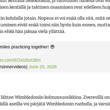
ollut kentällä heikkouksia, ja vahvuudet hänellä ovat 
inen kentällä ja taktinen osaaminen ovat edelleen hu
in kohdalla jotain. Nopeus ei voi enää olla sitä, mitä s
uminen eivät enää toimi niin hyvin kuin ennen, mutta
in ehkä hän jaksaa vielä yllättää.
miles practicing together! 😎
tter.com/EOxl26zOBm
@sinnervideos)
June 25, 2026
 lähtee Wimbledoniin kolmossuosikkina. Zverevillä on
llä aseilla voi pärjätä Wimbledonin ruoholla, ja varsi