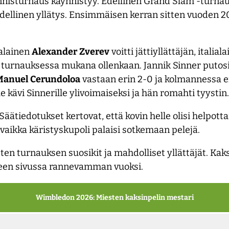
isturnaus käynnistyy. Edellinen Grand Slam -turnaus 
odellinen yllätys. Ensimmäisen kerran sitten vuoden 2
salainen
Alexander
Zverev
voitti jättiyllättäjän, italial
i turnauksessa mukana ollenkaan. Jannik Sinner putos
Manuel
Cerundoloa
vastaan erin 2-0 ja kolmannessa er
e kävi Sinnerille ylivoimaiseksi ja hän romahti tyystin.
äätiedotukset kertovat, että kovin helle olisi helpott
 vaikka käristyskupoli palaisi sotkemaan pelejä.
n turnauksen suosikit ja mahdolliset yllättäjät. Ka
leen sivussa rannevamman vuoksi.
Wimbledon 2026: Miesten kaksinpelin mestari