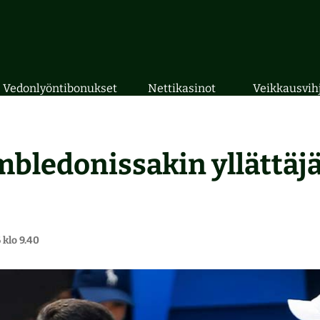
Vedonlyöntibonukset
Nettikasinot
Veikkausvih
ledonissakin yllättäjä
 klo 9.40