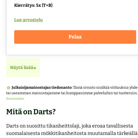
Kierrätys: 5x (T+B)
Lue arvostelu
Pelaa
Näytä lisää
Julkaisijamainostajan tiedonanto:
Tämä sivusto sisältää viittauksia yhd
tai useamman mainostajamme tai kumppanimme palveluihin tai tuotteisiin.
Enemmän
Mitä on Darts?
Darts on suosittu tikanheittolaji, joka eroaa tavallisesta
suomalaisesta mökkitikanheitosta muutamalla tärkeällä