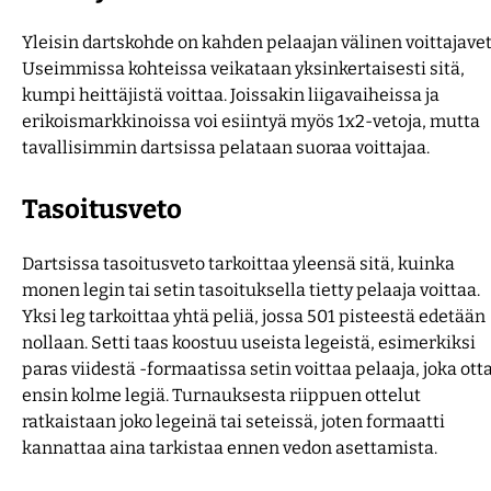
Yleisin dartskohde on kahden pelaajan välinen voittajavet
Useimmissa kohteissa veikataan yksinkertaisesti sitä,
kumpi heittäjistä voittaa. Joissakin liigavaiheissa ja
erikoismarkkinoissa voi esiintyä myös 1x2-vetoja, mutta
tavallisimmin dartsissa pelataan suoraa voittajaa.
Tasoitusveto
Dartsissa tasoitusveto tarkoittaa yleensä sitä, kuinka
monen legin tai setin tasoituksella tietty pelaaja voittaa.
Yksi leg tarkoittaa yhtä peliä, jossa 501 pisteestä edetään
nollaan. Setti taas koostuu useista legeistä, esimerkiksi
paras viidestä -formaatissa setin voittaa pelaaja, joka ott
ensin kolme legiä. Turnauksesta riippuen ottelut
ratkaistaan joko legeinä tai seteissä, joten formaatti
kannattaa aina tarkistaa ennen vedon asettamista.