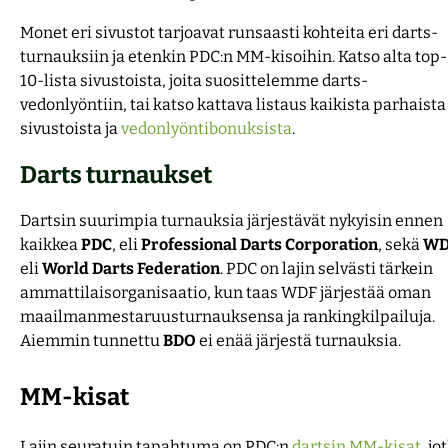
Monet eri sivustot tarjoavat runsaasti kohteita eri darts-
turnauksiin ja etenkin PDC:n MM-kisoihin. Katso alta top-
10-lista sivustoista, joita suosittelemme darts-
vedonlyöntiin, tai katso kattava listaus kaikista parhaista
sivustoista ja
vedonlyöntibonuksista
.
Darts turnaukset
Dartsin suurimpia turnauksia järjestävät nykyisin ennen
kaikkea
PDC
, eli
Professional Darts Corporation
, sekä
WD
eli
World Darts Federation
. PDC on lajin selvästi tärkein
ammattilaisorganisaatio, kun taas WDF järjestää oman
maailmanmestaruusturnauksensa ja rankingkilpailuja.
Aiemmin tunnettu
BDO
ei enää järjestä turnauksia.
MM-kisat
Lajin seuratuin tapahtuma on PDC:n
dartsin MM-kisat
, jo