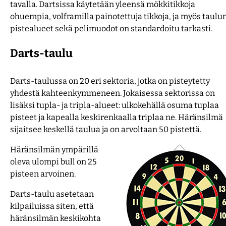
tavalla. Dartsissa käytetään yleensä mökkitikkoja
ohuempia, volframilla painotettuja tikkoja, ja myös taulu
pistealueet sekä pelimuodot on standardoitu tarkasti.
Darts-taulu
Darts-taulussa on 20 eri sektoria, jotka on pisteytetty
yhdestä kahteenkymmeneen. Jokaisessa sektorissa on
lisäksi tupla- ja tripla-alueet: ulkokehällä osuma tuplaa
pisteet ja kapealla keskirenkaalla triplaa ne. Häränsilmä
sijaitsee keskellä taulua ja on arvoltaan 50 pistettä.
Häränsilmän ympärillä
oleva ulompi bull on 25
pisteen arvoinen.
Darts-taulu asetetaan
kilpailuissa siten, että
häränsilmän keskikohta