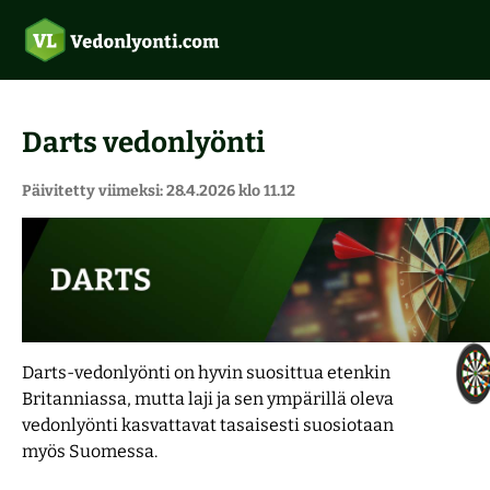
Darts vedonlyönti
Uudet vedonlyöntisivustot 2026
Päivitetty viimeksi: 28.4.2026 klo 11.12
Ilmaisvedot
Vedonlyönti ilman rekisteröitymistä
Suomalaiset kasinot
Tarjoukset
Top 5 vedonlyöntisivut
Pitkävetovihjeet
Verovapaat kasinot
Darts-vedonlyönti on hyvin suosittua etenkin
Britanniassa, mutta laji ja sen ympärillä oleva
Aloittelijoiden opas
Pelivihjeet
Pikakasinot
vedonlyönti kasvattavat tasaisesti suosiotaan
myös Suomessa.
Rallin vedonlyönti
Maksutavat
Ravivihjeet
Kasinobonukset