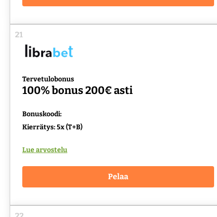
21
Tervetulobonus
100% bonus 200€ asti
Bonuskoodi:
Kierrätys: 5x (T+B)
Lue arvostelu
Pelaa
22