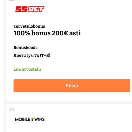
Tervetulobonus
100% bonus 200€ asti
Bonuskoodi:
Kierrätys: 7x (T+B)
Lue arvostelu
Pelaa
23