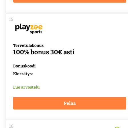
15
Tervetulobonus
100% bonus 30€ asti
Bonuskoodi:
Kierrätys:
Lue arvostelu
Pelaa
16