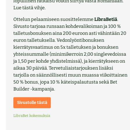
lopullinen ratkaisu voikin siirtyä vasta Romaniaan.
Lue tästä vihje.
Ottelun pelaamiseen suosittelemme
LibraBetiä
.
Sivusto tarjoaa runsaan kohdevalikoiman ja 100 %
talletusbonuksen aina 200 euroon asti vähintään 20
euron talletuksella. Vedonlyöntibonuksen
kierrätysvaatimus on 5x talletuksen ja bonuksen
yhteissummalle (minimikerroin 2,00 singlevedoissa
ja 1,50 per kohde yhdistelmissä), ja kierrätykseen on
aikaa 30 päivää. Tervetuliaistarjouksen lisäksi
tarjolla on säännöllisesti muun muassa viikoittainen
50 % bonus, jopa 10 % käteispalautusta sekä Bet
Builder -kampanja.
Sivustolle tästä
LibraBet kokemuksia