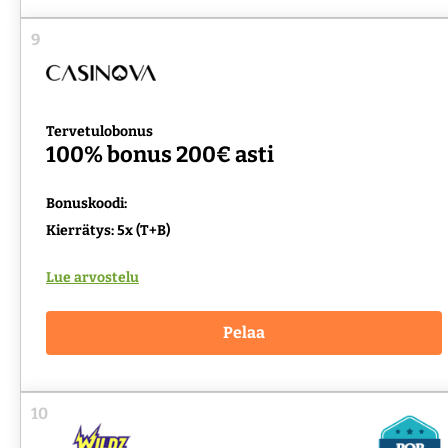
9
Tervetulobonus
100% bonus 200€ asti
Bonuskoodi:
Kierrätys: 5x (T+B)
Lue arvostelu
Pelaa
10