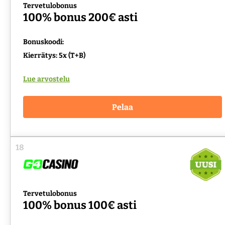
Tervetulobonus
100% bonus 200€ asti
Bonuskoodi:
Kierrätys: 5x (T+B)
Lue arvostelu
Pelaa
18
Tervetulobonus
100% bonus 100€ asti