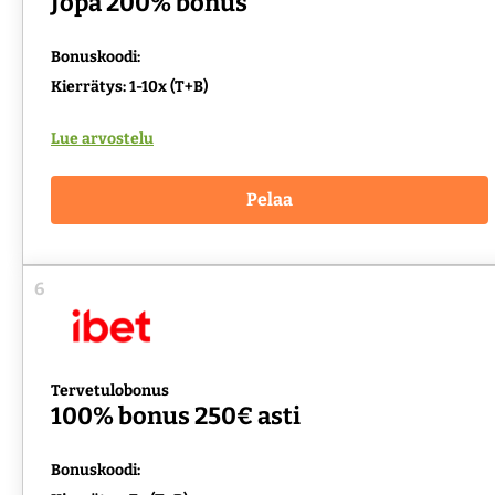
Jopa 200% bonus
Bonuskoodi:
Kierrätys: 1-10x (T+B)
Lue arvostelu
Pelaa
6
Tervetulobonus
100% bonus 250€ asti
Bonuskoodi: