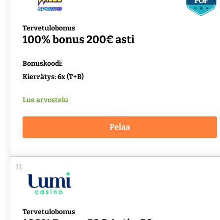
Tervetulobonus
100% bonus 200€ asti
Bonuskoodi:
Kierrätys: 6x (T+B)
Lue arvostelu
Pelaa
11
Tervetulobonus