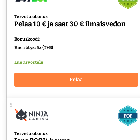
Tervetulobonus
Pelaa 10 € ja saat 30 € ilmaisvedon
Bonuskoodi:
Kierrätys: 5x (T+B)
Lue arvostelu
Pelaa
5
Tervetulobonus