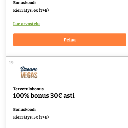
Bonuskoodi:
Kierrätys: 6x (T+B)
Lue arvostelu
Pelaa
19
Tervetulobonus
100% bonus 30€ asti
Bonuskoodi:
Kierrätys: 5x (T+B)