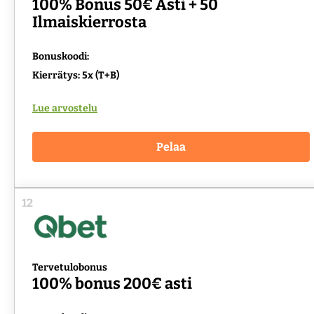
100% Bonus 50€ Asti + 50
Ilmaiskierrosta
Bonuskoodi:
Kierrätys: 5x (T+B)
Lue arvostelu
Pelaa
12
Tervetulobonus
100% bonus 200€ asti