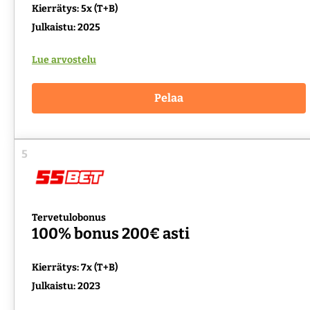
Kierrätys: 5x (T+B)
Julkaistu: 2025
Lue arvostelu
Pelaa
5
Tervetulobonus
100% bonus 200€ asti
Kierrätys: 7x (T+B)
Julkaistu: 2023