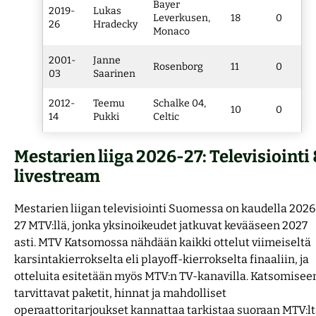
Bayer
2019-
Lukas
Leverkusen,
18
0
26
Hradecky
Monaco
2001-
Janne
Rosenborg
11
0
03
Saarinen
2012-
Teemu
Schalke 04,
10
0
14
Pukki
Celtic
Mestarien liiga 2026-27: Televisiointi
livestream
Mestarien liigan televisiointi Suomessa on kaudella 2026
27 MTV:llä, jonka yksinoikeudet jatkuvat kevääseen 2027
asti. MTV Katsomossa nähdään kaikki ottelut viimeiseltä
karsintakierrokselta eli playoff-kierrokselta finaaliin, ja
otteluita esitetään myös MTV:n TV-kanavilla. Katsomisee
tarvittavat paketit, hinnat ja mahdolliset
operaattoritarjoukset kannattaa tarkistaa suoraan MTV:lt