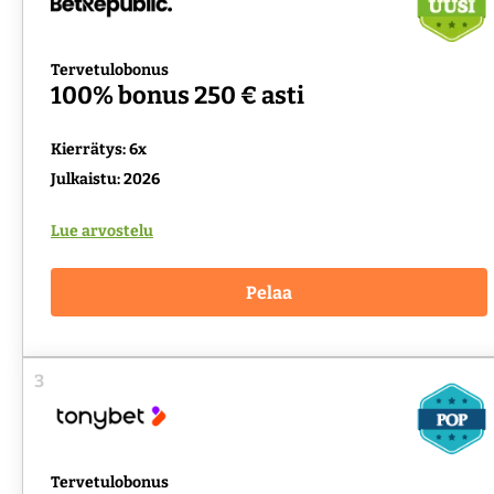
Tervetulobonus
100% bonus 250 € asti
Kierrätys: 6x
Julkaistu: 2026
Lue arvostelu
Pelaa
3
Tervetulobonus