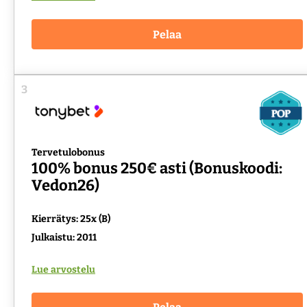
Pelaa
3
Tervetulobonus
100% bonus 250€ asti (Bonuskoodi:
Vedon26)
Kierrätys: 25x (B)
Julkaistu: 2011
Lue arvostelu