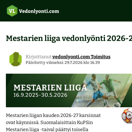
Mestarien liiga vedonlyönti 2026-
Uudet vedonlyöntisivustot 2026
Kirjoittanut:
vedonlyonti.com Toimitus
Päivitetty viimeksi: 29.7.2026 klo 16.39
Ilmaisvedot
Vedonlyönti ilman rekisteröitymistä
Suomalaiset kasinot
Tarjoukset
Top 5 vedonlyöntisivut
Pitkävetovihjeet
Verovapaat kasinot
Aloittelijoiden opas
Pelivihjeet
Pikakasinot
Mestarien liigan kauden 2026-27 karsinnat
ovat käynnissä. Suomalaisittain KuPSin
Rallin vedonlyönti
Maksutavat
Ravivihjeet
Mestarien liiga -taival päättyi toisella
Kasinobonukset