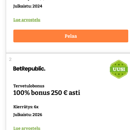
Julkaistu: 2024
Lue arvostelu
Pelaa
2
Tervetulobonus
100% bonus 250 € asti
Kierrätys: 6x
Julkaistu: 2026
Lue arvostelu