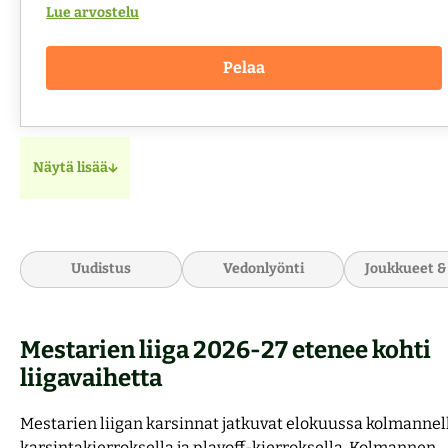
Lue arvostelu
Pelaa
Näytä lisää
Uudistus
Vedonlyönti
Joukkueet &
Mestarien liiga 2026-27 etenee kohti
liigavaihetta
Mestarien liigan karsinnat jatkuvat elokuussa kolmannel
karsintakierroksella ja playoff-kierroksella. Kolmannen