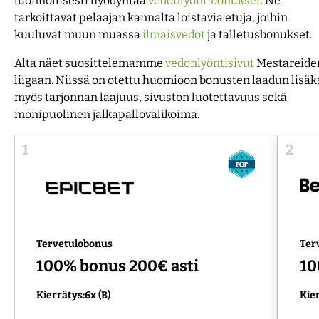
luonnollisesti hyödyntää
vedonlyöntibonukset
. Ne
tarkoittavat pelaajan kannalta loistavia etuja, joihin
kuuluvat muun muassa
ilmaisvedot
ja talletusbonukset.
Alta näet suosittelemamme
vedonlyöntisivut
Mestareide
liigaan. Niissä on otettu huomioon bonusten laadun lisäk
myös tarjonnan laajuus, sivuston luotettavuus sekä
monipuolinen jalkapallovalikoima.
1
2
Tervetulobonus
Ter
100% bonus 200€ asti
10
Kierrätys:
6x (B)
Kie