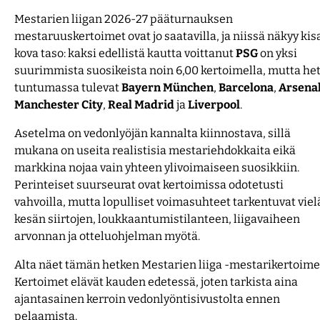
Mestarien liigan 2026-27 pääturnauksen
mestaruuskertoimet ovat jo saatavilla, ja niissä näkyy kis
kova taso: kaksi edellistä kautta voittanut
PSG
on yksi
suurimmista suosikeista noin 6,00 kertoimella, mutta het
tuntumassa tulevat
Bayern München
,
Barcelona
,
Arsena
Manchester City
,
Real Madrid
ja
Liverpool
.
Asetelma on vedonlyöjän kannalta kiinnostava, sillä
mukana on useita realistisia mestariehdokkaita eikä
markkina nojaa vain yhteen ylivoimaiseen suosikkiin.
Perinteiset suurseurat ovat kertoimissa odotetusti
vahvoilla, mutta lopulliset voimasuhteet tarkentuvat viel
kesän siirtojen, loukkaantumistilanteen, liigavaiheen
arvonnan ja otteluohjelman myötä.
Alta näet tämän hetken Mestarien liiga -mestarikertoime
Kertoimet elävät kauden edetessä, joten tarkista aina
ajantasainen kerroin vedonlyöntisivustolta ennen
pelaamista.