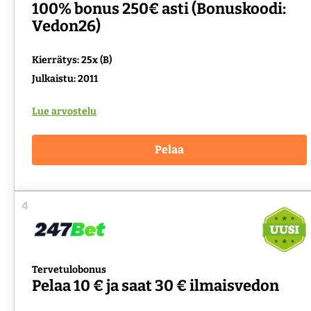
100% bonus 250€ asti (Bonuskoodi:
Vedon26)
Kierrätys: 25x (B)
Julkaistu: 2011
Lue arvostelu
Pelaa
4
Tervetulobonus
Pelaa 10 € ja saat 30 € ilmaisvedon