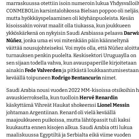
marraskuussa otettiin isoin numeroin lukua Yhdysvalloilt
CONMEBOLin karsintalohkossa Bielsan poppoo oli neljäs
mutta hyökkäyspelaaminen oli köyhänpuoleista. Kesän
kisoissakin voivat maalit olla tiukassa, kun joukkueen
ykköskärkenä on nykyisin Saudi Arabiassa pelaava
Darwi
Núñez
, jonka uraa ei voi mitenkään päin käänneltynä
väittää nousujohteiseksi. Voi myös olla, että Núñez aloitt
turnauksen penkin puolelta. Keskisektori Uruguaylla on
sen sijaan todella vahva, kun avauspaperille kirjoitetaan
ainakin
Fede Valverden
ja pitkästä loukkaantumisestaan
keväällä toipuneen
Rodrigo Bentancurin
nimet.
Saudi Arabia nousi vuoden 2022 MM-kisoissa otsikoihin h
avauskierroksella, kun tuolloin
Hervé Renardin
käskyttämä Vihreät Haukat shokeerasi
Lionel Messin
johtaman Argentiinan. Renard oli vielä keväällä
maajoukkueen puikoissa, mutta lähtöpassit tuli kaksi
kuukautta ennen kisojen alkua. Saudi Arabia otti lukua
maaliskuussa Egyptiltä ja Serbialta eikä viime vuoden