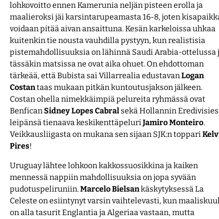
lohkovoitto ennen Kamerunia neljän pisteen erolla ja
maalieroksi jäi karsintarupeamasta 16-8, joten kisapaikk
voidaan pitää aivan ansaittuna. Kesän karkeloissa uhkaa
kuitenkin tie nousta vauhdilla pystyyn, kun realistisia
pistemahdollisuuksia on lähinnä Saudi Arabia-ottelussa 
tässäkin matsissa ne ovat aika ohuet. On ehdottoman
tärkeää, että Bubista sai Villarrealia edustavan
Logan
Costan
taas mukaan pitkän kuntoutusjakson jälkeen.
Costan ohella nimekkäimpiä pelureita ryhmässä ovat
Benfican
Sidney Lopes Cabral
sekä Hollannin Eredivisie
leipänsä tienaava keskikenttäpeluri
Jamiro Monteiro
.
Veikkausliigasta on mukana sen sijaan SJK:n toppari
Kelv
Pires
!
Uruguay lähtee lohkoon kakkossuosikkina ja kaiken
mennessä nappiin mahdollisuuksia on jopa syvään
pudotuspeliruniin.
Marcelo Bielsan
käskytyksessä La
Celeste on esiintynyt varsin vaihtelevasti, kun maaliskuu
on alla tasurit Englantia ja Algeriaa vastaan, mutta