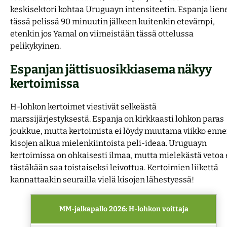
keskisektori kohtaa Uruguayn intensiteetin. Espanja lien
tässä pelissä 90 minuutin jälkeen kuitenkin etevämpi,
etenkin jos Yamal on viimeistään tässä ottelussa
pelikykyinen.
Espanjan jättisuosikkiasema näkyy
kertoimissa
H-lohkon kertoimet viestivät selkeästä
marssijärjestyksestä. Espanja on kirkkaasti lohkon paras
joukkue, mutta kertoimista ei löydy muutama viikko enn
kisojen alkua mielenkiintoista peli-ideaa. Uruguayn
kertoimissa on ohkaisesti ilmaa, mutta mielekästä vetoa 
tästäkään saa toistaiseksi leivottua. Kertoimien liikettä
kannattaakin seurailla vielä kisojen lähestyessä!
MM-jalkapallo 2026: H-lohkon voittaja