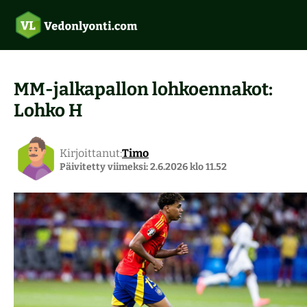
MM-jalkapallon lohkoennakot:
Lohko H
Uudet vedonlyöntisivustot 2026
Ilmaisvedot
Vedonlyönti ilman rekisteröitymistä
Kirjoittanut:
Timo
Päivitetty viimeksi: 2.6.2026 klo 11.52
Suomalaiset kasinot
Tarjoukset
Top 5 vedonlyöntisivut
Pitkävetovihjeet
Verovapaat kasinot
Aloittelijoiden opas
Pelivihjeet
Pikakasinot
Rallin vedonlyönti
Maksutavat
Ravivihjeet
Kasinobonukset