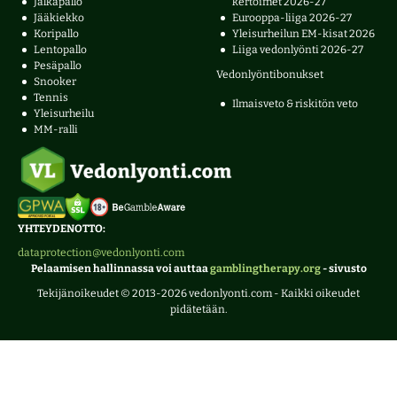
Jalkapallo
kertoimet 2026-27
Jääkiekko
Eurooppa-liiga 2026-27
Koripallo
Yleisurheilun EM-kisat 2026
Lentopallo
Liiga vedonlyönti 2026-27
Pesäpallo
Vedonlyöntibonukset
Snooker
Tennis
Ilmaisveto & riskitön veto
Yleisurheilu
MM-ralli
YHTEYDENOTTO:
dataprotection@vedonlyonti.com
Pelaamisen hallinnassa voi auttaa
gamblingtherapy.org
- sivusto
Tekijänoikeudet © 2013-2026 vedonlyonti.com - Kaikki oikeudet
pidätetään.