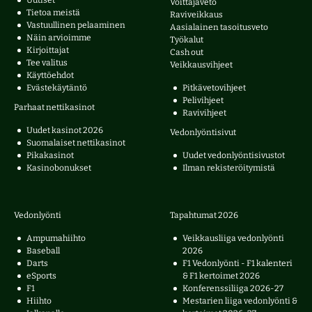
Voittajaveto
Tietoa meistä
Raviveikkaus
Vastuullinen pelaaminen
Aasialainen tasoitusveto
Näin arvioimme
Työkalut
Kirjoittajat
Cash out
Tee valitus
Veikkausvihjeet
Käyttöehdot
Evästekäytäntö
Pitkävetovihjeet
Pelivihjeet
Parhaat nettikasinot
Ravivihjeet
Uudet kasinot 2026
Vedonlyöntisivut
Suomalaiset nettikasinot
Pikakasinot
Uudet vedonlyöntisivustot
Kasinobonukset
Ilman rekisteröitymistä
Vedonlyönti
Tapahtumat 2026
Ampumahiihto
Veikkausliiga vedonlyönti
Baseball
2026
Darts
F1 Vedonlyönti - F1 kalenteri
eSports
& F1 kertoimet 2026
F1
Konferenssiliiga 2026-27
Hiihto
Mestarien liiga vedonlyönti &