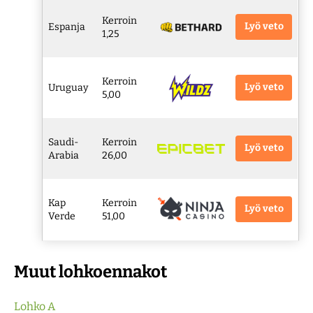
Kerroin
Lyö veto
Espanja
1,25
Kerroin
Lyö veto
Uruguay
5,00
Saudi-
Kerroin
Lyö veto
Arabia
26,00
Kap
Kerroin
Lyö veto
Verde
51,00
Muut lohkoennakot
Lohko A