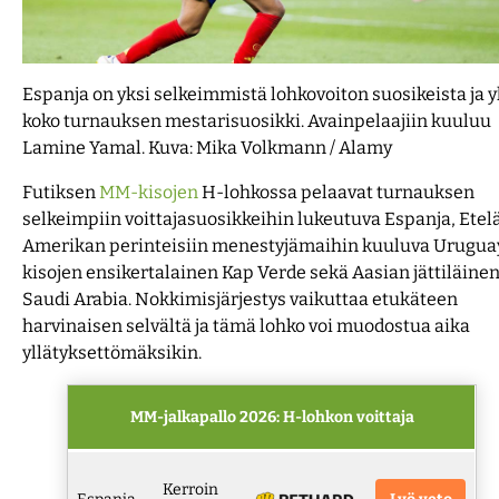
F1 vedonlyönti
Lisenssit
Uudet kasinot 2026
Espanja on yksi selkeimmistä lohkovoiton suosikeista ja y
Yleisurheilun EM-kisat 2026
Työkalut
koko turnauksen mestarisuosikki. Avainpelaajiin kuuluu
Lamine Yamal. Kuva: Mika Volkmann / Alamy
Konferenssiliiga 2026-27
Futiksen
MM-kisojen
H-lohkossa pelaavat turnauksen
selkeimpiin voittajasuosikkeihin lukeutuva Espanja, Etel
Amerikan perinteisiin menestyjämaihin kuuluva Urugua
kisojen ensikertalainen Kap Verde sekä Aasian jättiläine
Saudi Arabia. Nokkimisjärjestys vaikuttaa etukäteen
harvinaisen selvältä ja tämä lohko voi muodostua aika
yllätyksettömäksikin.
MM-jalkapallo 2026: H-lohkon voittaja
Kerroin