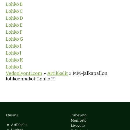
Lohko B
Lohko C
Lohko D
Lohko E
Lohko F
Lohko G
Lohko I
Lohko J
Lohko K
Lohko L
Vedonlyonti.com
»
Artikkelit
»
MM-jalkapallon
lohkoennakot: Lohko H
Etusivu
Tulosveto
Moniveto
Artikkelit
Liveveto
Uutiset