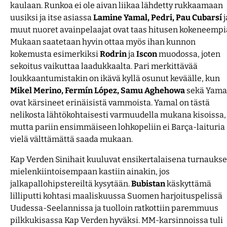
kaulaan. Runkoa ei ole aivan liikaa lähdetty rukkaamaan
uusiksi ja itse asiassa
Lamine Yamal, Pedri, Pau Cubarsí
j
muut nuoret avainpelaajat ovat taas hitusen kokeneempi
Mukaan saatetaan hyvin ottaa myös ihan kunnon
kokemusta esimerkiksi
Rodrin
ja
Iscon
muodossa, joten
sekoitus vaikuttaa laadukkaalta. Pari merkittävää
loukkaantumistakin on ikävä kyllä osunut keväälle, kun
Mikel Merino, Fermín López, Samu Aghehowa
sekä Yama
ovat kärsineet erinäisistä vammoista. Yamal on tästä
nelikosta lähtökohtaisesti varmuudella mukana kisoissa,
mutta pariin ensimmäiseen lohkopeliin ei Barça-laituria
vielä välttämättä saada mukaan.
Kap Verden Sinihait kuuluvat ensikertalaisena turnauks
mielenkiintoisempaan kastiin ainakin, jos
jalkapallohipstereiltä kysytään.
Bubistan
käskyttämä
lilliputti kohtasi maaliskuussa Suomen harjoituspelissä
Uudessa-Seelannissa ja tuolloin ratkottiin paremmuus
pilkkukisassa Kap Verden hyväksi. MM-karsinnoissa tuli