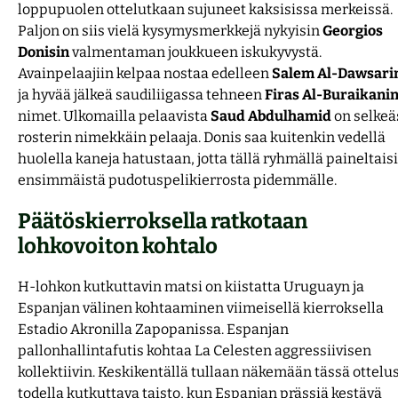
loppupuolen ottelutkaan sujuneet kaksisissa merkeissä.
Paljon on siis vielä kysymysmerkkejä nykyisin
Georgios
Donisin
valmentaman joukkueen iskukyvystä.
Avainpelaajiin kelpaa nostaa edelleen
Salem Al-Dawsari
ja hyvää jälkeä saudiliigassa tehneen
Firas Al-Buraikani
nimet. Ulkomailla pelaavista
Saud Abdulhamid
on selkeä
rosterin nimekkäin pelaaja. Donis saa kuitenkin vedellä
huolella kaneja hatustaan, jotta tällä ryhmällä paineltais
ensimmäistä pudotuspelikierrosta pidemmälle.
Päätöskierroksella ratkotaan
lohkovoiton kohtalo
H-lohkon kutkuttavin matsi on kiistatta Uruguayn ja
Espanjan välinen kohtaaminen viimeisellä kierroksella
Estadio Akronilla Zapopanissa. Espanjan
pallonhallintafutis kohtaa La Celesten aggressiivisen
kollektiivin. Keskikentällä tullaan näkemään tässä ottelu
todella kutkuttava taisto, kun Espanjan prässiä kestävä