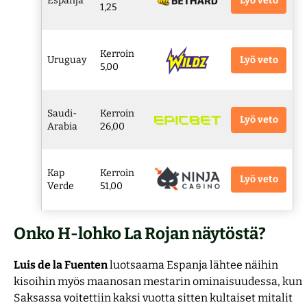
Lyö veto
Espanja
1,25
Kerroin
Lyö veto
Uruguay
5,00
Saudi-
Kerroin
Lyö veto
Arabia
26,00
Kap
Kerroin
Lyö veto
Verde
51,00
Onko H-lohko La Rojan näytöstä?
Luis de la Fuenten
luotsaama Espanja lähtee näihin
kisoihin myös maanosan mestarin ominaisuudessa, kun
Saksassa voitettiin kaksi vuotta sitten kultaiset mitalit