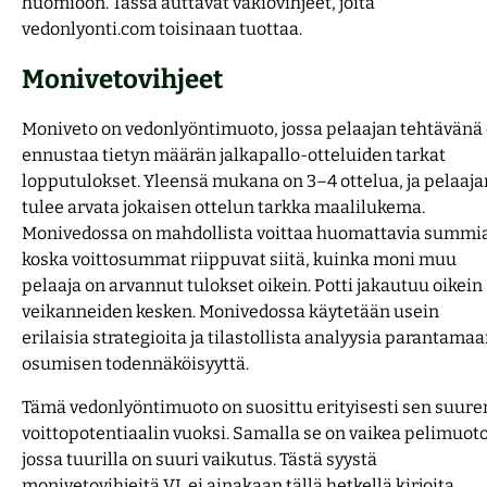
huomioon. Tässä auttavat vakiovihjeet, joita
vedonlyonti.com toisinaan tuottaa.
Monivetovihjeet
Moniveto on vedonlyöntimuoto, jossa pelaajan tehtävänä
ennustaa tietyn määrän jalkapallo-otteluiden tarkat
lopputulokset. Yleensä mukana on 3–4 ottelua, ja pelaaja
tulee arvata jokaisen ottelun tarkka maalilukema.
Monivedossa on mahdollista voittaa huomattavia summia
koska voittosummat riippuvat siitä, kuinka moni muu
pelaaja on arvannut tulokset oikein. Potti jakautuu oikein
veikanneiden kesken. Monivedossa käytetään usein
erilaisia strategioita ja tilastollista analyysia parantama
osumisen todennäköisyyttä.
Tämä vedonlyöntimuoto on suosittu erityisesti sen suure
voittopotentiaalin vuoksi. Samalla se on vaikea pelimuoto
jossa tuurilla on suuri vaikutus. Tästä syystä
monivetovihjeitä VL ei ainakaan tällä hetkellä kirjoita.