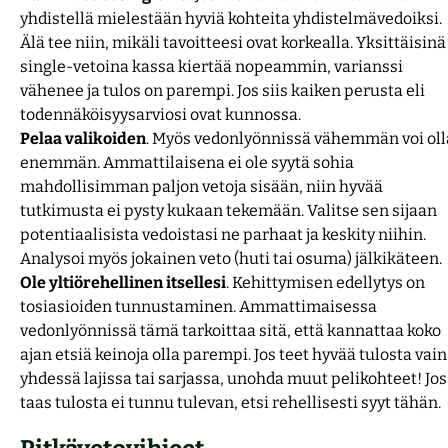
yhdistellä mielestään hyviä kohteita yhdistelmävedoiksi.
Älä tee niin, mikäli tavoitteesi ovat korkealla. Yksittäisinä
single-vetoina kassa kiertää nopeammin, varianssi
vähenee ja tulos on parempi. Jos siis kaiken perusta eli
todennäköisyysarviosi ovat kunnossa.
Pelaa valikoiden
. Myös vedonlyönnissä vähemmän voi oll
enemmän. Ammattilaisena ei ole syytä sohia
mahdollisimman paljon vetoja sisään, niin hyvää
tutkimusta ei pysty kukaan tekemään. Valitse sen sijaan
potentiaalisista vedoistasi ne parhaat ja keskity niihin.
Analysoi myös jokainen veto (huti tai osuma) jälkikäteen.
Ole yltiörehellinen itsellesi
. Kehittymisen edellytys on
tosiasioiden tunnustaminen. Ammattimaisessa
vedonlyönnissä tämä tarkoittaa sitä, että kannattaa koko
ajan etsiä keinoja olla parempi. Jos teet hyvää tulosta vain
yhdessä lajissa tai sarjassa, unohda muut pelikohteet! Jos
taas tulosta ei tunnu tulevan, etsi rehellisesti syyt tähän.