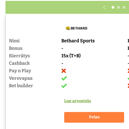
Nimi
Bethard Sports
Bonus
-
Kierrätys
15x (T+B)
Cashback
-
Pay n Play
Verovapaa
Bet builder
Lue arvostelu
Pelaa