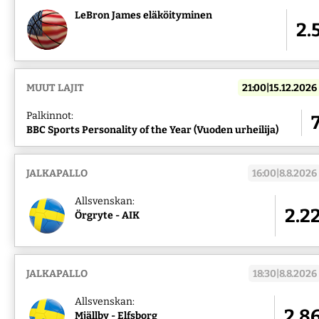
LeBron James eläköityminen
2.
MUUT LAJIT
21:00|15.12.2026
Palkinnot:
BBC Sports Personality of the Year (Vuoden urheilija)
JALKAPALLO
16:00|8.8.2026
Allsvenskan:
2.2
Örgryte - AIK
JALKAPALLO
18:30|8.8.2026
Allsvenskan:
2.8
Mjällby - Elfsborg