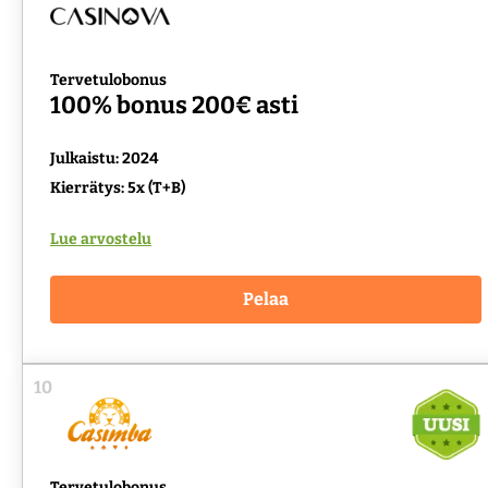
Tervetulobonus
100% bonus 200€ asti
Julkaistu: 2024
Kierrätys: 5x (T+B)
Lue arvostelu
Pelaa
10
Tervetulobonus