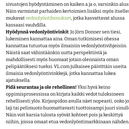
sivustojen hyödyntäminen on kaiken a ja o, varsinkin alus
Näin varmistat parhaiden kertoimien lisäksi myös itselle
mukavat
vedonlyöntibonukset
, jotka kasvattavat alussa
kassaasi vauhdilla.
Hyödynnä vedonlyöntivinkit
. Jo Jörn Donner sen tiesi,
lukeminen kannattaa aina. Oman tutkimisesi ohessa
kannattaa tutustua myös ilmaisiin vedonlyöntivihjeisiin.
Näistä saat vähintäänkin uutta perspektiiviä ja
mahdollisesti myös huomaat jotain olennaista oman
pelipäätöksesi tueksi. VL.com julkaisee päivittäin useita
ilmaisia vedonlyöntivinkkejä, jotka kannattaa lukea
ajatuksella.
Pidä seurantaa ja ole rehellinen!
Yksi hyvä keino
oppimisprosessissa on kirjata kaikki vedot tuloksineen
rehellisesti ylös. Kirjanpidon avulla näet nopeasti, onko j
laji tai pelimuoto huomattavasti tuottoisampi juuri sinull
Näin voit karsia tulosta syövät kohteet pois ja keskittyä
niihin, joissa omaat etua vedonlyöntimarkkinaan nähden