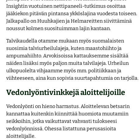
Insightin vuotuinen nettipaneeli-tutkimus osoittaa
jääkiekon pitävän pintansa ykköslajina vuodesta toiseen.
Jalkapallo on Huuhkajien ja Helmareitten siivittäminä
noussut kolmen suosituimman lajin kantaan.
Talvikaudella otamme mukaan myös suomalaisten
suosimia talviurheilulajeja, kuten maastohiihto ja
ampumahiihto. Arvokisoissa kattauksemme sisältää
näiden lisäksi myös paljon muita talvilajeja. Urheilun
ulkopuolelta vihjaamme myös mm. politiikkaan ja
viihteeseen, aina kun sopivia suurtapahtumia on tarjolla.
Vedonlyöntivinkkejä aloittelijoille
Vedonlyönti on hieno harrastus. Aloittelevan betsarin
kannattaa kuitenkin kiinnittää huomiota muutamiin
seikkoihin, jotka vaikuttavat vahvasti tulokseesi
vedonlyönnissä. Ohessa listattuna perusasioita
aloittelijalle.