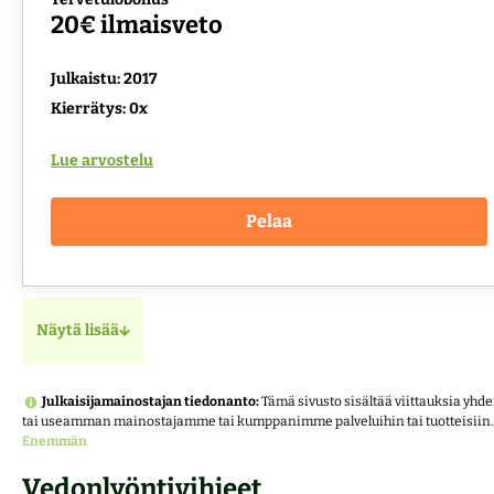
20€ ilmaisveto
Julkaistu: 2017
Kierrätys: 0x
Lue arvostelu
Pelaa
Näytä lisää
Julkaisijamainostajan tiedonanto:
Tämä sivusto sisältää viittauksia yhd
tai useamman mainostajamme tai kumppanimme palveluihin tai tuotteisiin.
Enemmän
Vedonlyöntivihjeet