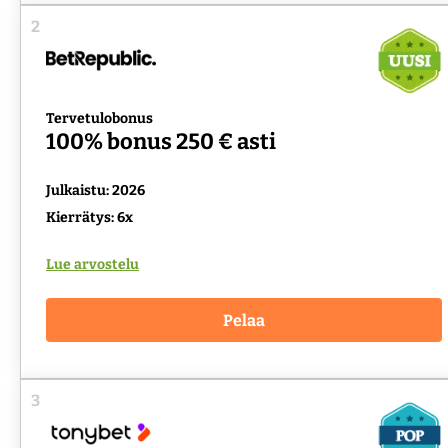
2
Tervetulobonus
100% bonus 250 € asti
Julkaistu: 2026
Kierrätys: 6x
Lue arvostelu
Pelaa
3