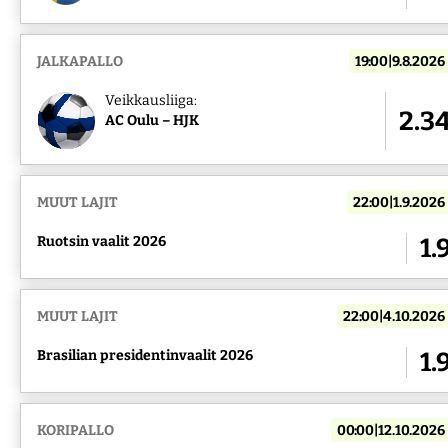
JALKAPALLO
19:00|9.8.2026
Veikkausliiga:
2.3
AC Oulu – HJK
MUUT LAJIT
22:00|1.9.2026
Ruotsin vaalit 2026
1.
MUUT LAJIT
22:00|4.10.2026
Brasilian presidentinvaalit 2026
1.
KORIPALLO
00:00|12.10.2026