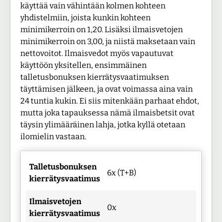
käyttää vain vähintään kolmen kohteen
yhdistelmiin, joista kunkin kohteen
minimikerroin on 1,20. Lisäksi ilmaisvetojen
minimikerroin on 3,00, ja niistä maksetaan vain
nettovoitot. Ilmaisvedot myös vapautuvat
käyttöön yksitellen, ensimmäinen
talletusbonuksen kierrätysvaatimuksen
täyttämisen jälkeen, ja ovat voimassa aina vain
24 tuntia kukin. Ei siis mitenkään parhaat ehdot,
mutta joka tapauksessa nämä ilmaisbetsit ovat
täysin ylimääräinen lahja, jotka kyllä otetaan
ilomielin vastaan.
Talletusbonuksen
6x (T+B)
kierrätysvaatimus
Ilmaisvetojen
0x
kierrätysvaatimus