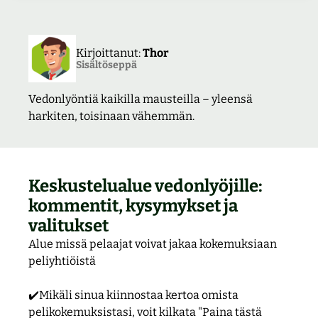
Kirjoittanut:
Thor
Sisältöseppä
Vedonlyöntiä kaikilla mausteilla – yleensä
harkiten, toisinaan vähemmän.
Keskustelualue vedonlyöjille:
kommentit, kysymykset ja
valitukset
Alue missä pelaajat voivat jakaa kokemuksiaan
peliyhtiöistä
✔️Mikäli sinua kiinnostaa kertoa omista
pelikokemuksistasi, voit kilkata "Paina tästä