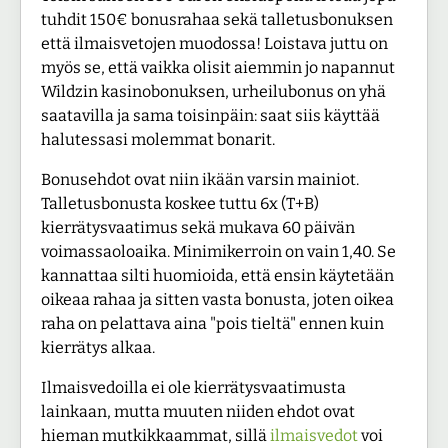
tuhdit 150€ bonusrahaa sekä talletusbonuksen
että ilmaisvetojen muodossa! Loistava juttu on
myös se, että vaikka olisit aiemmin jo napannut
Wildzin kasinobonuksen, urheilubonus on yhä
saatavilla ja sama toisinpäin: saat siis käyttää
halutessasi molemmat bonarit.
Bonusehdot ovat niin ikään varsin mainiot.
Talletusbonusta koskee tuttu 6x (T+B)
kierrätysvaatimus sekä mukava 60 päivän
voimassaoloaika. Minimikerroin on vain 1,40. Se
kannattaa silti huomioida, että ensin käytetään
oikeaa rahaa ja sitten vasta bonusta, joten oikea
raha on pelattava aina "pois tieltä" ennen kuin
kierrätys alkaa.
Ilmaisvedoilla ei ole kierrätysvaatimusta
lainkaan, mutta muuten niiden ehdot ovat
hieman mutkikkaammat, sillä
ilmaisvedot
voi