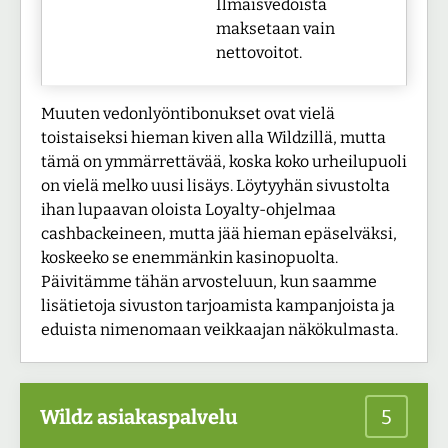
Ilmaisvedoista
maksetaan vain
nettovoitot.
Muuten vedonlyöntibonukset ovat vielä
toistaiseksi hieman kiven alla Wildzillä, mutta
tämä on ymmärrettävää, koska koko urheilupuoli
on vielä melko uusi lisäys. Löytyyhän sivustolta
ihan lupaavan oloista Loyalty-ohjelmaa
cashbackeineen, mutta jää hieman epäselväksi,
koskeeko se enemmänkin kasinopuolta.
Päivitämme tähän arvosteluun, kun saamme
lisätietoja sivuston tarjoamista kampanjoista ja
eduista nimenomaan veikkaajan näkökulmasta.
Wildz asiakaspalvelu
5