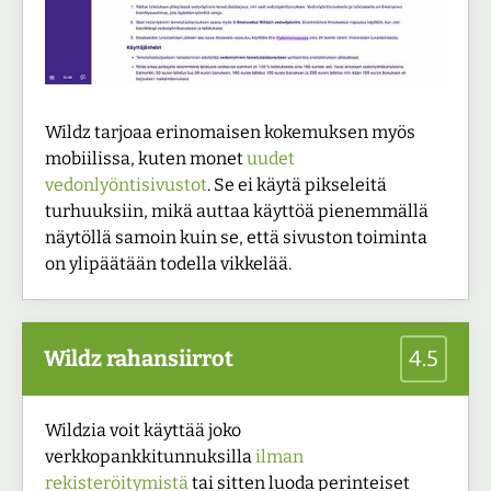
Wildz tarjoaa erinomaisen kokemuksen myös
mobiilissa, kuten monet
uudet
vedonlyöntisivustot
. Se ei käytä pikseleitä
turhuuksiin, mikä auttaa käyttöä pienemmällä
näytöllä samoin kuin se, että sivuston toiminta
on ylipäätään todella vikkelää.
Wildz rahansiirrot
4.5
Wildzia voit käyttää joko
verkkopankkitunnuksilla
ilman
rekisteröitymistä
tai sitten luoda perinteiset