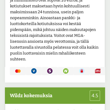
ja miniminosto ovat sopivat 20 euroa, ja
kotiutukset maksetaan hyvin kohtuullisesti
maksimissaan 24 tunnissa, usein paljon
nopeamminkin. Ainoastaan pankki- ja
luottokorteilla kotiutuksissa voi kestää
pidempään, mikä johtuu näiden maksutapojen
teknisistä rajoituksista. Voitot ovat MGA-
lisenssin ansiosta myös verottomia, ja tällä
luotettavalla sivustolla pelatessa voit olla kaikin
puolin luottavaisin mielin rahaliikenteen
suhteen.
Wildz kokemuksia
4.5