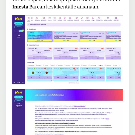
Iniesta
Barcan keskikentälle aikanaan.