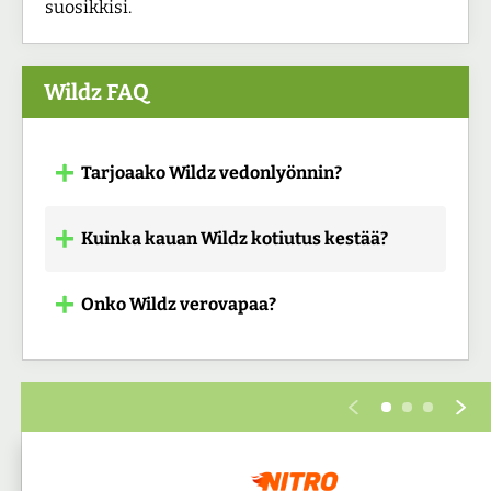
suosikkisi.
Wildz FAQ
Tarjoaako Wildz vedonlyönnin?
Kyllä! Aiemmin Wildz Casino ei
sisällyttänyt urheilupuolta tarjontaansa,
Kuinka kauan Wildz kotiutus kestää?
mutta loppuvuodesta 2024 se lisäsi myös
Nostopyyntöjen hyväksymiseen menee
vedonlyönnin mukaan.
Wildziltä tyypillisesti maksimissaan
Onko Wildz verovapaa?
vuorokausi, useimmiten selvästi
Kyllä. Wildzilta saadut voitot ovat
vähemmän.
verottomia MGA-lisenssin ansiosta.