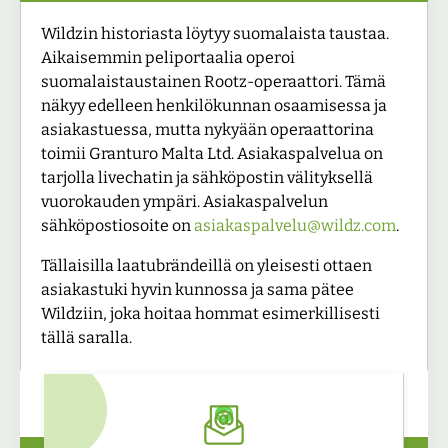
Wildzin historiasta löytyy suomalaista taustaa.
Aikaisemmin peliportaalia operoi
suomalaistaustainen Rootz-operaattori. Tämä
näkyy edelleen henkilökunnan osaamisessa ja
asiakastuessa, mutta nykyään operaattorina
toimii Granturo Malta Ltd. Asiakaspalvelua on
tarjolla livechatin ja sähköpostin välityksellä
vuorokauden ympäri. Asiakaspalvelun
sähköpostiosoite on
asiakaspalvelu@wildz.com
.
Tällaisilla laatubrändeillä on yleisesti ottaen
asiakastuki hyvin kunnossa ja sama pätee
Wildziin, joka hoitaa hommat esimerkillisesti
tällä saralla.