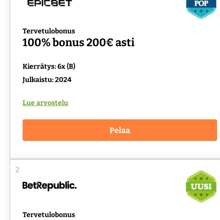
F1 vedonlyönti
Lisenssit
Uudet kasinot 2026
Tervetulobonus
100% bonus 200€ asti
Yleisurheilun EM-kisat 2026
Työkalut
Kierrätys: 6x (B)
Konferenssiliiga 2026-27
Julkaistu: 2024
Lue arvostelu
Pelaa
2
Tervetulobonus