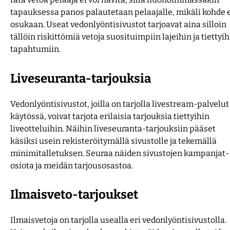
tapauksessa panos palautetaan pelaajalle, mikäli kohde 
osukaan. Useat vedonlyöntisivustot tarjoavat aina silloin
tällöin riskittömiä vetoja suosituimpiin lajeihin ja tiettyih
tapahtumiin.
Liveseuranta-tarjouksia
Vedonlyöntisivustot, joilla on tarjolla livestream-palvelut
käytössä, voivat tarjota erilaisia tarjouksia tiettyihin
liveotteluihin. Näihin liveseuranta-tarjouksiin pääset
käsiksi usein rekisteröitymällä sivustolle ja tekemällä
minimitalletuksen. Seuraa näiden sivustojen kampanjat-
osiota ja meidän tarjousosastoa.
Ilmaisveto-tarjoukset
Ilmaisvetoja on tarjolla usealla eri vedonlyöntisivustolla.