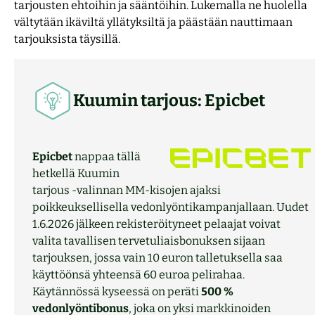
tarjousten ehtoihin ja sääntöihin. Lukemalla ne huolella
vältytään ikäviltä yllätyksiltä ja päästään nauttimaan
tarjouksista täysillä.
Kuumin tarjous: Epicbet
Epicbet
nappaa tällä
hetkellä Kuumin
tarjous -valinnan MM-kisojen ajaksi
poikkeuksellisella vedonlyöntikampanjallaan. Uudet
1.6.2026 jälkeen rekisteröityneet pelaajat voivat
valita tavallisen tervetuliaisbonuksen sijaan
tarjouksen, jossa vain 10 euron talletuksella saa
käyttöönsä yhteensä 60 euroa pelirahaa.
Käytännössä kyseessä on peräti
500 %
vedonlyöntibonus
, joka on yksi markkinoiden