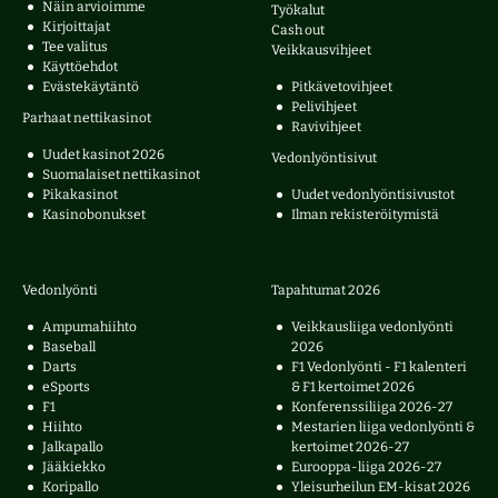
Näin arvioimme
Työkalut
Kirjoittajat
Cash out
Tee valitus
Veikkausvihjeet
Käyttöehdot
Evästekäytäntö
Pitkävetovihjeet
Pelivihjeet
Parhaat nettikasinot
Ravivihjeet
Uudet kasinot 2026
Vedonlyöntisivut
Suomalaiset nettikasinot
Pikakasinot
Uudet vedonlyöntisivustot
Kasinobonukset
Ilman rekisteröitymistä
Vedonlyönti
Tapahtumat 2026
Ampumahiihto
Veikkausliiga vedonlyönti
Baseball
2026
Darts
F1 Vedonlyönti - F1 kalenteri
eSports
& F1 kertoimet 2026
F1
Konferenssiliiga 2026-27
Hiihto
Mestarien liiga vedonlyönti &
Jalkapallo
kertoimet 2026-27
Jääkiekko
Eurooppa-liiga 2026-27
Koripallo
Yleisurheilun EM-kisat 2026