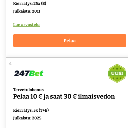
Kierrätys: 25x (B)
Julkaistu: 2011
Lue arvostelu
Pelaa
4
Tervetulobonus
Pelaa 10 € ja saat 30 € ilmaisvedon
Kierrätys: 5x (T+B)
Julkaistu: 2025