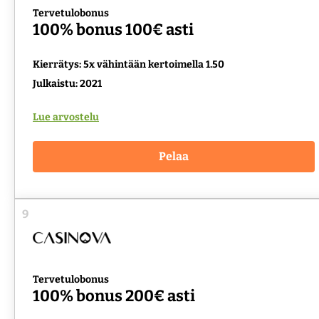
Tervetulobonus
100% bonus 100€ asti
Kierrätys: 5x vähintään kertoimella 1.50
Julkaistu: 2021
Lue arvostelu
Pelaa
9
Tervetulobonus
100% bonus 200€ asti