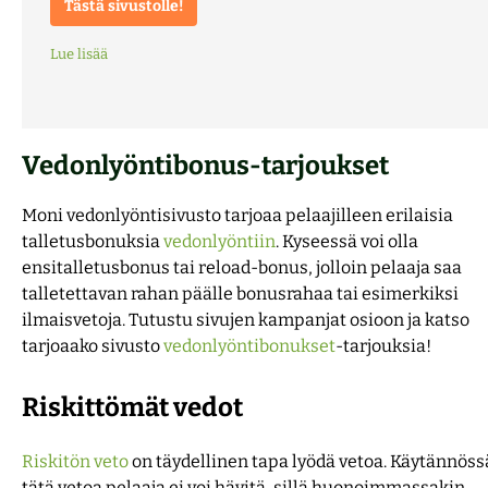
Tästä sivustolle!
Lue lisää
Vedonlyöntibonus-tarjoukset
Moni vedonlyöntisivusto tarjoaa pelaajilleen erilaisia
talletusbonuksia
vedonlyöntiin
. Kyseessä voi olla
ensitalletusbonus tai reload-bonus, jolloin pelaaja saa
talletettavan rahan päälle bonusrahaa tai esimerkiksi
ilmaisvetoja. Tutustu sivujen kampanjat osioon ja katso
tarjoaako sivusto
vedonlyöntibonukset
-tarjouksia!
Riskittömät vedot
Riskitön veto
on täydellinen tapa lyödä vetoa. Käytännöss
tätä vetoa pelaaja ei voi hävitä, sillä huonoimmassakin