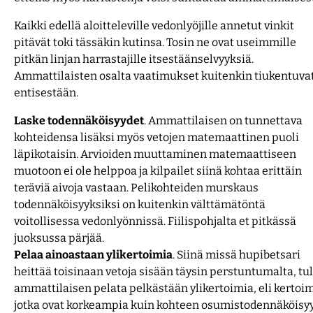
Kaikki edellä aloitteleville vedonlyöjille annetut vinkit
pitävät toki tässäkin kutinsa. Tosin ne ovat useimmille
pitkän linjan harrastajille itsestäänselvyyksiä.
Ammattilaisten osalta vaatimukset kuitenkin tiukentuva
entisestään.
Laske todennäköisyydet
. Ammattilaisen on tunnettava
kohteidensa lisäksi myös vetojen matemaattinen puoli
läpikotaisin. Arvioiden muuttaminen matemaattiseen
muotoon ei ole helppoa ja kilpailet siinä kohtaa erittäin
teräviä aivoja vastaan. Pelikohteiden murskaus
todennäköisyyksiksi on kuitenkin välttämätöntä
voitollisessa vedonlyönnissä. Fiilispohjalta et pitkässä
juoksussa pärjää.
Pelaa ainoastaan ylikertoimia
. Siinä missä hupibetsari
heittää toisinaan vetoja sisään täysin perstuntumalta, tul
ammattilaisen pelata pelkästään ylikertoimia, eli kertoi
jotka ovat korkeampia kuin kohteen osumistodennäköisyy