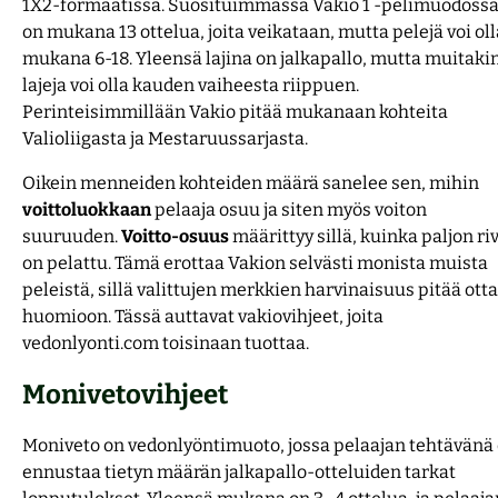
1X2-formaatissa. Suosituimmassa Vakio 1 -pelimuodoss
on mukana 13 ottelua, joita veikataan, mutta pelejä voi oll
mukana 6-18. Yleensä lajina on jalkapallo, mutta muitaki
lajeja voi olla kauden vaiheesta riippuen.
Perinteisimmillään Vakio pitää mukanaan kohteita
Valioliigasta ja Mestaruussarjasta.
Oikein menneiden kohteiden määrä sanelee sen, mihin
voittoluokkaan
pelaaja osuu ja siten myös voiton
suuruuden.
Voitto-osuus
määrittyy sillä, kuinka paljon ri
on pelattu. Tämä erottaa Vakion selvästi monista muista
peleistä, sillä valittujen merkkien harvinaisuus pitää ott
huomioon. Tässä auttavat vakiovihjeet, joita
vedonlyonti.com toisinaan tuottaa.
Monivetovihjeet
Moniveto on vedonlyöntimuoto, jossa pelaajan tehtävänä
ennustaa tietyn määrän jalkapallo-otteluiden tarkat