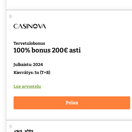
8
Tervetulobonus
100% bonus 200€ asti
Julkaistu: 2024
Kierrätys: 5x (T+B)
Lue arvostelu
Pelaa
9