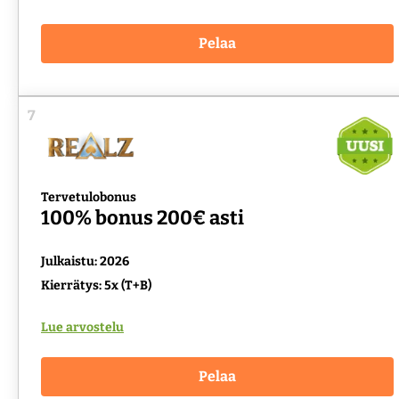
Pelaa
7
Tervetulobonus
100% bonus 200€ asti
Julkaistu: 2026
Kierrätys: 5x (T+B)
Lue arvostelu
Pelaa