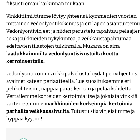
fiksusti oman harkinnan mukaan.
Vinkkitiimiltämme löytyy yhteensä kymmenien vuosien
mittainen vedonlyöntikokemus ja eri lajien asiantuntemu
Vedonlyöntivihjeet ja niiden perustelu tapahtuu pelaajie
sekä joukkueiden nykykuntoa ja veikkaustapahtumaa
edeltävien tilastojen tulkinnalla. Mukana on aina
laadukkaimmilta vedonlyontisivustoilta koottu
kerroinvertailu
.
vedonlyonti.comin vinkkipalvelusta löydät pelivihjeet ns.
avaimet käteen periaatteella. Lue suosituksemme eri
pelikohteisiin, nappaa paras kerroin ja pelaa kohdetta.
Vertailemme kohteiden kertoimia itse ja jokaista vinkkiä
varten etsimme
markkinoiden korkeimpia kertoimia
parhailta veikkaussivuilta
. Tutustu siis vihjeisiimme ja
hyppää kyytiin!