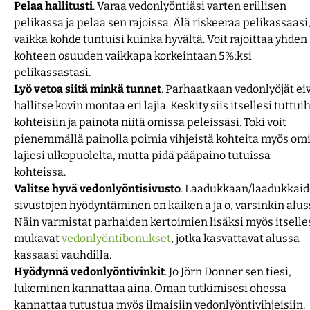
Pelaa hallitusti
. Varaa vedonlyöntiäsi varten erillisen
pelikassa ja pelaa sen rajoissa. Älä riskeeraa pelikassaasi
vaikka kohde tuntuisi kuinka hyvältä. Voit rajoittaa yhden
kohteen osuuden vaikkapa korkeintaan 5%:ksi
pelikassastasi.
Lyö vetoa siitä minkä tunnet
. Parhaatkaan vedonlyöjät ei
hallitse kovin montaa eri lajia. Keskity siis itsellesi tuttui
kohteisiin ja painota niitä omissa peleissäsi. Toki voit
pienemmällä painolla poimia vihjeistä kohteita myös om
lajiesi ulkopuolelta, mutta pidä pääpaino tutuissa
kohteissa.
Valitse hyvä vedonlyöntisivusto
. Laadukkaan/laadukkai
sivustojen hyödyntäminen on kaiken a ja o, varsinkin alus
Näin varmistat parhaiden kertoimien lisäksi myös itselle
mukavat
vedonlyöntibonukset
, jotka kasvattavat alussa
kassaasi vauhdilla.
Hyödynnä vedonlyöntivinkit
. Jo Jörn Donner sen tiesi,
lukeminen kannattaa aina. Oman tutkimisesi ohessa
kannattaa tutustua myös ilmaisiin vedonlyöntivihjeisiin.