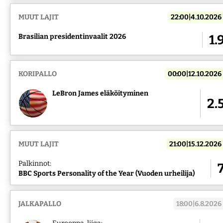
MUUT LAJIT
22:00|4.10.2026
Brasilian presidentinvaalit 2026
1.
KORIPALLO
00:00|12.10.2026
LeBron James eläköityminen
2.
MUUT LAJIT
21:00|15.12.2026
Palkinnot:
BBC Sports Personality of the Year (Vuoden urheilija)
JALKAPALLO
18:00|6.8.2026