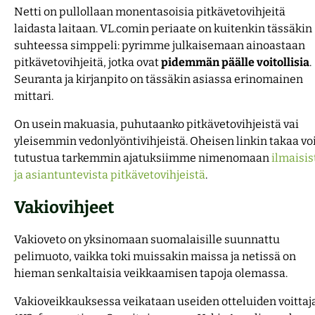
Netti on pullollaan monentasoisia pitkävetovihjeitä
laidasta laitaan. VL.comin periaate on kuitenkin tässäkin
suhteessa simppeli: pyrimme julkaisemaan ainoastaan
pitkävetovihjeitä, jotka ovat
pidemmän päälle voitollisia
.
Seuranta ja kirjanpito on tässäkin asiassa erinomainen
mittari.
On usein makuasia, puhutaanko pitkävetovihjeistä vai
yleisemmin vedonlyöntivihjeistä. Oheisen linkin takaa vo
tutustua tarkemmin ajatuksiimme nimenomaan
ilmaisis
ja asiantuntevista pitkävetovihjeistä
.
Vakiovihjeet
Vakioveto on yksinomaan suomalaisille suunnattu
pelimuoto, vaikka toki muissakin maissa ja netissä on
hieman senkaltaisia veikkaamisen tapoja olemassa.
Vakioveikkauksessa veikataan useiden otteluiden voittaj