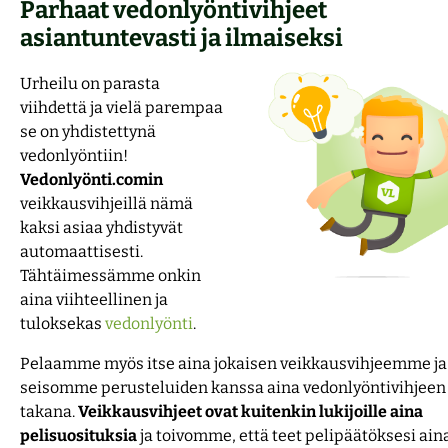
Parhaat vedonlyöntivihjeet
asiantuntevasti ja ilmaiseksi
Urheilu on parasta
viihdettä ja vielä parempaa
se on yhdistettynä
vedonlyöntiin!
Vedonlyönti.comin
veikkausvihjeillä nämä
kaksi asiaa yhdistyvät
automaattisesti.
Tähtäimessämme onkin
aina viihteellinen ja
tuloksekas
vedonlyönti
.
Pelaamme myös itse aina jokaisen veikkausvihjeemme ja
seisomme perusteluiden kanssa aina vedonlyöntivihjeen
takana.
Veikkausvihjeet ovat kuitenkin lukijoille aina
pelisuosituksia
ja toivomme, että teet pelipäätöksesi ain