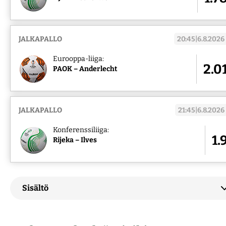
JALKAPALLO
20:45|6.8.2026
Eurooppa-liiga:
2.0
PAOK – Anderlecht
JALKAPALLO
21:45|6.8.2026
Konferenssiliiga:
1.
Rijeka – Ilves
Sisältö