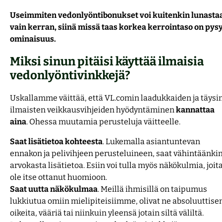
Useimmiten vedonlyöntibonukset voi kuitenkin lunasta
vain kerran, siinä missä taas korkea kerrointaso on pys
ominaisuus.
Miksi sinun pitäisi käyttää ilmaisia
vedonlyöntivinkkejä?
Uskallamme väittää, että VL.comin laadukkaiden ja täysi
ilmaisten veikkausvihjeiden hyödyntäminen
kannattaa
aina
. Ohessa muutamia perusteluja väitteelle.
Saat lisätietoa kohteesta
. Lukemalla asiantuntevan
ennakon ja pelivihjeen perusteluineen, saat vähintäänki
arvokasta lisätietoa. Esiin voi tulla myös näkökulmia, joita
ole itse ottanut huomioon.
Saat uutta näkökulmaa
. Meillä ihmisillä on taipumus
lukkiutua omiin mielipiteisiimme, olivat ne absoluuttise
oikeita, vääriä tai niinkuin yleensä jotain siltä väliltä.