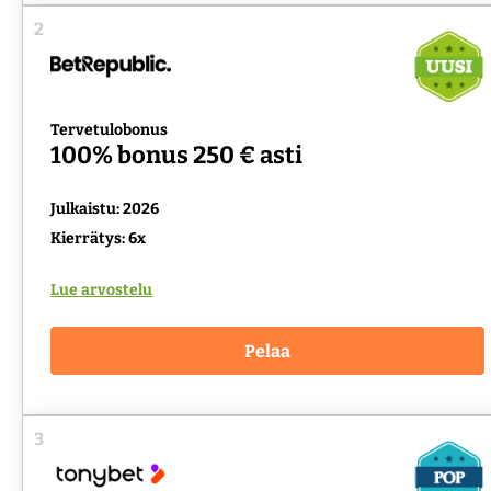
2
Tervetulobonus
100% bonus 250 € asti
Julkaistu: 2026
Kierrätys: 6x
Lue arvostelu
Pelaa
3