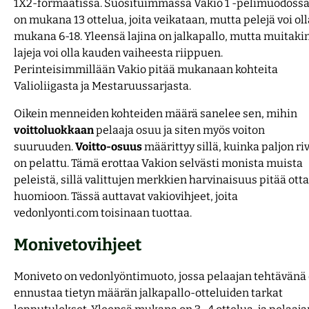
1X2-formaatissa. Suosituimmassa Vakio 1 -pelimuodoss
on mukana 13 ottelua, joita veikataan, mutta pelejä voi oll
mukana 6-18. Yleensä lajina on jalkapallo, mutta muitaki
lajeja voi olla kauden vaiheesta riippuen.
Perinteisimmillään Vakio pitää mukanaan kohteita
Valioliigasta ja Mestaruussarjasta.
Oikein menneiden kohteiden määrä sanelee sen, mihin
voittoluokkaan
pelaaja osuu ja siten myös voiton
suuruuden.
Voitto-osuus
määrittyy sillä, kuinka paljon ri
on pelattu. Tämä erottaa Vakion selvästi monista muista
peleistä, sillä valittujen merkkien harvinaisuus pitää ott
huomioon. Tässä auttavat vakiovihjeet, joita
vedonlyonti.com toisinaan tuottaa.
Monivetovihjeet
Moniveto on vedonlyöntimuoto, jossa pelaajan tehtävänä
ennustaa tietyn määrän jalkapallo-otteluiden tarkat