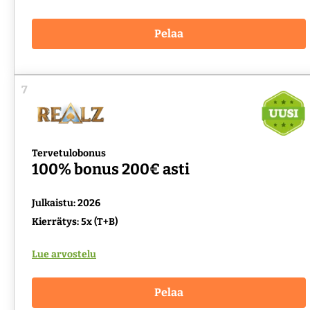
Pelaa
7
Tervetulobonus
100% bonus 200€ asti
Julkaistu: 2026
Kierrätys: 5x (T+B)
Lue arvostelu
Pelaa