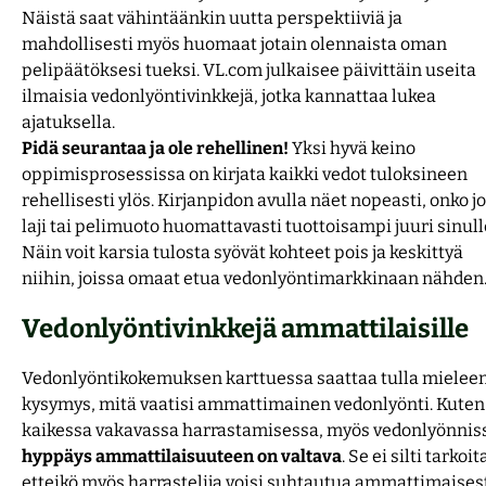
Näistä saat vähintäänkin uutta perspektiiviä ja
mahdollisesti myös huomaat jotain olennaista oman
pelipäätöksesi tueksi. VL.com julkaisee päivittäin useita
ilmaisia vedonlyöntivinkkejä, jotka kannattaa lukea
ajatuksella.
Pidä seurantaa ja ole rehellinen!
Yksi hyvä keino
oppimisprosessissa on kirjata kaikki vedot tuloksineen
rehellisesti ylös. Kirjanpidon avulla näet nopeasti, onko j
laji tai pelimuoto huomattavasti tuottoisampi juuri sinull
Näin voit karsia tulosta syövät kohteet pois ja keskittyä
niihin, joissa omaat etua vedonlyöntimarkkinaan nähden
Vedonlyöntivinkkejä ammattilaisille
Vedonlyöntikokemuksen karttuessa saattaa tulla mielee
kysymys, mitä vaatisi ammattimainen vedonlyönti. Kuten
kaikessa vakavassa harrastamisessa, myös vedonlyönnis
hyppäys ammattilaisuuteen on valtava
. Se ei silti tarkoit
etteikö myös harrastelija voisi suhtautua ammattimaisest