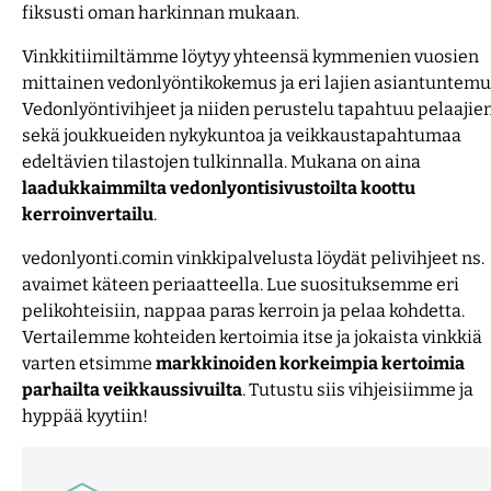
fiksusti oman harkinnan mukaan.
Vinkkitiimiltämme löytyy yhteensä kymmenien vuosien
mittainen vedonlyöntikokemus ja eri lajien asiantuntemu
Vedonlyöntivihjeet ja niiden perustelu tapahtuu pelaajie
sekä joukkueiden nykykuntoa ja veikkaustapahtumaa
edeltävien tilastojen tulkinnalla. Mukana on aina
laadukkaimmilta vedonlyontisivustoilta koottu
kerroinvertailu
.
vedonlyonti.comin vinkkipalvelusta löydät pelivihjeet ns.
avaimet käteen periaatteella. Lue suosituksemme eri
pelikohteisiin, nappaa paras kerroin ja pelaa kohdetta.
Vertailemme kohteiden kertoimia itse ja jokaista vinkkiä
varten etsimme
markkinoiden korkeimpia kertoimia
parhailta veikkaussivuilta
. Tutustu siis vihjeisiimme ja
hyppää kyytiin!