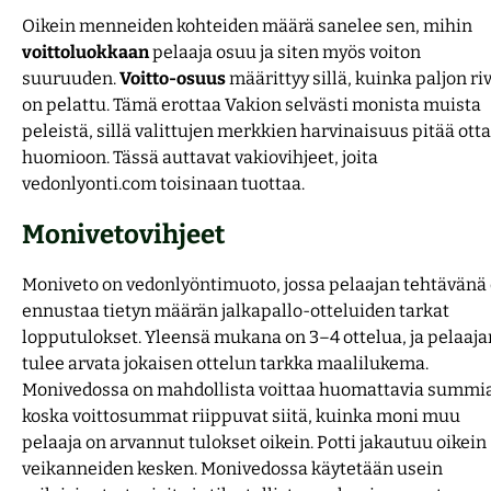
Oikein menneiden kohteiden määrä sanelee sen, mihin
voittoluokkaan
pelaaja osuu ja siten myös voiton
suuruuden.
Voitto-osuus
määrittyy sillä, kuinka paljon ri
on pelattu. Tämä erottaa Vakion selvästi monista muista
peleistä, sillä valittujen merkkien harvinaisuus pitää ott
huomioon. Tässä auttavat vakiovihjeet, joita
vedonlyonti.com toisinaan tuottaa.
Monivetovihjeet
Moniveto on vedonlyöntimuoto, jossa pelaajan tehtävänä
ennustaa tietyn määrän jalkapallo-otteluiden tarkat
lopputulokset. Yleensä mukana on 3–4 ottelua, ja pelaaja
tulee arvata jokaisen ottelun tarkka maalilukema.
Monivedossa on mahdollista voittaa huomattavia summia
koska voittosummat riippuvat siitä, kuinka moni muu
pelaaja on arvannut tulokset oikein. Potti jakautuu oikein
veikanneiden kesken. Monivedossa käytetään usein