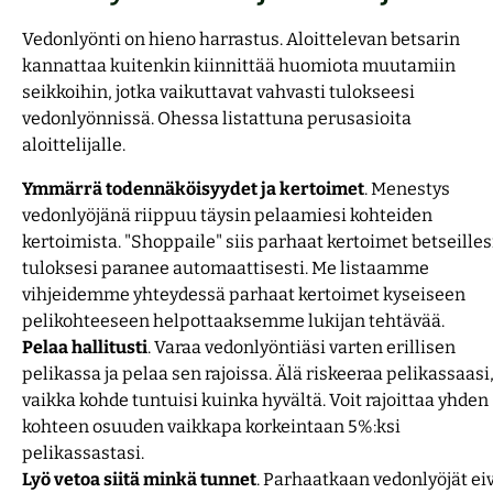
Vedonlyönti on hieno harrastus. Aloittelevan betsarin
kannattaa kuitenkin kiinnittää huomiota muutamiin
seikkoihin, jotka vaikuttavat vahvasti tulokseesi
vedonlyönnissä. Ohessa listattuna perusasioita
aloittelijalle.
Ymmärrä todennäköisyydet ja kertoimet
. Menestys
vedonlyöjänä riippuu täysin pelaamiesi kohteiden
kertoimista. "Shoppaile" siis parhaat kertoimet betseillesi
tuloksesi paranee automaattisesti. Me listaamme
vihjeidemme yhteydessä parhaat kertoimet kyseiseen
pelikohteeseen helpottaaksemme lukijan tehtävää.
Pelaa hallitusti
. Varaa vedonlyöntiäsi varten erillisen
pelikassa ja pelaa sen rajoissa. Älä riskeeraa pelikassaasi
vaikka kohde tuntuisi kuinka hyvältä. Voit rajoittaa yhden
kohteen osuuden vaikkapa korkeintaan 5%:ksi
pelikassastasi.
Lyö vetoa siitä minkä tunnet
. Parhaatkaan vedonlyöjät ei