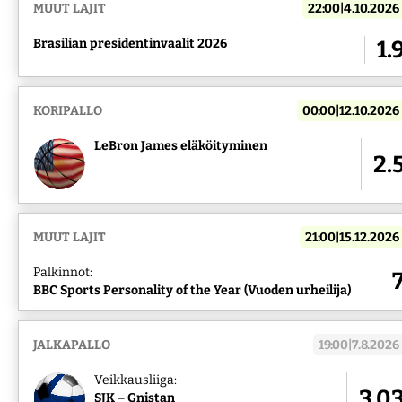
MUUT LAJIT
22:00|4.10.2026
Brasilian presidentinvaalit 2026
1.
KORIPALLO
00:00|12.10.2026
LeBron James eläköityminen
2.
MUUT LAJIT
21:00|15.12.2026
Palkinnot:
BBC Sports Personality of the Year (Vuoden urheilija)
JALKAPALLO
19:00|7.8.2026
Veikkausliiga:
3.0
SJK – Gnistan