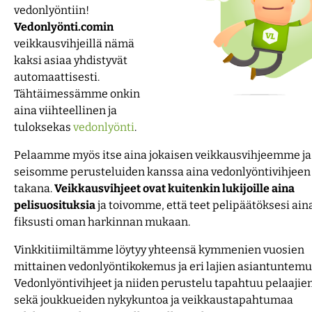
vedonlyöntiin!
Vedonlyönti.comin
veikkausvihjeillä nämä
kaksi asiaa yhdistyvät
automaattisesti.
Tähtäimessämme onkin
aina viihteellinen ja
tuloksekas
vedonlyönti
.
Pelaamme myös itse aina jokaisen veikkausvihjeemme ja
seisomme perusteluiden kanssa aina vedonlyöntivihjeen
takana.
Veikkausvihjeet ovat kuitenkin lukijoille aina
pelisuosituksia
ja toivomme, että teet pelipäätöksesi ain
fiksusti oman harkinnan mukaan.
Vinkkitiimiltämme löytyy yhteensä kymmenien vuosien
mittainen vedonlyöntikokemus ja eri lajien asiantuntemu
Vedonlyöntivihjeet ja niiden perustelu tapahtuu pelaajie
sekä joukkueiden nykykuntoa ja veikkaustapahtumaa