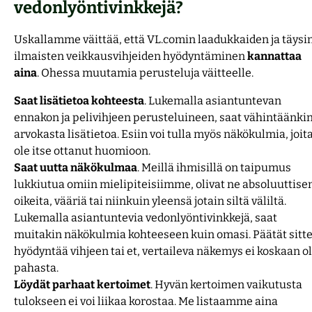
vedonlyöntivinkkejä?
Uskallamme väittää, että VL.comin laadukkaiden ja täysi
ilmaisten veikkausvihjeiden hyödyntäminen
kannattaa
aina
. Ohessa muutamia perusteluja väitteelle.
Saat lisätietoa kohteesta
. Lukemalla asiantuntevan
ennakon ja pelivihjeen perusteluineen, saat vähintäänki
arvokasta lisätietoa. Esiin voi tulla myös näkökulmia, joita
ole itse ottanut huomioon.
Saat uutta näkökulmaa
. Meillä ihmisillä on taipumus
lukkiutua omiin mielipiteisiimme, olivat ne absoluuttise
oikeita, vääriä tai niinkuin yleensä jotain siltä väliltä.
Lukemalla asiantuntevia vedonlyöntivinkkejä, saat
muitakin näkökulmia kohteeseen kuin omasi. Päätät sitt
hyödyntää vihjeen tai et, vertaileva näkemys ei koskaan o
pahasta.
Löydät parhaat kertoimet
. Hyvän kertoimen vaikutusta
tulokseen ei voi liikaa korostaa. Me listaamme aina