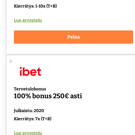
Kierrätys: 1-10x (T+B)
Lue arvostelu
Pelaa
6
Tervetulobonus
100% bonus 250€ asti
Julkaistu: 2020
Kierrätys: 7x (T+B)
Lue arvostelu