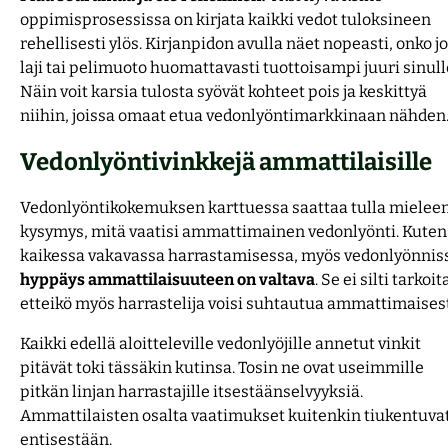
oppimisprosessissa on kirjata kaikki vedot tuloksineen
rehellisesti ylös. Kirjanpidon avulla näet nopeasti, onko j
laji tai pelimuoto huomattavasti tuottoisampi juuri sinull
Näin voit karsia tulosta syövät kohteet pois ja keskittyä
niihin, joissa omaat etua vedonlyöntimarkkinaan nähden
Vedonlyöntivinkkejä ammattilaisille
Vedonlyöntikokemuksen karttuessa saattaa tulla mielee
kysymys, mitä vaatisi ammattimainen vedonlyönti. Kuten
kaikessa vakavassa harrastamisessa, myös vedonlyönnis
hyppäys ammattilaisuuteen on valtava
. Se ei silti tarkoit
etteikö myös harrastelija voisi suhtautua ammattimaisest
Kaikki edellä aloitteleville vedonlyöjille annetut vinkit
pitävät toki tässäkin kutinsa. Tosin ne ovat useimmille
pitkän linjan harrastajille itsestäänselvyyksiä.
Ammattilaisten osalta vaatimukset kuitenkin tiukentuva
entisestään.