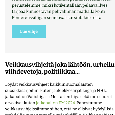
perustelemme, miksi kotikentällään pelaava Ilves
tarjoaa kiinnostavan pelivalinnan matkalla kohti
Konferenssiliigan seuraavaa karsintakierrosta.
Lue vihje
Veikkausvihjeitä joka lähtöön, urheilu
viihdevetoja, politiikkaa...
Löydät veikkausvihjeet kaikkiin suomalaisten
suosikkisarjoihin, kuten jääkiekkosarjat Liiga ja NHL,
jalkapallon Valioliiga ja Mestarien liiga sekä mm. suuret
arvokisat kuten
Jalkapallon EM 2024
. Panostamme
veikkausvihjeissämme siihen, että ne olisivat hyödyllisiä