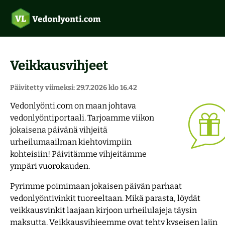
Veikkausvihjeet
Uudet vedonlyöntisivustot 2026
Päivitetty viimeksi: 29.7.2026 klo 16.42
Vedonlyönti.com on maan johtava
Ilmaisvedot
Vedonlyönti ilman rekisteröitymistä
vedonlyöntiportaali. Tarjoamme viikon
jokaisena päivänä vihjeitä
Suomalaiset kasinot
Tarjoukset
Top 5 vedonlyöntisivut
urheilumaailman kiehtovimpiin
kohteisiin! Päivitämme vihjeitämme
Pitkävetovihjeet
Verovapaat kasinot
ympäri vuorokauden.
Pyrimme poimimaan jokaisen päivän parhaat
Aloittelijoiden opas
Pelivihjeet
Pikakasinot
vedonlyöntivinkit tuoreeltaan. Mikä parasta, löydät
veikkausvinkit laajaan kirjoon urheilulajeja täysin
Rallin vedonlyönti
Maksutavat
Ravivihjeet
Kasinobonukset
maksutta. Veikkausvihjeemme ovat tehty kyseisen lajin