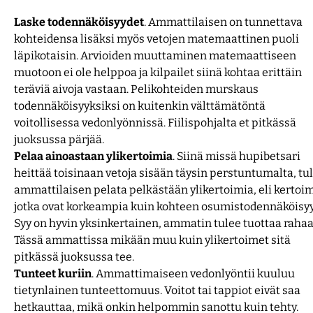
Laske todennäköisyydet
. Ammattilaisen on tunnettava
kohteidensa lisäksi myös vetojen matemaattinen puoli
läpikotaisin. Arvioiden muuttaminen matemaattiseen
muotoon ei ole helppoa ja kilpailet siinä kohtaa erittäin
teräviä aivoja vastaan. Pelikohteiden murskaus
todennäköisyyksiksi on kuitenkin välttämätöntä
voitollisessa vedonlyönnissä. Fiilispohjalta et pitkässä
juoksussa pärjää.
Pelaa ainoastaan ylikertoimia
. Siinä missä hupibetsari
heittää toisinaan vetoja sisään täysin perstuntumalta, tul
ammattilaisen pelata pelkästään ylikertoimia, eli kertoi
jotka ovat korkeampia kuin kohteen osumistodennäköisyy
Syy on hyvin yksinkertainen, ammatin tulee tuottaa rahaa
Tässä ammattissa mikään muu kuin ylikertoimet sitä
pitkässä juoksussa tee.
Tunteet kuriin
. Ammattimaiseen vedonlyöntii kuuluu
tietynlainen tunteettomuus. Voitot tai tappiot eivät saa
hetkauttaa, mikä onkin helpommin sanottu kuin tehty.