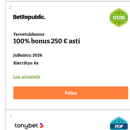
2
Tervetulobonus
100% bonus 250 € asti
Julkaistu: 2026
Kierrätys: 6x
Lue arvostelu
Pelaa
3