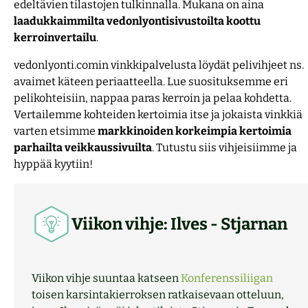
edeltävien tilastojen tulkinnalla. Mukana on aina
laadukkaimmilta vedonlyontisivustoilta koottu
kerroinvertailu
.
vedonlyonti.comin vinkkipalvelusta löydät pelivihjeet ns.
avaimet käteen periaatteella. Lue suosituksemme eri
pelikohteisiin, nappaa paras kerroin ja pelaa kohdetta.
Vertailemme kohteiden kertoimia itse ja jokaista vinkkiä
varten etsimme
markkinoiden korkeimpia kertoimia
parhailta veikkaussivuilta
. Tutustu siis vihjeisiimme ja
hyppää kyytiin!
Viikon vihje: Ilves - Stjarnan
Viikon vihje suuntaa katseen
Konferenssiliigan
toisen karsintakierroksen ratkaisevaan otteluun,