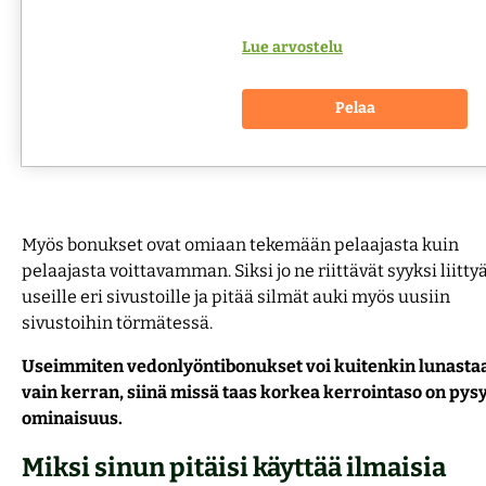
Lue arvostelu
Pelaa
Myös bonukset ovat omiaan tekemään pelaajasta kuin
pelaajasta voittavamman. Siksi jo ne riittävät syyksi liitty
useille eri sivustoille ja pitää silmät auki myös uusiin
sivustoihin törmätessä.
Useimmiten vedonlyöntibonukset voi kuitenkin lunasta
vain kerran, siinä missä taas korkea kerrointaso on pys
ominaisuus.
Miksi sinun pitäisi käyttää ilmaisia