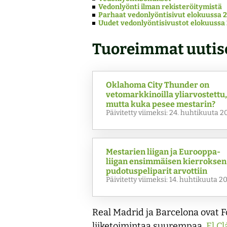
Vedonlyönti ilman rekisteröitymistä
Parhaat vedonlyöntisivut elokuussa 
Uudet vedonlyöntisivustot elokuussa
Tuoreimmat uutis
Oklahoma City Thunder on
vetomarkkinoilla yliarvostettu,
mutta kuka pesee mestarin?
Päivitetty viimeksi: 24. huhtikuuta 2
Mestarien liigan ja Eurooppa-
liigan ensimmäisen kierroksen
pudotuspeliparit arvottiin
Päivitetty viimeksi: 14. huhtikuuta 2
Real Madrid ja Barcelona ovat 
liiketoimintaa suurempaa.
El C