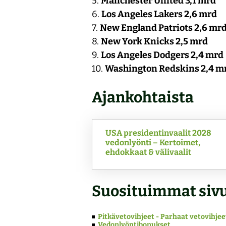
5.
Manchester United 3,1 mrd
6.
Los Angeles Lakers 2,6 mrd
7.
New England Patriots 2,6 mr
8.
New York Knicks 2,5 mrd
9.
Los Angeles Dodgers 2,4 mrd
10.
Washington Redskins 2,4 m
Ajankohtaista
USA presidentinvaalit 2028
vedonlyönti – Kertoimet,
ehdokkaat & välivaalit
Suosituimmat siv
Pitkävetovihjeet - Parhaat vetovihjee
Vedonlyöntibonukset