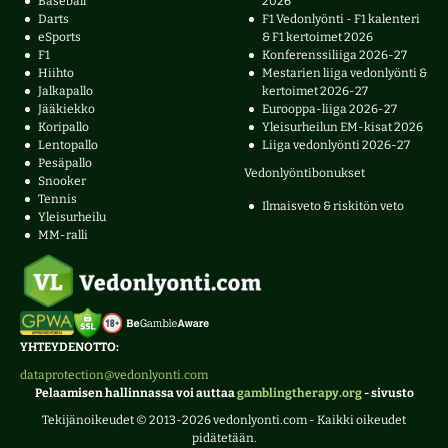
Baseball
2026
Darts
F1 Vedonlyönti - F1 kalenteri
eSports
& F1 kertoimet 2026
F1
Konferenssiliiga 2026-27
Hiihto
Mestarien liiga vedonlyönti &
Jalkapallo
kertoimet 2026-27
Jääkiekko
Eurooppa-liiga 2026-27
Koripallo
Yleisurheilun EM-kisat 2026
Lentopallo
Liiga vedonlyönti 2026-27
Pesäpallo
Vedonlyöntibonukset
Snooker
Tennis
Ilmaisveto & riskitön veto
Yleisurheilu
MM-ralli
YHTEYDENOTTO:
dataprotection@vedonlyonti.com
Pelaamisen hallinnassa voi auttaa
gamblingtherapy.org
- sivusto
Tekijänoikeudet © 2013-2026 vedonlyonti.com - Kaikki oikeudet
pidätetään.