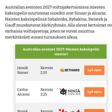
Australian avointen 2027 voittajakertoimissa miesten
kaksinpelin suurimmat suosikit ovat Sinner ja Alcaraz.
Naisten kaksinpelissä Sabalenka, Rybakina, Swiatek ja
Gauff muodostavat kärkiryhmän. Alla olevat kertoimet ov
varhaisia voittajavetoja, joten ne voivat muuttua
merkittävästi ennen turnauksen alkua.
Australian avoimet 2027: Miesten kaksinpelin
mestari
Jannik
Kerroin
Lyö veto
Sinner
2,10
Carlos
Kerroin
Lyö veto
Alcaraz
2,25
Novak
Kerroin