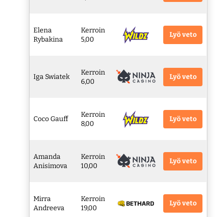
Elena
Kerroin
Lyö veto
Rybakina
5,00
Kerroin
Lyö veto
Iga Swiatek
6,00
Kerroin
Lyö veto
Coco Gauff
8,00
Amanda
Kerroin
Lyö veto
Anisimova
10,00
Mirra
Kerroin
Lyö veto
Andreeva
19,00