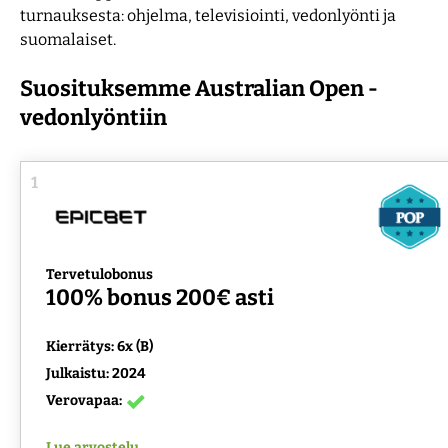
turnauksesta: ohjelma, televisiointi, vedonlyönti ja
suomalaiset.
F1 vedonlyönti
Lisenssit
Uudet kasinot 2026
Suosituksemme Australian Open -
Yleisurheilun EM-kisat 2026
Työkalut
vedonlyöntiin
Konferenssiliiga 2026-27
1
Tervetulobonus
100% bonus 200€ asti
Kierrätys: 6x (B)
Julkaistu: 2024
Vero­vapaa:
Lue arvostelu