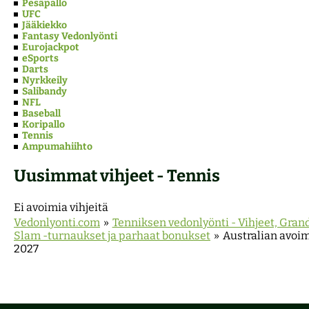
Pesäpallo
UFC
Jääkiekko
Fantasy Vedonlyönti
Eurojackpot
eSports
Darts
Nyrkkeily
Salibandy
NFL
Baseball
Koripallo
Tennis
Ampumahiihto
Uusimmat vihjeet - Tennis
Ei avoimia vihjeitä
Vedonlyonti.com
»
Tenniksen vedonlyönti - Vihjeet, Gran
Slam -turnaukset ja parhaat bonukset
»
Australian avoi
2027