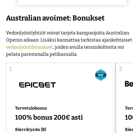
Australian avoimet: Bonukset
Vedonlyöntiyhtiöt voivat tarjota kampanjoita Australian
Openin aikaan. Lisäksi kannattaa tarkistaa ajankohtaiset
vedonlyöntibonukset
, joiden avulla tenniskohteita voi
pelata paremmalla pelikassalla.
1
2
Tervetulobonus
Ter
100% bonus 200€ asti
10
Kierrätys:
6x (B)
Kie