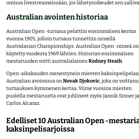
omissa livestreameissään, jos lähetysoikeudet sen salliva
Australian avointen historiaa
Australian Open -turnaus pelattiin ensimmäisen kerran
vuonna 1905, jolloin turnaus tunnettiin nimellä
Australasian Championships. Australian Open -nimeä on
käytetty vuodesta 1969 lähtien. Historian ensimmäisen
mestaruuden voitti australialainen
Rodney Heath
.
Open-aikakauden menestynein miesten kaksinpelipelaa
Australian avoimissa on
Novak Djokovic
, joka on voittanu
turnauksen kymmenen kertaa. Viime vuosina miesten
puolella mestaruutta ovat juhlineet myös Jannik Sinner j
Carlos Alcaraz.
Edelliset 10 Australian Open -mestari
kaksinpelisarjoissa