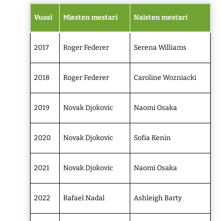
Vuosi
Miesten mestari
Naisten mestari
2017
Roger Federer
Serena Williams
2018
Roger Federer
Caroline Wozniacki
2019
Novak Djokovic
Naomi Osaka
2020
Novak Djokovic
Sofia Kenin
2021
Novak Djokovic
Naomi Osaka
2022
Rafael Nadal
Ashleigh Barty