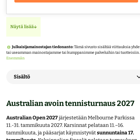
Näytä lisää
Julkaisijamainostajan tiedonanto:
Tämä sivusto sisältää viittauksia yhd
tai useamman mainostajamme tai kumppanimme palveluihin tai tuotteisiin.
Enemmän
Sisältö
Australian avoin tennisturnaus 2027
Australian Open 2027
järjestetään Melbourne Parkissa
11.-31. tammikuuta 2027. Karsinnat pelataan 11.–16.
tammikuuta, ja pääsarjat käynnistyvät
sunnuntaina 17.