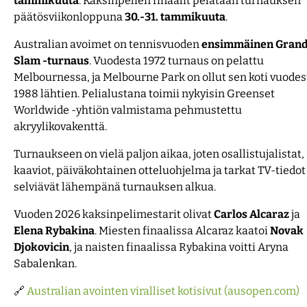
tammikuuta
. Kaksinpelien finaalit pelataan turnauksen
päätösviikonloppuna
30.-31. tammikuuta
.
Australian avoimet on tennisvuoden
ensimmäinen Gran
Slam -turnaus
. Vuodesta 1972 turnaus on pelattu
Melbournessa, ja Melbourne Park on ollut sen koti vuodes
1988 lähtien. Pelialustana toimii nykyisin Greenset
Worldwide -yhtiön valmistama pehmustettu
akryylikovakenttä.
Turnaukseen on vielä paljon aikaa, joten osallistujalistat,
kaaviot, päiväkohtainen otteluohjelma ja tarkat TV-tiedot
selviävät lähempänä turnauksen alkua.
Vuoden 2026 kaksinpelimestarit olivat
Carlos Alcaraz
ja
Elena Rybakina
. Miesten finaalissa Alcaraz kaatoi
Novak
Djokovicin
, ja naisten finaalissa Rybakina voitti Aryna
Sabalenkan.
🔗
Australian avointen viralliset kotisivut (ausopen.com)