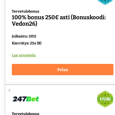
Tervetulobonus
100% bonus 250€ asti (Bonuskoodi:
Vedon26)
Julkaistu: 2011
Kierrätys: 25x (B)
Lue arvostelu
Pelaa
4
Tervetulobonus