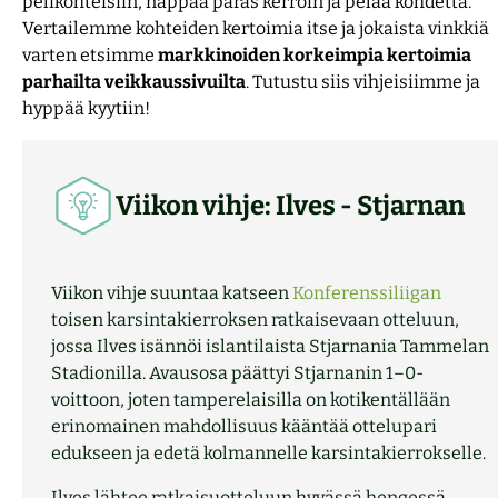
pelikohteisiin, nappaa paras kerroin ja pelaa kohdetta.
Vertailemme kohteiden kertoimia itse ja jokaista vinkkiä
varten etsimme
markkinoiden korkeimpia kertoimia
parhailta veikkaussivuilta
. Tutustu siis vihjeisiimme ja
hyppää kyytiin!
Viikon vihje: Ilves - Stjarnan
Viikon vihje suuntaa katseen
Konferenssiliigan
toisen karsintakierroksen ratkaisevaan otteluun,
jossa Ilves isännöi islantilaista Stjarnania Tammelan
Stadionilla. Avausosa päättyi Stjarnanin 1–0-
voittoon, joten tamperelaisilla on kotikentällään
erinomainen mahdollisuus kääntää ottelupari
edukseen ja edetä kolmannelle karsintakierrokselle.
Ilves lähtee ratkaisuotteluun hyvässä hengessä