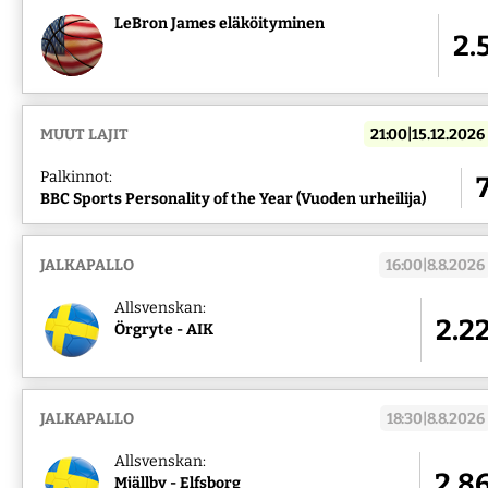
LeBron James eläköityminen
2.
MUUT LAJIT
21:00|15.12.2026
Palkinnot:
BBC Sports Personality of the Year (Vuoden urheilija)
JALKAPALLO
16:00|8.8.2026
Allsvenskan:
2.2
Örgryte - AIK
JALKAPALLO
18:30|8.8.2026
Allsvenskan:
2.8
Mjällby - Elfsborg