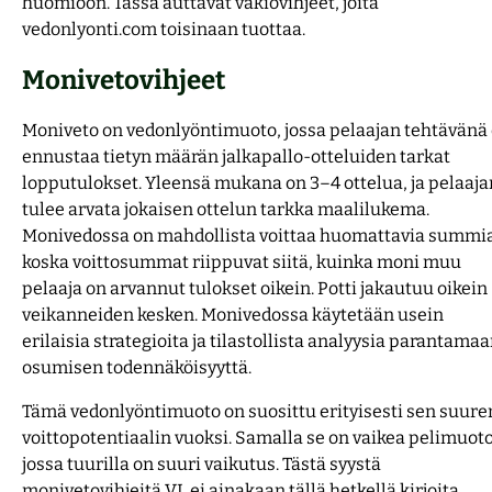
huomioon. Tässä auttavat vakiovihjeet, joita
vedonlyonti.com toisinaan tuottaa.
Monivetovihjeet
Moniveto on vedonlyöntimuoto, jossa pelaajan tehtävänä
ennustaa tietyn määrän jalkapallo-otteluiden tarkat
lopputulokset. Yleensä mukana on 3–4 ottelua, ja pelaaja
tulee arvata jokaisen ottelun tarkka maalilukema.
Monivedossa on mahdollista voittaa huomattavia summia
koska voittosummat riippuvat siitä, kuinka moni muu
pelaaja on arvannut tulokset oikein. Potti jakautuu oikein
veikanneiden kesken. Monivedossa käytetään usein
erilaisia strategioita ja tilastollista analyysia parantama
osumisen todennäköisyyttä.
Tämä vedonlyöntimuoto on suosittu erityisesti sen suure
voittopotentiaalin vuoksi. Samalla se on vaikea pelimuoto
jossa tuurilla on suuri vaikutus. Tästä syystä
monivetovihjeitä VL ei ainakaan tällä hetkellä kirjoita.