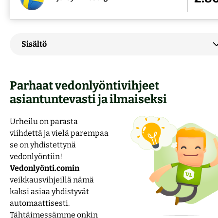
Sisältö
Parhaat vedonlyöntivihjeet
asiantuntevasti ja ilmaiseksi
Urheilu on parasta
viihdettä ja vielä parempaa
se on yhdistettynä
vedonlyöntiin!
Vedonlyönti.comin
veikkausvihjeillä nämä
kaksi asiaa yhdistyvät
automaattisesti.
Tähtäimessämme onkin