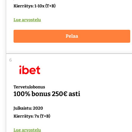
Kierrätys: 1-10x (T+B)
Lue arvostelu
Pelaa
6
Tervetulobonus
100% bonus 250€ asti
Julkaistu: 2020
Kierrätys: 7x (T+B)
Lue arvostelu