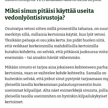
Miksi sinun pitäisi käyttää useita
vedonlyöntisivustoja?
Osuivatpa vetosi sitten millä prosentilla tahansa, on suur
merkitys sillä, millaisia kertoimia käytät, kun lyöt vetosi.
Yksikään pelaaja ei osu joka kerta. Jos pidät huolen siitä,
että veikkaat korkeimmilla mahdollisilla kertoimilla
kutakin kohdetta, on selvää, että pitkässä juoksussa voita
enemmän – tai ainakin häviät vähemmän.
Mikään sivusto ei tarjoa aina jokaiseen kohteeseen parha
kertoimia, vaan se vaihtelee kohde kohteelta. Samalla on
kuitenkin selvää, että jotkut sivut pystyvät tarjoamaan m
yleisellä tasolla korkeamman palautusprosentin kuin
useimmat kilpailijat. Alta näet esimerkkejä sivuista, joilla
yleisellä tasolla useimmiten on hyvinkin kilpailukykyiset
kertoimet.