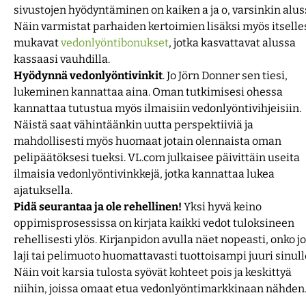
sivustojen hyödyntäminen on kaiken a ja o, varsinkin alus
Näin varmistat parhaiden kertoimien lisäksi myös itselle
mukavat
vedonlyöntibonukset
, jotka kasvattavat alussa
kassaasi vauhdilla.
Hyödynnä vedonlyöntivinkit
. Jo Jörn Donner sen tiesi,
lukeminen kannattaa aina. Oman tutkimisesi ohessa
kannattaa tutustua myös ilmaisiin vedonlyöntivihjeisiin.
Näistä saat vähintäänkin uutta perspektiiviä ja
mahdollisesti myös huomaat jotain olennaista oman
pelipäätöksesi tueksi. VL.com julkaisee päivittäin useita
ilmaisia vedonlyöntivinkkejä, jotka kannattaa lukea
ajatuksella.
Pidä seurantaa ja ole rehellinen!
Yksi hyvä keino
oppimisprosessissa on kirjata kaikki vedot tuloksineen
rehellisesti ylös. Kirjanpidon avulla näet nopeasti, onko j
laji tai pelimuoto huomattavasti tuottoisampi juuri sinull
Näin voit karsia tulosta syövät kohteet pois ja keskittyä
niihin, joissa omaat etua vedonlyöntimarkkinaan nähden