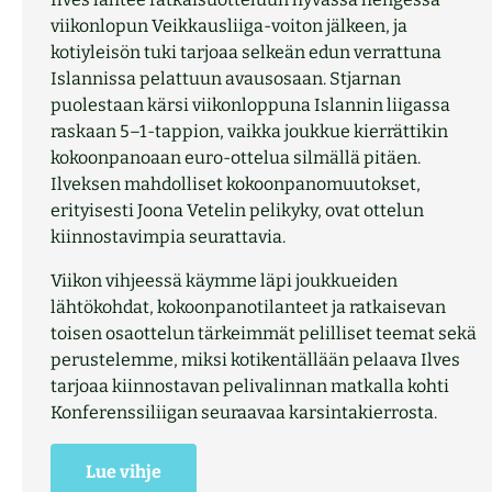
viikonlopun Veikkausliiga-voiton jälkeen, ja
kotiyleisön tuki tarjoaa selkeän edun verrattuna
Islannissa pelattuun avausosaan. Stjarnan
puolestaan kärsi viikonloppuna Islannin liigassa
raskaan 5–1-tappion, vaikka joukkue kierrättikin
kokoonpanoaan euro-ottelua silmällä pitäen.
Ilveksen mahdolliset kokoonpanomuutokset,
erityisesti Joona Vetelin pelikyky, ovat ottelun
kiinnostavimpia seurattavia.
Viikon vihjeessä käymme läpi joukkueiden
lähtökohdat, kokoonpanotilanteet ja ratkaisevan
toisen osaottelun tärkeimmät pelilliset teemat sekä
perustelemme, miksi kotikentällään pelaava Ilves
tarjoaa kiinnostavan pelivalinnan matkalla kohti
Konferenssiliigan seuraavaa karsintakierrosta.
Lue vihje