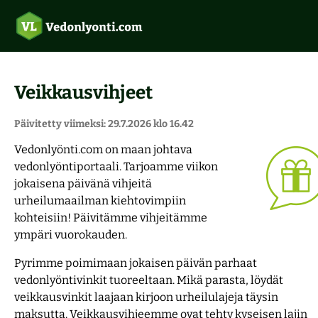
Veikkausvihjeet
Uudet vedonlyöntisivustot 2026
Päivitetty viimeksi: 29.7.2026 klo 16.42
Vedonlyönti.com on maan johtava
Ilmaisvedot
Vedonlyönti ilman rekisteröitymistä
vedonlyöntiportaali. Tarjoamme viikon
jokaisena päivänä vihjeitä
Suomalaiset kasinot
Tarjoukset
Top 5 vedonlyöntisivut
urheilumaailman kiehtovimpiin
kohteisiin! Päivitämme vihjeitämme
Pitkävetovihjeet
Verovapaat kasinot
ympäri vuorokauden.
Pyrimme poimimaan jokaisen päivän parhaat
Aloittelijoiden opas
Pelivihjeet
Pikakasinot
vedonlyöntivinkit tuoreeltaan. Mikä parasta, löydät
veikkausvinkit laajaan kirjoon urheilulajeja täysin
Rallin vedonlyönti
Maksutavat
Ravivihjeet
Kasinobonukset
maksutta. Veikkausvihjeemme ovat tehty kyseisen lajin