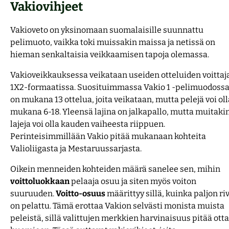
Vakiovihjeet
Vakioveto on yksinomaan suomalaisille suunnattu
pelimuoto, vaikka toki muissakin maissa ja netissä on
hieman senkaltaisia veikkaamisen tapoja olemassa.
Vakioveikkauksessa veikataan useiden otteluiden voittaj
1X2-formaatissa. Suosituimmassa Vakio 1 -pelimuodoss
on mukana 13 ottelua, joita veikataan, mutta pelejä voi oll
mukana 6-18. Yleensä lajina on jalkapallo, mutta muitaki
lajeja voi olla kauden vaiheesta riippuen.
Perinteisimmillään Vakio pitää mukanaan kohteita
Valioliigasta ja Mestaruussarjasta.
Oikein menneiden kohteiden määrä sanelee sen, mihin
voittoluokkaan
pelaaja osuu ja siten myös voiton
suuruuden.
Voitto-osuus
määrittyy sillä, kuinka paljon ri
on pelattu. Tämä erottaa Vakion selvästi monista muista
peleistä, sillä valittujen merkkien harvinaisuus pitää ott