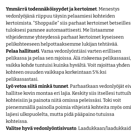
Ymmärrä todennäköisyydet ja kertoimet
. Menestys
vedonlyöjänä riippuu täysin pelaamiesi kohteiden
kertoimista. "Shoppaile" siis parhaat kertoimet betseillesi
tuloksesi paranee automaattisesti. Me listaamme
vihjeidemme yhteydessä parhaat kertoimet kyseiseen
pelikohteeseen helpottaaksemme lukijan tehtävää.
Pelaa hallitusti
. Varaa vedonlyöntiäsi varten erillisen
pelikassa ja pelaa sen rajoissa. Älä riskeeraa pelikassaasi
vaikka kohde tuntuisi kuinka hyvältä. Voit rajoittaa yhden
kohteen osuuden vaikkapa korkeintaan 5%:ksi
pelikassastasi.
Lyö vetoa siitä minkä tunnet
. Parhaatkaan vedonlyöjät ei
hallitse kovin montaa eri lajia. Keskity siis itsellesi tuttui
kohteisiin ja painota niitä omissa peleissäsi. Toki voit
pienemmällä painolla poimia vihjeistä kohteita myös om
lajiesi ulkopuolelta, mutta pidä pääpaino tutuissa
kohteissa.
Valitse hyvä vedonlyöntisivusto
. Laadukkaan/laadukkai