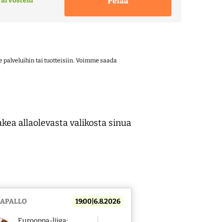
Pelaa
 arvostelu
alveluihin tai tuotteisiin. Voimme saada
kea allaolevasta valikosta sinua
KAPALLO
19:00|6.8.2026
Eurooppa-liiga: