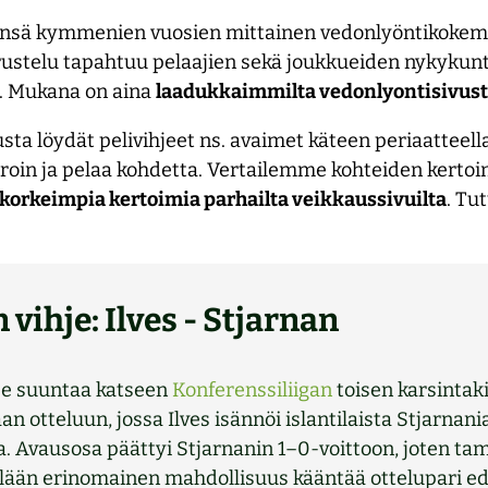
nsä kymmenien vuosien mittainen vedonlyöntikokemus
erustelu tapahtuu pelaajien sekä joukkueiden nykyku
la. Mukana on aina
laadukkaimmilta vedonlyontisivusto
sta löydät pelivihjeet ns. avaimet käteen periaatteel
roin ja pelaa kohdetta. Vertailemme kohteiden kertoimi
orkeimpia kertoimia parhailta veikkaussivuilta
. Tu
 vihje: Ilves - Stjarnan
hje suuntaa katseen
Konferenssiliigan
toisen karsintak
an otteluun, jossa Ilves isännöi islantilaista Stjarna
a. Avausosa päättyi Stjarnanin 1–0-voittoon, joten tam
llään erinomainen mahdollisuus kääntää ottelupari e