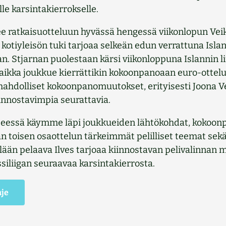
le karsintakierrokselle.
tee ratkaisuotteluun hyvässä hengessä viikonlopun Vei
a kotiyleisön tuki tarjoaa selkeän edun verrattuna Isl
n. Stjarnan puolestaan kärsi viikonloppuna Islannin l
vaikka joukkue kierrättikin kokoonpanoaan euro-ottelua
mahdolliset kokoonpanomuutokset, erityisesti Joona Ve
iinnostavimpia seurattavia.
hjeessä käymme läpi joukkueiden lähtökohdat, kokoonp
an toisen osaottelun tärkeimmät pelilliset teemat se
lään pelaava Ilves tarjoaa kiinnostavan pelivalinnan m
siliigan seuraavaa karsintakierrosta.
hje