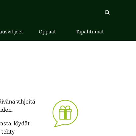
H
a
e
ausvihjeet
Oppaat
Tapahtumat
s
i
v
u
s
t
o
l
t
a
ivänä vihjeitä
uden.
asta, löydät
 tehty