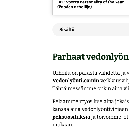
BBC Sports Personality of the Year
(Vuoden urheilija)
Sisältö
Parhaat vedonlyönt
Urheilu on parasta viihdettä ja
Vedonlyönti.comin
veikkausvihj
Tähtäimessämme onkin aina viih
Pelaamme myös itse aina jokai
kanssa aina vedonlyöntivihjeen
pelisuosituksia
ja toivomme, et
mukaan.