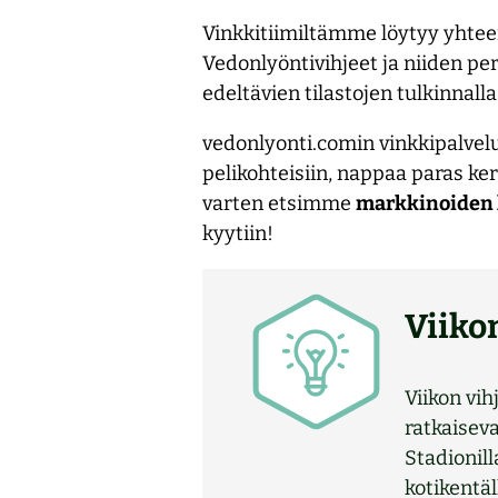
Vinkkitiimiltämme löytyy yhtee
Vedonlyöntivihjeet ja niiden p
edeltävien tilastojen tulkinnal
vedonlyonti.comin vinkkipalvelu
pelikohteisiin, nappaa paras ker
varten etsimme
markkinoiden k
kyytiin!
Viikon
Viikon vi
ratkaiseva
Stadionill
kotikentä