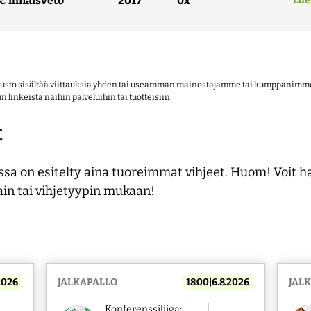
€ ilmaisveto
2017
0x
Lue
usto sisältää viittauksia yhden tai useamman mainostajamme tai kumppanimme p
n linkeistä näihin palveluihin tai tuotteisiin.
t
ssa on esitelty aina tuoreimmat vihjeet. Huom! Voit ha
ain tai vihjetyypin mukaan!
JALKAPALLO
JAL
.2026
18:00|6.8.2026
Konferenssiliiga: