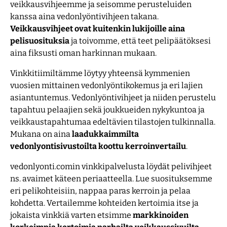
veikkausvihjeemme ja seisomme perusteluiden
kanssa aina vedonlyöntivihjeen takana.
Veikkausvihjeet ovat kuitenkin lukijoille aina
pelisuosituksia
ja toivomme, että teet pelipäätöksesi
aina fiksusti oman harkinnan mukaan.
Vinkkitiimiltämme löytyy yhteensä kymmenien
vuosien mittainen vedonlyöntikokemus ja eri lajien
asiantuntemus. Vedonlyöntivihjeet ja niiden perustelu
tapahtuu pelaajien sekä joukkueiden nykykuntoa ja
veikkaustapahtumaa edeltävien tilastojen tulkinnalla.
Mukana on aina
laadukkaimmilta
vedonlyontisivustoilta koottu kerroinvertailu
.
vedonlyonti.comin vinkkipalvelusta löydät pelivihjeet
ns. avaimet käteen periaatteella. Lue suosituksemme
eri pelikohteisiin, nappaa paras kerroin ja pelaa
kohdetta. Vertailemme kohteiden kertoimia itse ja
jokaista vinkkiä varten etsimme
markkinoiden