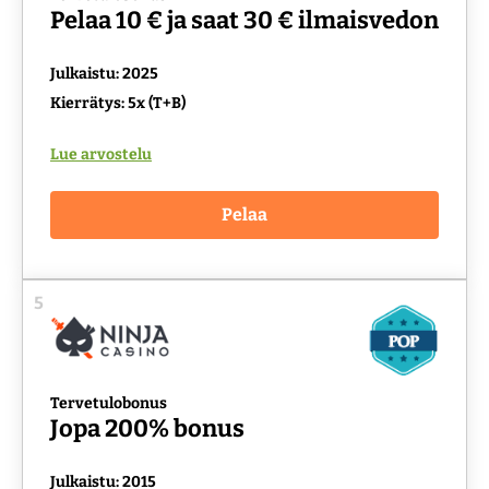
Pelaa 10 € ja saat 30 € ilmaisvedon
Julkaistu: 2025
Kierrätys: 5x (T+B)
Lue arvostelu
Pelaa
5
Tervetulobonus
Jopa 200% bonus
Julkaistu: 2015