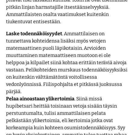
pitkän linjan harrastajille itsestäänselvyyksiä.
Ammattilaisten osalta vaatimukset kuitenkin
tiukentuvat entisestään.
Laske todennäköisyydet
. Ammattilaisen on
tunnettava kohteidensa lisäksi myös vetojen
matemaattinen puoli läpikotaisin. Arvioiden
muuttaminen matemaattiseen muotoon ei ole
helppoa ja kilpailet siinä kohtaa erittäin teräviä aivoja
vastaan. Pelikohteiden murskaus todennäköisyyksiksi
on kuitenkin välttämätöntä voitollisessa
vedonlyönnissä. Fiilispohjalta et pitkässä juoksussa
pärjää.
Pelaa ainoastaan ylikertoimia
. Siinä missä
hupibetsari heittää toisinaan vetoja sisään täysin
perstuntumalta, tulisi ammattilaisen pelata
pelkästään ylikertoimia, eli kertoimia jotka ovat
korkeampia kuin kohteen osumistodennäköisyys. Syy
on hyvin yksinkertainen, ammatin tulee tuottaa rahaa.