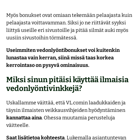
Myös bonukset ovat omiaan tekemään pelaajasta kuin
pelaajasta voittavamman. Siksi jo ne riittävät syyksi
liittyä useille eri sivustoille ja pitää silmät auki myös
uusiin sivustoihin törmätessä.
Useimmiten vedonlyöntibonukset voi kuitenkin
lunastaa vain kerran, siinä missä taas korkea
kerrointaso on pysyvä ominaisuus.
Miksi sinun pitäisi käyttää ilmaisia
vedonlyöntivinkkejä?
Uskallamme väittää, että VL.comin laadukkaiden ja
täysin ilmaisten veikkausvihjeiden hyödyntäminen
kannattaa aina
. Ohessa muutamia perusteluja
väitteelle.
Saat lisätietoa kohteesta
. Lukemalla asiantuntevan