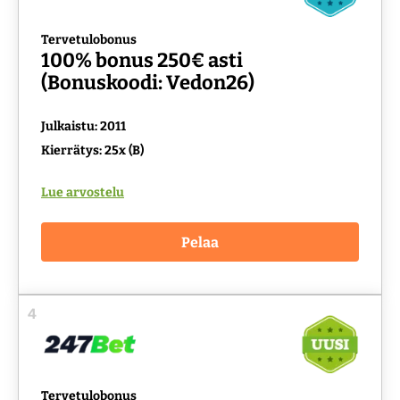
Tervetulobonus
100% bonus 250€ asti
(Bonuskoodi: Vedon26)
Julkaistu: 2011
Kierrätys: 25x (B)
Lue arvostelu
Pelaa
4
Tervetulobonus