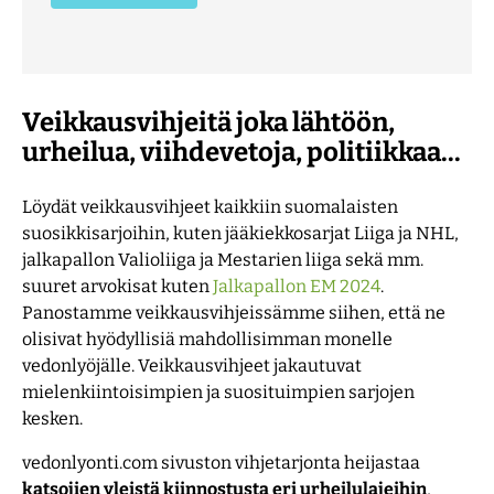
Veikkausvihjeitä joka lähtöön,
urheilua, viihdevetoja, politiikkaa...
Löydät veikkausvihjeet kaikkiin suomalaisten
suosikkisarjoihin, kuten jääkiekkosarjat Liiga ja NHL,
jalkapallon Valioliiga ja Mestarien liiga sekä mm.
suuret arvokisat kuten
Jalkapallon EM 2024
.
Panostamme veikkausvihjeissämme siihen, että ne
olisivat hyödyllisiä mahdollisimman monelle
vedonlyöjälle. Veikkausvihjeet jakautuvat
mielenkiintoisimpien ja suosituimpien sarjojen
kesken.
vedonlyonti.com sivuston vihjetarjonta heijastaa
katsojien yleistä kiinnostusta eri urheilulajeihin
,