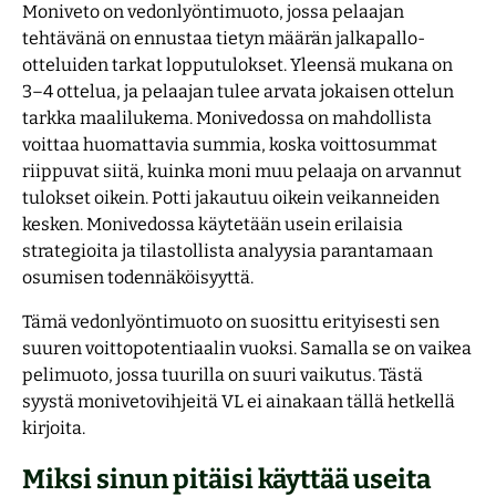
Moniveto on vedonlyöntimuoto, jossa pelaajan
tehtävänä on ennustaa tietyn määrän jalkapallo-
otteluiden tarkat lopputulokset. Yleensä mukana on
3–4 ottelua, ja pelaajan tulee arvata jokaisen ottelun
tarkka maalilukema. Monivedossa on mahdollista
voittaa huomattavia summia, koska voittosummat
riippuvat siitä, kuinka moni muu pelaaja on arvannut
tulokset oikein. Potti jakautuu oikein veikanneiden
kesken. Monivedossa käytetään usein erilaisia
strategioita ja tilastollista analyysia parantamaan
osumisen todennäköisyyttä.
Tämä vedonlyöntimuoto on suosittu erityisesti sen
suuren voittopotentiaalin vuoksi. Samalla se on vaikea
pelimuoto, jossa tuurilla on suuri vaikutus. Tästä
syystä monivetovihjeitä VL ei ainakaan tällä hetkellä
kirjoita.
Miksi sinun pitäisi käyttää useita