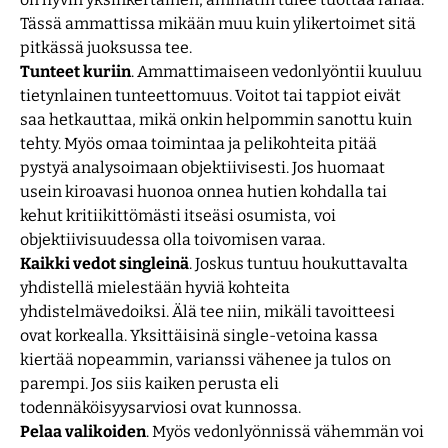
Tässä ammattissa mikään muu kuin ylikertoimet sitä
pitkässä juoksussa tee.
Tunteet kuriin
. Ammattimaiseen vedonlyöntii kuuluu
tietynlainen tunteettomuus. Voitot tai tappiot eivät
saa hetkauttaa, mikä onkin helpommin sanottu kuin
tehty. Myös omaa toimintaa ja pelikohteita pitää
pystyä analysoimaan objektiivisesti. Jos huomaat
usein kiroavasi huonoa onnea hutien kohdalla tai
kehut kritiikittömästi itseäsi osumista, voi
objektiivisuudessa olla toivomisen varaa.
Kaikki vedot singleinä
. Joskus tuntuu houkuttavalta
yhdistellä mielestään hyviä kohteita
yhdistelmävedoiksi. Älä tee niin, mikäli tavoitteesi
ovat korkealla. Yksittäisinä single-vetoina kassa
kiertää nopeammin, varianssi vähenee ja tulos on
parempi. Jos siis kaiken perusta eli
todennäköisyysarviosi ovat kunnossa.
Pelaa valikoiden
. Myös vedonlyönnissä vähemmän voi