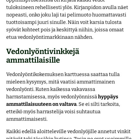
tuloksineen rehellisesti ylös. Kirjanpidon avulla näet
nopeasti, onko joku laji tai pelimuoto huomattavasti
tuottoisampi juuri sinulle. Näin voit karsia tulosta
syövät kohteet pois ja keskittyä niihin, joissa omaat
etua vedonlyöntimarkkinaan nähden.
Vedonlyöntivinkkejä
ammattilaisille
Vedonlyöntikokemuksen karttuessa saattaa tulla
mieleen kysymys, mitä vaatisi ammattimainen
vedonlyönti. Kuten kaikessa vakavassa
harrastamisessa, myös vedonlyönnissä
hyppäys
ammattilaisuuteen on valtava
. Se ei silti tarkoita,
etteikö myös harrastelija voisi suhtautua
ammattimaisesti.
Kaikki edellä aloitteleville vedonlyöjille annetut vinkit
pitävät toki tässäkin kutinsa. Tosin ne ovat useimmille