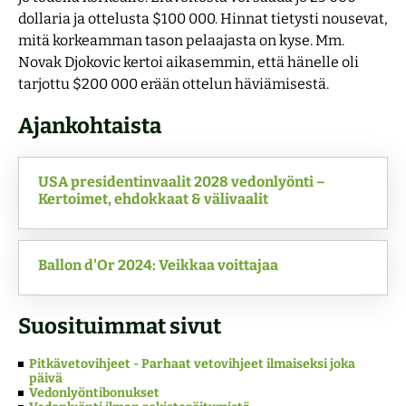
dollaria ja ottelusta $100 000. Hinnat tietysti nousevat,
mitä korkeamman tason pelaajasta on kyse. Mm.
Novak Djokovic kertoi aikasemmin, että hänelle oli
tarjottu $200 000 erään ottelun häviämisestä.
Ajankohtaista
USA presidentinvaalit 2028 vedonlyönti –
Kertoimet, ehdokkaat & välivaalit
Ballon d'Or 2024: Veikkaa voittajaa
Suosituimmat sivut
Pitkävetovihjeet - Parhaat vetovihjeet ilmaiseksi joka
päivä
Vedonlyöntibonukset