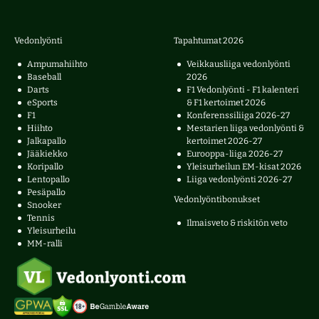
Vedonlyönti
Tapahtumat 2026
Ampumahiihto
Veikkausliiga vedonlyönti
Baseball
2026
Darts
F1 Vedonlyönti - F1 kalenteri
eSports
& F1 kertoimet 2026
F1
Konferenssiliiga 2026-27
Hiihto
Mestarien liiga vedonlyönti &
Jalkapallo
kertoimet 2026-27
Jääkiekko
Eurooppa-liiga 2026-27
Koripallo
Yleisurheilun EM-kisat 2026
Lentopallo
Liiga vedonlyönti 2026-27
Pesäpallo
Vedonlyöntibonukset
Snooker
Tennis
Ilmaisveto & riskitön veto
Yleisurheilu
MM-ralli