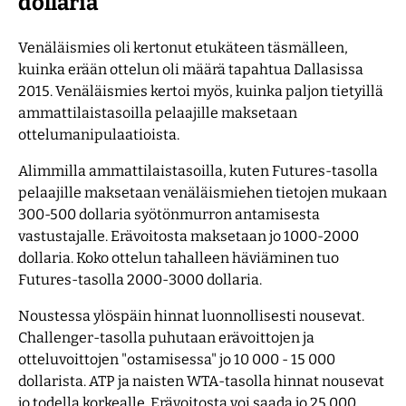
dollaria
Venäläismies oli kertonut etukäteen täsmälleen,
kuinka erään ottelun oli määrä tapahtua Dallasissa
2015. Venäläismies kertoi myös, kuinka paljon tietyillä
ammattilaistasoilla pelaajille maksetaan
ottelumanipulaatioista.
Alimmilla ammattilaistasoilla, kuten Futures-tasolla
pelaajille maksetaan venäläismiehen tietojen mukaan
300-500 dollaria syötönmurron antamisesta
vastustajalle. Erävoitosta maksetaan jo 1000-2000
dollaria. Koko ottelun tahalleen häviäminen tuo
Futures-tasolla 2000-3000 dollaria.
Noustessa ylöspäin hinnat luonnollisesti nousevat.
Challenger-tasolla puhutaan erävoittojen ja
otteluvoittojen "ostamisessa" jo 10 000 - 15 000
dollarista. ATP ja naisten WTA-tasolla hinnat nousevat
jo todella korkealle. Erävoitosta voi saada jo 25 000