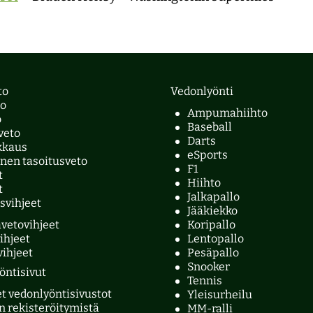
to
Vedonlyönti
to
Ampumahiihto
o
Baseball
veto
Darts
kkaus
eSports
inen tasoitusveto
F1
t
Hiihto
t
Jalkapallo
svihjeet
Jääkiekko
ävetovihjeet
Koripallo
ihjeet
Lentopallo
vihjeet
Pesäpallo
Snooker
öntisivut
Tennis
t vedonlyöntisivustot
Yleisurheilu
n rekisteröitymistä
MM-ralli