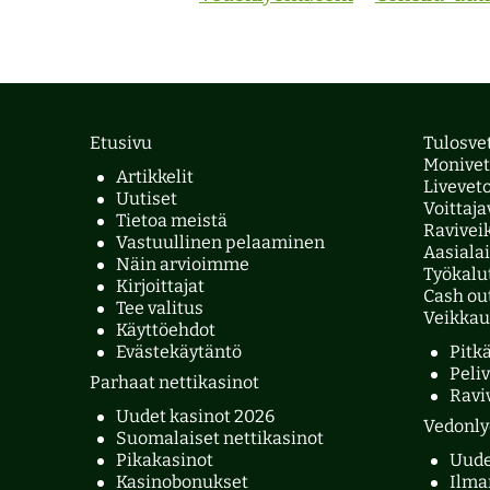
Etusivu
Tulosve
Monive
Artikkelit
Livevet
Uutiset
Voittaja
Tietoa meistä
Ravivei
Vastuullinen pelaaminen
Aasiala
Näin arvioimme
Työkalu
Kirjoittajat
Cash ou
Tee valitus
Veikkau
Käyttöehdot
Evästekäytäntö
Pitk
Peliv
Parhaat nettikasinot
Ravi
Uudet kasinot 2026
Vedonly
Suomalaiset nettikasinot
Pikakasinot
Uude
Kasinobonukset
Ilma