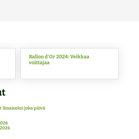
Ballon d'Or 2024: Veikkaa
voittajaa
ut
t ilmaiseksi joka päivä
2026
 2026