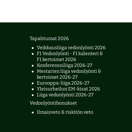
Tapahtumat 2026
Veikkausliiga vedonlyönti 2026
F1 Vedonlyönti - F1 kalenteri &
F1 kertoimet 2026
Konferenssiliiga 2026-27
Mestarien liiga vedonlyönti &
kertoimet 2026-27
Eurooppa-liiga 2026-27
Yleisurheilun EM-kisat 2026
Liiga vedonlyönti 2026-27
Vedonlyöntibonukset
Ilmaisveto & riskitön veto