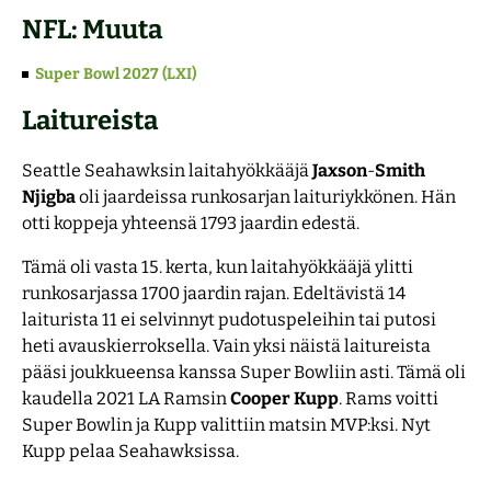
NFL: Muuta
Super Bowl 2027 (LXI)
Laitureista
Seattle Seahawksin laitahyökkääjä
Jaxson
-
Smith
Njigba
oli jaardeissa runkosarjan laituriykkönen. Hän
otti koppeja yhteensä 1793 jaardin edestä.
Tämä oli vasta 15. kerta, kun laitahyökkääjä ylitti
runkosarjassa 1700 jaardin rajan. Edeltävistä 14
laiturista 11 ei selvinnyt pudotuspeleihin tai putosi
heti avauskierroksella. Vain yksi näistä laitureista
pääsi joukkueensa kanssa Super Bowliin asti. Tämä oli
kaudella 2021 LA Ramsin
Cooper
Kupp
. Rams voitti
Super Bowlin ja Kupp valittiin matsin MVP:ksi. Nyt
Kupp pelaa Seahawksissa.