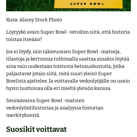
F1 vedonlyönti
Lisenssit
Uudet kasinot 2026
Kuva: Alamy Stock Photo
Yleisurheilun EM-kisat 2026
Työkalut
Löytyykö avain Super Bowl -vetoihin siitä, että historia
toistaa itseään?
Konferenssiliiga 2026-27
Jos ei löydy, niin takavuosien Super Bowl -matseja,
tilastoja ja kertoimia tutkimalla saattaa ainakin löytää
aina vain uudestaan toistuvia betsauskuvioita, jotka
paljastavat jotain siitä, mitä suuri yleisö Super
Bowlista ajattelee. Ja voittavalle vedonlyöjälle on usein
hyvin tuottoisaa olla eri mieltä yleisön kanssa.
Seuraavassa Super Bowl -matsien
vedonlyöntihistoriaa ja analyysia historian
merkityksestä.
Suosikit voittavat