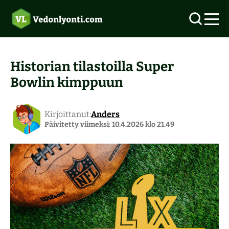
Historian tilastoilla Super
Bowlin kimppuun
Uudet vedonlyöntisivustot 2026
Ilmaisvedot
Vedonlyönti ilman rekisteröitymistä
Kirjoittanut:
Anders
Päivitetty viimeksi: 10.4.2026 klo 21.49
Suomalaiset kasinot
Tarjoukset
Top 5 vedonlyöntisivut
Pitkävetovihjeet
Verovapaat kasinot
Aloittelijoiden opas
Pelivihjeet
Pikakasinot
Rallin vedonlyönti
Maksutavat
Ravivihjeet
Kasinobonukset