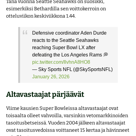
Tänä vuonna Seattle Seahawks on suosikki,
esimerkiksi Bethardilla sen voittokerroin on
otteluviikon keskiviikkona 1.44.
Defensive coordinator Aden Durde
reacts to the Seattle Seahawks
reaching Super Bowl LX after
defeating the Los Angeles Rams 💭
pic.twitter.com/IlvhnA8HO8
— Sky Sports NFL (@SkySportsNFL)
January 26, 2026
Altavastaajat pärjäävät
Viime kausien Super Bowleissa altavastaajat ovat
toisaalta olleet vahvoilla, varsinkin vetomarkkinoiden
tasoitusbetseissä. Vuoden 2004 jälkeen altavastaajat
ovat tasoitusvedoissa voittaneet 15 kertaa ja hävinneet