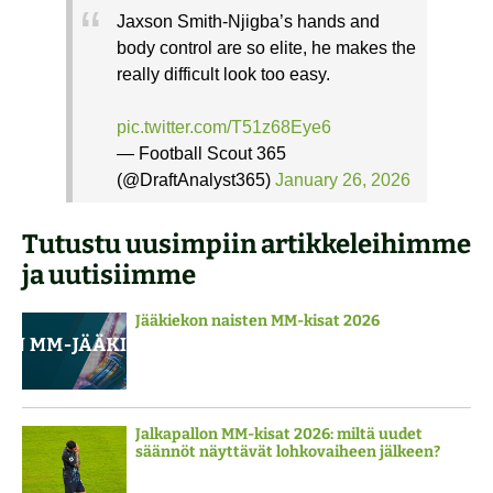
Jaxson Smith-Njigba’s hands and
body control are so elite, he makes the
really difficult look too easy.
pic.twitter.com/T51z68Eye6
— Football Scout 365
(@DraftAnalyst365)
January 26, 2026
Tutustu uusimpiin artikkeleihimme
ja uutisiimme
Jääkiekon naisten MM-kisat 2026
Jalkapallon MM-kisat 2026: miltä uudet
säännöt näyttävät lohkovaiheen jälkeen?