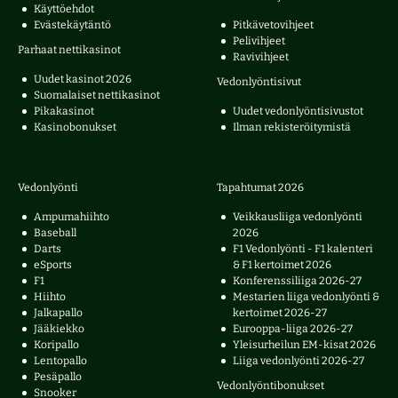
Käyttöehdot
Evästekäytäntö
Pitkävetovihjeet
Pelivihjeet
Parhaat nettikasinot
Ravivihjeet
Uudet kasinot 2026
Vedonlyöntisivut
Suomalaiset nettikasinot
Pikakasinot
Uudet vedonlyöntisivustot
Kasinobonukset
Ilman rekisteröitymistä
Vedonlyönti
Tapahtumat 2026
Ampumahiihto
Veikkausliiga vedonlyönti
Baseball
2026
Darts
F1 Vedonlyönti - F1 kalenteri
eSports
& F1 kertoimet 2026
F1
Konferenssiliiga 2026-27
Hiihto
Mestarien liiga vedonlyönti &
Jalkapallo
kertoimet 2026-27
Jääkiekko
Eurooppa-liiga 2026-27
Koripallo
Yleisurheilun EM-kisat 2026
Lentopallo
Liiga vedonlyönti 2026-27
Pesäpallo
Vedonlyöntibonukset
Snooker