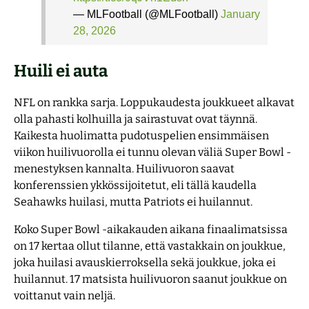
— MLFootball (@MLFootball)
January
28, 2026
Huili ei auta
NFL on rankka sarja. Loppukaudesta joukkueet alkavat
olla pahasti kolhuilla ja sairastuvat ovat täynnä.
Kaikesta huolimatta pudotuspelien ensimmäisen
viikon huilivuorolla ei tunnu olevan väliä Super Bowl -
menestyksen kannalta. Huilivuoron saavat
konferenssien ykkössijoitetut, eli tällä kaudella
Seahawks huilasi, mutta Patriots ei huilannut.
Koko Super Bowl -aikakauden aikana finaalimatsissa
on 17 kertaa ollut tilanne, että vastakkain on joukkue,
joka huilasi avauskierroksella sekä joukkue, joka ei
huilannut. 17 matsista huilivuoron saanut joukkue on
voittanut vain neljä.