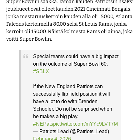
Super Bowliin saakka. Tämän kauden Patriotsin lisäksi
joukkueet ovat olleet kauden 2021 Cincinnati Bengals,
jonka mestaruuskerroin kauden alla oli 150.00, Atlanta
Falcons kertoimella 80.00 sekä St Louis Rams, jonka
kerroin oli 150.00. Näistä kolmesta Rams oli ainoa, joka
voitti Super Bowlin.
Special teams could have a big impact
on the outcome of Super Bowl 60.
#SBLX
If the New England Patriots can
successfully flip field position it will
have a lot to do with Brenden
Schooler. Do not be surprised when
he makes a big play.
#NEPats
pic.twitter.com/mYYc9LVT7M
— Patriots Lead (@Patriots_Lead)
February 4, 2026