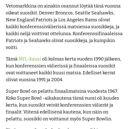
Vetomarkkina on ainakin osannut löytää tänä vuonna
oikeat suosikit. Denver Broncos, Seattle Seahawks,
New England Patriots ja Los Angeles Rams olivat
kaikki konferenssivälierissä matsiensa suosikkeja, ja
kaikki neljä voittivat ottelunsa. Konferenssifinaaleissa
Patriots ja Seahawks olivat suosikkeja, ja kumpikin
voitti.
Tämä
NFL-kausi
oli kolmas kerta vuoden 1990 jälkeen,
kun konferenssien välierissä ja finaaleissa suosikit
ovat voittaneet kaikki kuusi matsia. Edelliset kerrat
olivat vuosina 1991 ja 2004.
Super Bowl on pelattu finaalimatsina vuodesta 1967.
Koko Super Bowl -aikakautena tämä vuosi oli kuudes
kerta, kun suosikit veivät konferenssien välierät ja
finaalit. Viitenä edellisenä kautena, kun näin on
pelattu, suosikki on voittanut myös Super Bowlin.