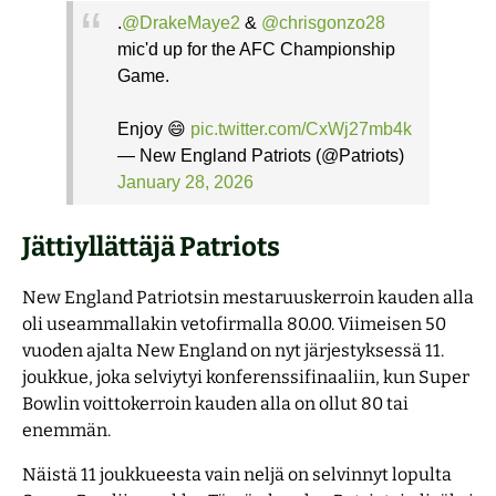
.
@DrakeMaye2
&
@chrisgonzo28
mic'd up for the AFC Championship
Game.
Enjoy 😄
pic.twitter.com/CxWj27mb4k
— New England Patriots (@Patriots)
January 28, 2026
Jättiyllättäjä Patriots
New England Patriotsin mestaruuskerroin kauden alla
oli useammallakin vetofirmalla 80.00. Viimeisen 50
vuoden ajalta New England on nyt järjestyksessä 11.
joukkue, joka selviytyi konferenssifinaaliin, kun Super
Bowlin voittokerroin kauden alla on ollut 80 tai
enemmän.
Näistä 11 joukkueesta vain neljä on selvinnyt lopulta