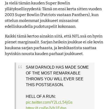
Ja vielä tämän kauden Super Bowlin
yllätyksellisyydestä: Tämä on ensi kerta sitten vuoden
2003 Super Bowlin (Patriots vastaan Panthers), kun
ottelun molemmat joukkueet missasivat
edelliskaudella pudotuspelit kokonaan.
Kaikki tämä kertoo ainakin siitä, että NFL:ssä on hyvin
pienet marginaalit. Sarjan heikoin joukkue ei ole kovin
kaukana sarjan parhaasta, ja keskikastista saattaa
hyvinkin nousta kauden parhaat joukkueet.
SAM DARNOLD HAS MADE SOME
OF THE MOST REMARKABLE
THROWS YOU WILL EVER SEE
THIS POSTSEASON.
HELL OF A RUN:
pic.twitter.com/Y2LcL54jGs
https://t.co/0qJVh1Edsn