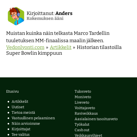
Kirjoittanut:
Anders
Kokemuksen ääni
Muistan kuinka näin telkasta Marco Tardellin
tuuletuksen MM-finaalissa maalin jälkeen.
Vedonlyonti.com
»
Artikkelit
»
Historian tilastoilla
Super Bowlin kimppuun
Etusivu
Tulosveto
Moniveto
Artikkelit
Liveveto
Uutiset
Voittajaveto
Tietoa meistä
Raviveikkaus
Vastuullinen pelaaminen
Aasialainen tasoitusveto
Näin arvioimme
Työkalut
Kirjoittajat
Cash out
Tee valitus
Veikkausvihjeet