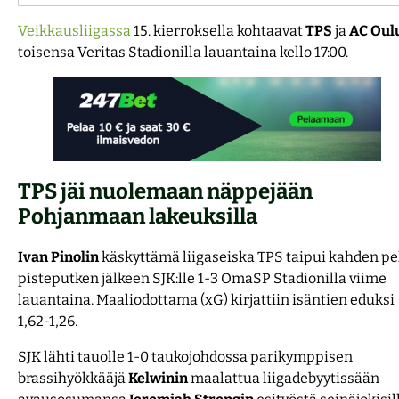
Veikkausliigassa
15. kierroksella kohtaavat
TPS
ja
AC Oul
toisensa Veritas Stadionilla lauantaina kello 17:00.
TPS jäi nuolemaan näppejään
Pohjanmaan lakeuksilla
Ivan Pinolin
käskyttämä liigaseiska TPS taipui kahden pe
pisteputken jälkeen SJK:lle 1-3 OmaSP Stadionilla viime
lauantaina. Maaliodottama (xG) kirjattiin isäntien eduksi
1,62-1,26.
SJK lähti tauolle 1-0 taukojohdossa parikymppisen
brassihyökkääjä
Kelwinin
maalattua liigadebyytissään