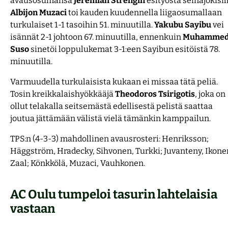
avausosumansa
Jeremiah Strengin
esityöstä seinäjokisill
Albijon Muzaci
toi kauden kuudennella liigaosumallaan
turkulaiset 1-1 tasoihin 51. minuutilla.
Yakubu Sayibu
vei
isännät 2-1 johtoon 67. minuutilla, ennenkuin
Muhamme
Suso
sinetöi loppulukemat 3-1:een Sayibun esitöistä 78.
minuutilla.
Varmuudella turkulaisista kukaan ei missaa tätä peliä.
Tosin kreikkalaishyökkääjä
Theodoros Tsirigotis
, joka on
ollut telakalla seitsemästä edellisestä pelistä saattaa
joutua jättämään välistä vielä tämänkin kamppailun.
TPS:n (4-3-3) mahdollinen avausrosteri: Henriksson;
Häggström, Hradecky, Sihvonen, Turkki; Juvanteny, Ikone
Zaal; Könkkölä, Muzaci, Vauhkonen.
AC Oulu tumpeloi tasurin lahtelaisia
vastaan