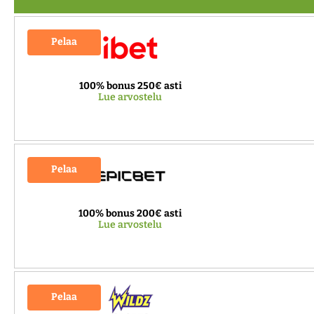
2.05
Pelaa
100% bonus 250€ asti
Lue arvostelu
1.95
Pelaa
100% bonus 200€ asti
Lue arvostelu
1.9
Pelaa