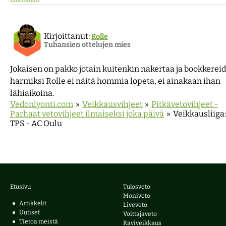
Kirjoittanut:
Rolle
Tuhansien ottelujen mies
Jokaisen on pakko jotain kuitenkin nakertaa ja bookkerei
harmiksi Rolle ei näitä hommia lopeta, ei ainakaan ihan
lähiaikoina.
Vedonlyonti.com
»
Veikkausvihjeet
»
Pitkävetovihjeet -
Parhaat vetovihjeet ilmaiseksi joka päivä
»
Veikkausliiga:
TPS - AC Oulu
Etusivu
Tulosveto
Moniveto
Artikkelit
Liveveto
Uutiset
Voittajaveto
Tietoa meistä
Raviveikkaus