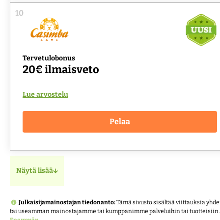
10
Tervetulobonus
20€ ilmaisveto
Lue arvostelu
Pelaa
Näytä lisää
Julkaisijamainostajan tiedonanto:
Tämä sivusto sisältää viittauksia yhd
tai useamman mainostajamme tai kumppanimme palveluihin tai tuotteisiin.
Enemmän