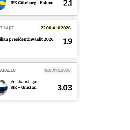
2.1
IFK Göteborg - Kalmar
T LAJIT
22:00|4.10.2026
ilian presidentinvaalit 2026
1.9
KAPALLO
19:00|7.8.2026
Veikkausliiga:
3.03
SJK – Gnistan