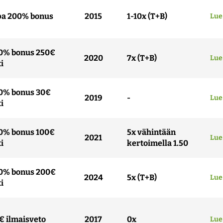
pa 200% bonus
2015
1-10x (T+B)
Lue
0% bonus 250€
2020
7x (T+B)
Lue
i
0% bonus 30€
2019
-
Lue
i
0% bonus 100€
5x vähintään
2021
Lue
i
kertoimella 1.50
0% bonus 200€
2024
5x (T+B)
Lue
i
€ ilmaisveto
2017
0x
Lue