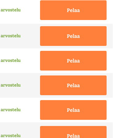
Pelaa
 arvostelu
Pelaa
 arvostelu
Pelaa
 arvostelu
Pelaa
 arvostelu
Pelaa
 arvostelu
Pelaa
 arvostelu