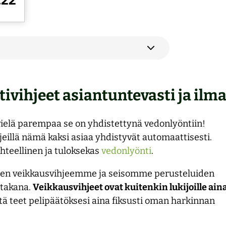
.22
ivihjeet asiantuntevasti ja ilma
 vielä parempaa se on yhdistettynä vedonlyöntiin!
eillä nämä kaksi asiaa yhdistyvät automaattisesti.
teellinen ja tuloksekas
vedonlyönti
.
sen veikkausvihjeemme ja seisomme perusteluiden
 takana.
Veikkausvihjeet ovat kuitenkin lukijoille ain
tä teet pelipäätöksesi aina fiksusti oman harkinnan