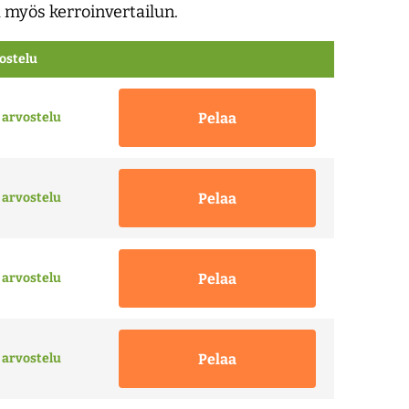
a myös kerroinvertailun.
ostelu
Pelaa
 arvostelu
Pelaa
 arvostelu
Pelaa
 arvostelu
Pelaa
 arvostelu