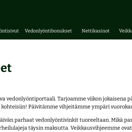
öntisivut
Vedonlyöntibonukset
Nettikasinot
Veikk
et
a vedonlyöntiportaali. Tarjoamme viikon jokaisena pä
 kohteisiin! Päivitämme vihjeitämme ympäri vuoroka
vän parhaat vedonlyöntivinkit tuoreeltaan. Mikä par
urheilulajeja täysin maksutta. Veikkausvihjeemme ovat