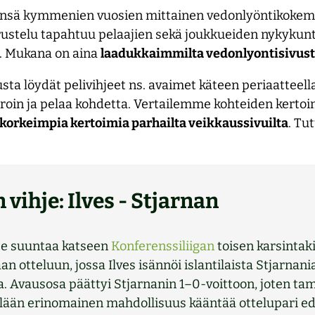
nsä kymmenien vuosien mittainen vedonlyöntikokemus
erustelu tapahtuu pelaajien sekä joukkueiden nykyku
la. Mukana on aina
laadukkaimmilta vedonlyontisivusto
sta löydät pelivihjeet ns. avaimet käteen periaatteel
roin ja pelaa kohdetta. Vertailemme kohteiden kertoimi
orkeimpia kertoimia parhailta veikkaussivuilta
. Tu
 vihje: Ilves - Stjarnan
hje suuntaa katseen
Konferenssiliigan
toisen karsintak
an otteluun, jossa Ilves isännöi islantilaista Stjarna
a. Avausosa päättyi Stjarnanin 1–0-voittoon, joten tam
llään erinomainen mahdollisuus kääntää ottelupari e