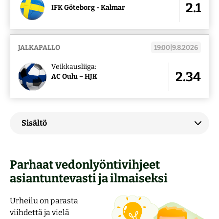
2.1
IFK Göteborg - Kalmar
JALKAPALLO
19:00|9.8.2026
Veikkausliiga:
2.34
AC Oulu – HJK
Sisältö
Parhaat vedonlyöntivihjeet
asiantuntevasti ja ilmaiseksi
Urheilu on parasta
viihdettä ja vielä