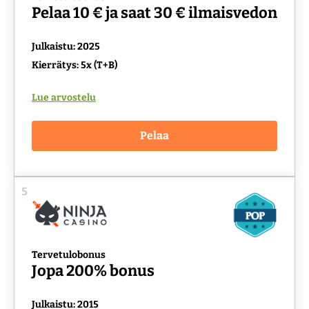
Pelaa 10 € ja saat 30 € ilmaisvedon
Julkaistu: 2025
Kierrätys: 5x (T+B)
Lue arvostelu
Pelaa
5
Tervetulobonus
Jopa 200% bonus
Julkaistu: 2015