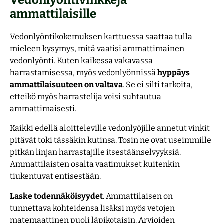
Vedonlyöntivinkkejä
ammattilaisille
Vedonlyöntikokemuksen karttuessa saattaa tulla
mieleen kysymys, mitä vaatisi ammattimainen
vedonlyönti. Kuten kaikessa vakavassa
harrastamisessa, myös vedonlyönnissä
hyppäys
ammattilaisuuteen on valtava
. Se ei silti tarkoita,
etteikö myös harrastelija voisi suhtautua
ammattimaisesti.
Kaikki edellä aloitteleville vedonlyöjille annetut vinkit
pitävät toki tässäkin kutinsa. Tosin ne ovat useimmille
pitkän linjan harrastajille itsestäänselvyyksiä.
Ammattilaisten osalta vaatimukset kuitenkin
tiukentuvat entisestään.
Laske todennäköisyydet
. Ammattilaisen on
tunnettava kohteidensa lisäksi myös vetojen
matemaattinen puoli läpikotaisin. Arvioiden