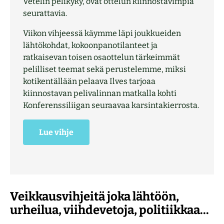
Vetelin pelikyky, ovat ottelun kiinnostavimpia
seurattavia.
Viikon vihjeessä käymme läpi joukkueiden
lähtökohdat, kokoonpanotilanteet ja
ratkaisevan toisen osaottelun tärkeimmät
pelilliset teemat sekä perustelemme, miksi
kotikentällään pelaava Ilves tarjoaa
kiinnostavan pelivalinnan matkalla kohti
Konferenssiliigan seuraavaa karsintakierrosta.
Lue vihje
Veikkausvihjeitä joka lähtöön,
urheilua, viihdevetoja, politiikkaa...