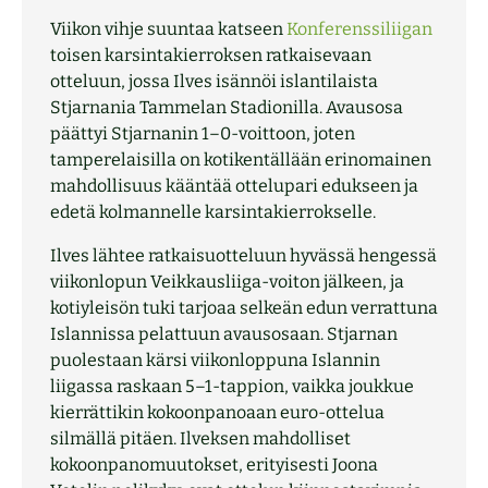
Viikon vihje suuntaa katseen
Konferenssiliigan
toisen karsintakierroksen ratkaisevaan
otteluun, jossa Ilves isännöi islantilaista
Stjarnania Tammelan Stadionilla. Avausosa
päättyi Stjarnanin 1–0-voittoon, joten
tamperelaisilla on kotikentällään erinomainen
mahdollisuus kääntää ottelupari edukseen ja
edetä kolmannelle karsintakierrokselle.
Ilves lähtee ratkaisuotteluun hyvässä hengessä
viikonlopun Veikkausliiga-voiton jälkeen, ja
kotiyleisön tuki tarjoaa selkeän edun verrattuna
Islannissa pelattuun avausosaan. Stjarnan
puolestaan kärsi viikonloppuna Islannin
liigassa raskaan 5–1-tappion, vaikka joukkue
kierrättikin kokoonpanoaan euro-ottelua
silmällä pitäen. Ilveksen mahdolliset
kokoonpanomuutokset, erityisesti Joona