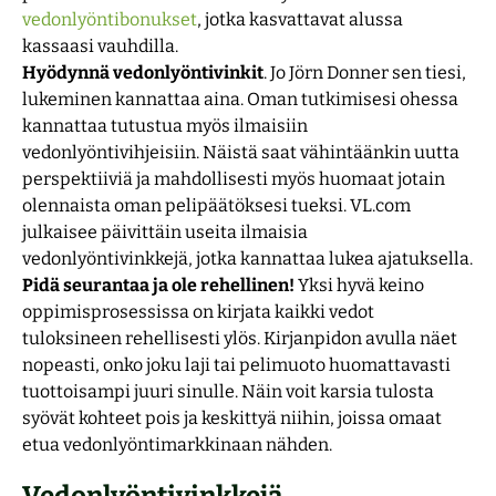
vedonlyöntibonukset
, jotka kasvattavat alussa
kassaasi vauhdilla.
Hyödynnä vedonlyöntivinkit
. Jo Jörn Donner sen tiesi,
lukeminen kannattaa aina. Oman tutkimisesi ohessa
kannattaa tutustua myös ilmaisiin
vedonlyöntivihjeisiin. Näistä saat vähintäänkin uutta
perspektiiviä ja mahdollisesti myös huomaat jotain
olennaista oman pelipäätöksesi tueksi. VL.com
julkaisee päivittäin useita ilmaisia
vedonlyöntivinkkejä, jotka kannattaa lukea ajatuksella.
Pidä seurantaa ja ole rehellinen!
Yksi hyvä keino
oppimisprosessissa on kirjata kaikki vedot
tuloksineen rehellisesti ylös. Kirjanpidon avulla näet
nopeasti, onko joku laji tai pelimuoto huomattavasti
tuottoisampi juuri sinulle. Näin voit karsia tulosta
syövät kohteet pois ja keskittyä niihin, joissa omaat
etua vedonlyöntimarkkinaan nähden.