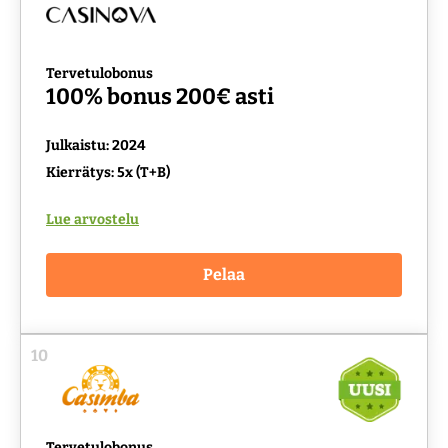
Tervetulobonus
100% bonus 200€ asti
Julkaistu: 2024
Kierrätys: 5x (T+B)
Lue arvostelu
Pelaa
10
Tervetulobonus