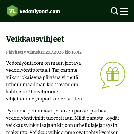
Veikkausvihjeet
Uudet vedonlyöntisivustot 2026
Päivitetty viimeksi: 29.7.2026 klo 16.42
Vedonlyönti.com on maan johtava
Ilmaisvedot
Vedonlyönti ilman rekisteröitymistä
vedonlyöntiportaali. Tarjoamme
viikon jokaisena päivänä vihjeitä
Suomalaiset kasinot
Tarjoukset
Top 5 vedonlyöntisivut
urheilumaailman kiehtovimpiin
kohteisiin! Päivitämme
Pitkävetovihjeet
Verovapaat kasinot
vihjeitämme ympäri vuorokauden.
Pyrimme poimimaan jokaisen päivän parhaat
Aloittelijoiden opas
Pelivihjeet
Pikakasinot
vedonlyöntivinkit tuoreeltaan. Mikä parasta, löydät
veikkausvinkit laajaan kirjoon urheilulajeja täysin
Rallin vedonlyönti
Maksutavat
Ravivihjeet
Kasinobonukset
maksutta. Veikkausvihjeemme ovat tehty kyseisen