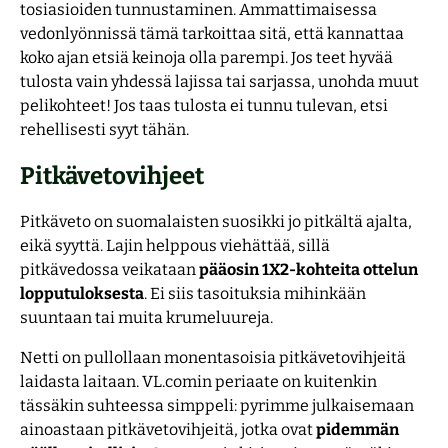
tosiasioiden tunnustaminen. Ammattimaisessa
vedonlyönnissä tämä tarkoittaa sitä, että kannattaa
koko ajan etsiä keinoja olla parempi. Jos teet hyvää
tulosta vain yhdessä lajissa tai sarjassa, unohda muut
pelikohteet! Jos taas tulosta ei tunnu tulevan, etsi
rehellisesti syyt tähän.
Pitkävetovihjeet
Pitkäveto on suomalaisten suosikki jo pitkältä ajalta,
eikä syyttä. Lajin helppous viehättää, sillä
pitkävedossa veikataan
pääosin 1X2-kohteita ottelun
lopputuloksesta
. Ei siis tasoituksia mihinkään
suuntaan tai muita krumeluureja.
Netti on pullollaan monentasoisia pitkävetovihjeitä
laidasta laitaan. VL.comin periaate on kuitenkin
tässäkin suhteessa simppeli: pyrimme julkaisemaan
ainoastaan pitkävetovihjeitä, jotka ovat
pidemmän