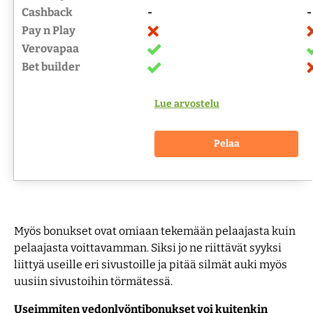
Cashback
-
-
Pay n Play
Verovapaa
Bet builder
Lue arvostelu
Pelaa
Myös bonukset ovat omiaan tekemään pelaajasta kuin
pelaajasta voittavamman. Siksi jo ne riittävät syyksi
liittyä useille eri sivustoille ja pitää silmät auki myös
uusiin sivustoihin törmätessä.
Useimmiten vedonlyöntibonukset voi kuitenkin