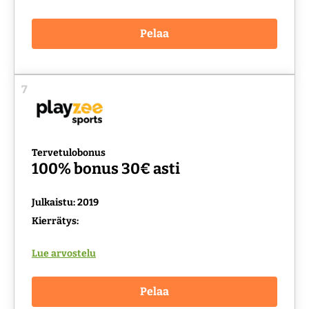
Pelaa
7
Tervetulobonus
100% bonus 30€ asti
Julkaistu: 2019
Kierrätys:
Lue arvostelu
Pelaa