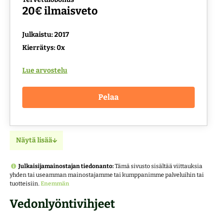
20€ ilmaisveto
Julkaistu: 2017
Kierrätys: 0x
Lue arvostelu
Pelaa
Näytä lisää
Julkaisijamainostajan tiedonanto:
Tämä sivusto sisältää viittauksia
yhden tai useamman mainostajamme tai kumppanimme palveluihin tai
tuotteisiin.
Enemmän
Vedonlyöntivihjeet