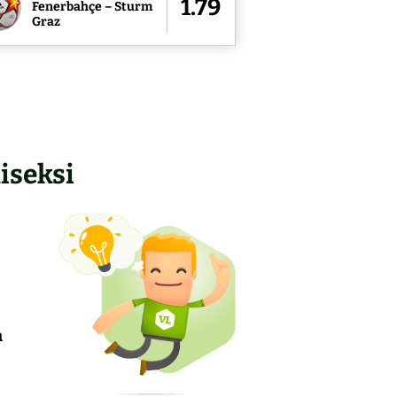
1.79
Fenerbahçe – Sturm
Graz
iseksi
a