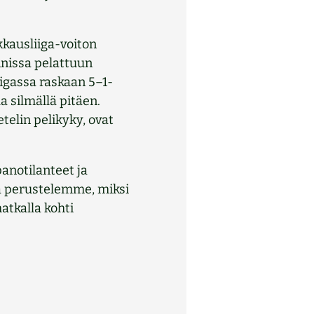
kkausliiga-voiton
annissa pelattuun
iigassa raskaan 5–1-
 silmällä pitäen.
telin pelikyky, ovat
anotilanteet ja
kä perustelemme, miksi
atkalla kohti