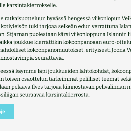
le karsintakierrokselle.
tee ratkaisuotteluun hyvässä hengessä viikonlopun Vei
a kotiyleisön tuki tarjoaa selkeän edun verrattuna Isl
n. Stjarnan puolestaan kärsi viikonloppuna Islannin l
vaikka joukkue kierrättikin kokoonpanoaan euro-ottelua
mahdolliset kokoonpanomuutokset, erityisesti Joona Ve
iinnostavimpia seurattavia.
hjeessä käymme läpi joukkueiden lähtökohdat, kokoonp
an toisen osaottelun tärkeimmät pelilliset teemat se
lään pelaava Ilves tarjoaa kiinnostavan pelivalinnan m
siliigan seuraavaa karsintakierrosta.
hje