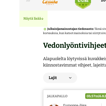
10
20
Näytä lisää
Julkaisijamainostajan tiedonanto:
Tämä siv
korvauksia, kun katsot mainoksia tai siirryt sivu
Vedonlyöntivihjee
Alapuolelta löytyvissä kuvakkei
kiinnostavimmat vihjeet, lajeitt
JALKAPALLO
0
h
57
m
|6.8
Eurooppa-liiga: