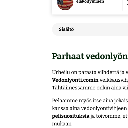
eläköityminen
Sisältö
Parhaat vedonlyönt
Urheilu on parasta viihdettä ja
Vedonlyönti.comin
veikkausvihj
Tähtäimessämme onkin aina viih
Pelaamme myös itse aina jokai
kanssa aina vedonlyöntivihjeen
pelisuosituksia
ja toivomme, et
mukaan.