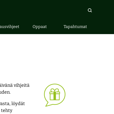
H
a
e
ausvihjeet
Oppaat
Tapahtumat
s
i
v
u
s
t
o
l
t
a
ivänä vihjeitä
uden.
asta, löydät
 tehty