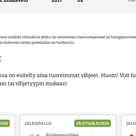
€ ilmaisveto
2017
0x
Lue
usto sisältää viittauksia yhden tai useamman mainostajamme tai kumppanimme p
n linkeistä näihin palveluihin tai tuotteisiin.
t
ssa on esitelty aina tuoreimmat vihjeet. Huom! Voit ha
ain tai vihjetyypin mukaan!
JALKAPALLO
JAL
.2026
0
h
57
m
|6.8.2026
Konferenssiliiga: