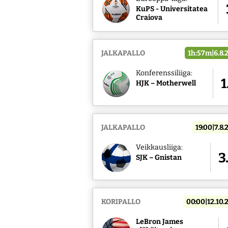
KuPS - Universitatea
Craiova
JALKAPALLO
1
h
57
m
|6.8
Konferenssiliiga:
1
HJK – Motherwell
JALKAPALLO
19:00|7.8
Veikkausliiga:
3
SJK – Gnistan
KORIPALLO
00:00|12.10.
LeBron James