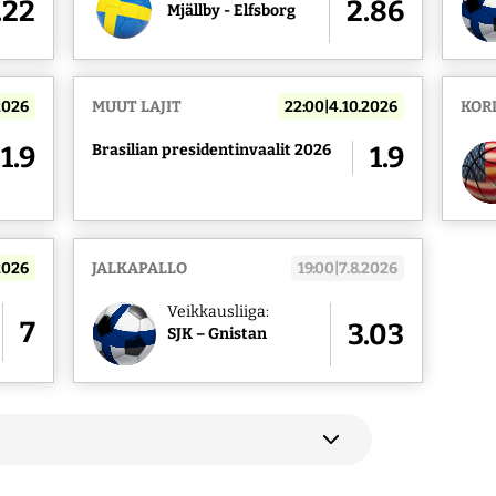
.22
2.86
Mjällby - Elfsborg
MUUT LAJIT
KOR
.2026
22:00|4.10.2026
1.9
Brasilian presidentinvaalit 2026
1.9
JALKAPALLO
.2026
19:00|7.8.2026
Veikkausliiga:
7
3.03
SJK – Gnistan