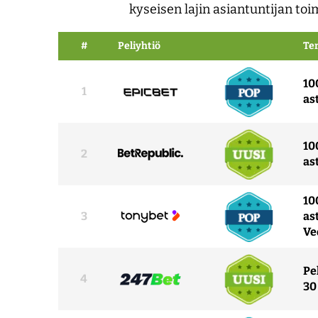
kyseisen lajin asiantuntijan to
#
Peliyhtiö
Te
10
1
ast
10
2
ast
10
3
as
Ve
Pe
4
30