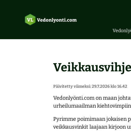
Vedonly
Veikkausvihje
Päivitetty viimeksi: 29.7.2026 klo 16.42
Vedonlyönti.com on maan johtav
urheilumaailman kiehtovimpiin
Pyrimme poimimaan jokaisen päi
veikkausvinkit laajaan kirjoon 