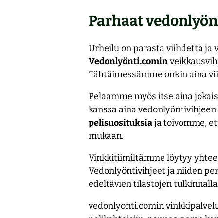
Parhaat vedonlyönt
Urheilu on parasta viihdettä ja
Vedonlyönti.comin
veikkausvihj
Tähtäimessämme onkin aina viih
Pelaamme myös itse aina jokai
kanssa aina vedonlyöntivihjeen
pelisuosituksia
ja toivomme, et
mukaan.
Vinkkitiimiltämme löytyy yhtee
Vedonlyöntivihjeet ja niiden p
edeltävien tilastojen tulkinnal
vedonlyonti.comin vinkkipalvelu