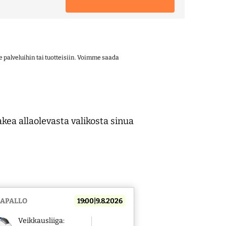
alveluihin tai tuotteisiin. Voimme saada
kea allaolevasta valikosta sinua
KAPALLO
19:00|9.8.2026
Veikkausliiga: