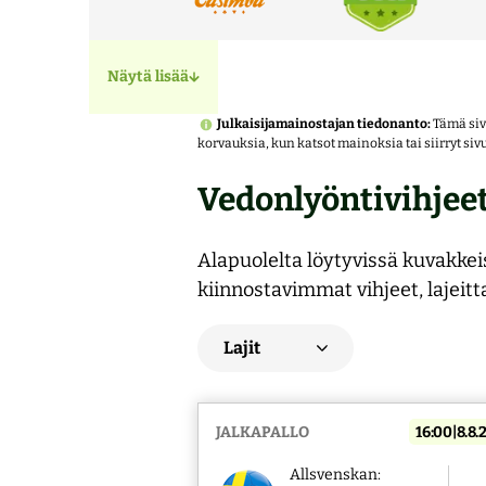
Näytä lisää
Julkaisijamainostajan tiedonanto:
Tämä siv
korvauksia, kun katsot mainoksia tai siirryt sivu
Vedonlyöntivihjee
Alapuolelta löytyvissä kuvakkei
kiinnostavimmat vihjeet, lajeitt
JALKAPALLO
16:00|8.8
Allsvenskan: