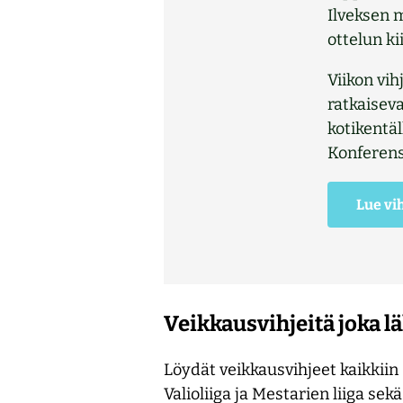
Ilveksen 
ottelun k
Viikon vi
ratkaisev
kotikentäl
Konferens
Lue vi
Veikkausvihjeitä joka lä
Löydät veikkausvihjeet kaikkiin 
Valioliiga ja Mestarien liiga se