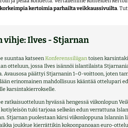
roin ja pelaa kohdetta. Vertailemme kohteiden kertoimi
orkeimpia kertoimia parhailta veikkaussivuilta
. Tu
 vihje: Ilves - Stjarnan
hje suuntaa katseen
Konferenssiliigan
toisen karsintak
an otteluun, jossa Ilves isännöi islantilaista Stjarna
a. Avausosa päättyi Stjarnanin 1–0-voittoon, joten tam
llään erinomainen mahdollisuus kääntää ottelupari e
le karsintakierrokselle.
tee ratkaisuotteluun hyvässä hengessä viikonlopun Vei
a kotiyleisön tuki tarjoaa selkeän edun verrattuna Isl
n. Stjarnan puolestaan kärsi viikonloppuna Islannin l
vaikka joukkue kierrättikin kokoonpanoaan euro-ottelua