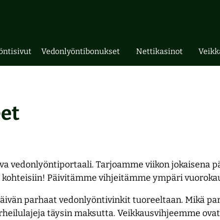
öntisivut
Vedonlyöntibonukset
Nettikasinot
Veikk
et
a vedonlyöntiportaali. Tarjoamme viikon jokaisena pä
 kohteisiin! Päivitämme vihjeitämme ympäri vuoroka
vän parhaat vedonlyöntivinkit tuoreeltaan. Mikä par
urheilulajeja täysin maksutta. Veikkausvihjeemme ovat