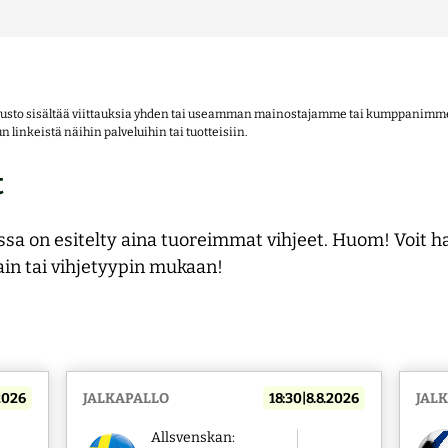
usto sisältää viittauksia yhden tai useamman mainostajamme tai kumppanimme p
n linkeistä näihin palveluihin tai tuotteisiin.
t
ssa on esitelty aina tuoreimmat vihjeet. Huom! Voit ha
ain tai vihjetyypin mukaan!
JALKAPALLO
JAL
.2026
18:30|8.8.2026
Allsvenskan: