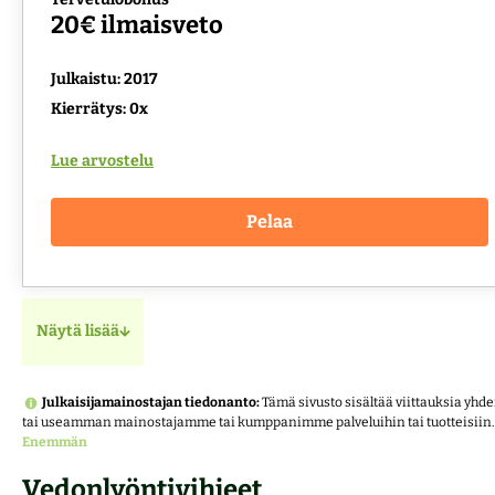
20€ ilmaisveto
Julkaistu: 2017
Kierrätys: 0x
Lue arvostelu
Pelaa
Näytä lisää
Julkaisijamainostajan tiedonanto:
Tämä sivusto sisältää viittauksia yhd
tai useamman mainostajamme tai kumppanimme palveluihin tai tuotteisiin.
Enemmän
Vedonlyöntivihjeet