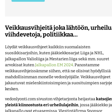
Veikkausvihjeitä joka lähtöön, urheilu
viihdevetoja, politiikkaa...
Löydät veikkausvihjeet kaikkiin suomalaisten
suosikkisarjoihin, kuten jääkiekkosarjat Liiga ja NHL,
jalkapallon Valioliiga ja Mestarien liiga sekä mm. suuret
arvokisat kuten
Jalkapallon EM 2024
. Panostamme
veikkausvihjeissämme siihen, että ne olisivat hyödyllisiä
mahdollisimman monelle vedonlyöjälle. Veikkausvihjeet
jakautuvat mielenkiintoisimpien ja suosituimpien sarjoj
kesken.
vedonlyonti.com sivuston vihjetarjonta heijastaa
katsojie
yleistä kiinnostusta eri urheilulajeihin
, jossa jääkiekko ja
jalkapallo ovat etuasemissa. Viestintäfirma Sponsor