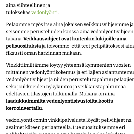
aina viihteellinen ja
tuloksekas
vedonlyönti
.
Pelaamme myös itse aina jokaisen veikkausvihjeemme ja
seisomme perusteluiden kanssa aina vedonlyöntivihjeen
takana.
Veikkausvihjeet ovat kuitenkin lukijoille aina
pelisuosituksia
ja toivomme, että teet pelipäätöksesi ain
fiksusti oman harkinnan mukaan.
Vinkkitiimiltämme löytyy yhteensä kymmenien vuosien
mittainen vedonlyöntikokemus ja eri lajien asiantuntemu
Vedonlyöntivihjeet ja niiden perustelu tapahtuu pelaajie
sekä joukkueiden nykykuntoa ja veikkaustapahtumaa
edeltävien tilastojen tulkinnalla. Mukana on aina
laadukkaimmilta vedonlyontisivustoilta koottu
kerroinvertailu
.
vedonlyonti.comin vinkkipalvelusta löydät pelivihjeet ns.
avaimet käteen periaatteella. Lue suosituksemme eri