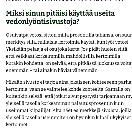
Miksi sinun pitäisi käyttää useita
vedonlyöntisivustoja?
Osuivatpa vetosi sitten millä prosentilla tahansa, on suur
merkitys sillä, millaisia kertoimia käytät, kun lyöt vetosi.
Yksikään pelaaja ei osu joka kerta. Jos pidät huolen siitä,
että veikkaat korkeimmilla mahdollisilla kertoimilla
kutakin kohdetta, on selvää, että pitkässä juoksussa voita
enemmän – tai ainakin häviät vähemmän.
Mikään sivusto ei tarjoa aina jokaiseen kohteeseen parha
kertoimia, vaan se vaihtelee kohde kohteelta. Samalla on
kuitenkin selvää, että jotkut sivut pystyvät tarjoamaan m
yleisellä tasolla korkeamman palautusprosentin kuin
useimmat kilpailijat. Alta näet esimerkkejä sivuista, joilla
yleisellä tasolla useimmiten on hyvinkin kilpailukykyiset
kertoimet.