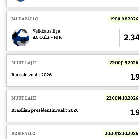
JALKAPALLO
19:00|9.8.2026
Veikkausliiga:
2.3
AC Oulu – HJK
MUUT LAJIT
22:00|1.9.2026
Ruotsin vaalit 2026
1.
MUUT LAJIT
22:00|4.10.2026
Brasilian presidentinvaalit 2026
1.
KORIPALLO
00:00|12.10.2026