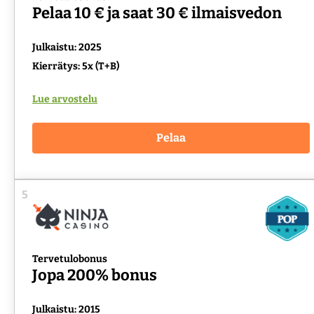
Pelaa 10 € ja saat 30 € ilmaisvedon
Julkaistu: 2025
Kierrätys: 5x (T+B)
Lue arvostelu
Pelaa
5
Tervetulobonus
Jopa 200% bonus
Julkaistu: 2015