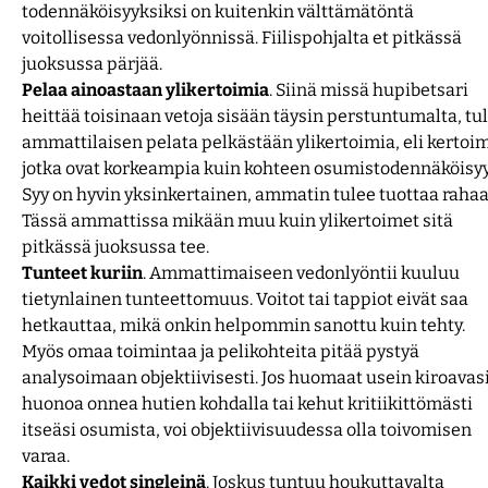
todennäköisyyksiksi on kuitenkin välttämätöntä
voitollisessa vedonlyönnissä. Fiilispohjalta et pitkässä
juoksussa pärjää.
Pelaa ainoastaan ylikertoimia
. Siinä missä hupibetsari
heittää toisinaan vetoja sisään täysin perstuntumalta, tul
ammattilaisen pelata pelkästään ylikertoimia, eli kertoi
jotka ovat korkeampia kuin kohteen osumistodennäköisyy
Syy on hyvin yksinkertainen, ammatin tulee tuottaa rahaa
Tässä ammattissa mikään muu kuin ylikertoimet sitä
pitkässä juoksussa tee.
Tunteet kuriin
. Ammattimaiseen vedonlyöntii kuuluu
tietynlainen tunteettomuus. Voitot tai tappiot eivät saa
hetkauttaa, mikä onkin helpommin sanottu kuin tehty.
Myös omaa toimintaa ja pelikohteita pitää pystyä
analysoimaan objektiivisesti. Jos huomaat usein kiroavas
huonoa onnea hutien kohdalla tai kehut kritiikittömästi
itseäsi osumista, voi objektiivisuudessa olla toivomisen
varaa.
Kaikki vedot singleinä
. Joskus tuntuu houkuttavalta