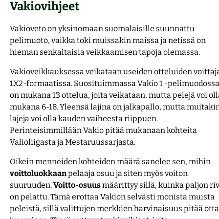
Vakiovihjeet
Vakioveto on yksinomaan suomalaisille suunnattu
pelimuoto, vaikka toki muissakin maissa ja netissä on
hieman senkaltaisia veikkaamisen tapoja olemassa.
Vakioveikkauksessa veikataan useiden otteluiden voittaj
1X2-formaatissa. Suosituimmassa Vakio 1 -pelimuodoss
on mukana 13 ottelua, joita veikataan, mutta pelejä voi oll
mukana 6-18. Yleensä lajina on jalkapallo, mutta muitaki
lajeja voi olla kauden vaiheesta riippuen.
Perinteisimmillään Vakio pitää mukanaan kohteita
Valioliigasta ja Mestaruussarjasta.
Oikein menneiden kohteiden määrä sanelee sen, mihin
voittoluokkaan
pelaaja osuu ja siten myös voiton
suuruuden.
Voitto-osuus
määrittyy sillä, kuinka paljon ri
on pelattu. Tämä erottaa Vakion selvästi monista muista
peleistä, sillä valittujen merkkien harvinaisuus pitää ott