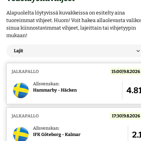
Alapuolelta löytyvissä kuvakkeissa on esitelty aina
tuoreimmat vihjeet. Huom! Voit hakea allaolevasta valiko
sinua kiinnostavimmat vihjeet, lajeittain tai vihjetyypin
mukaan!
JALKAPALLO
15:00|9.8.2026
Allsvenskan:
4.8
Hammarby - Häcken
JALKAPALLO
17:30|9.8.2026
Allsvenskan:
2.
IFK Göteborg - Kalmar