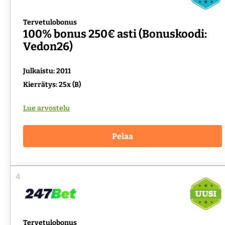
Tervetulobonus
100% bonus 250€ asti (Bonuskoodi:
Vedon26)
Julkaistu: 2011
Kierrätys: 25x (B)
Lue arvostelu
Pelaa
4
Tervetulobonus