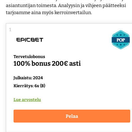
asiantuntijan toimesta. Analyysin ja vihjeen päätteeksi
tarjoamme aina myös kerroinvertailun.
F1 vedonlyönti
Lisenssit
Uudet kasinot 2026
Yleisurheilun EM-kisat 2026
Työkalut
1
Konferenssiliiga 2026-27
Tervetulobonus
100% bonus 200€ asti
Julkaistu: 2024
Kierrätys: 6x (B)
Lue arvostelu
Pelaa