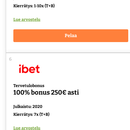
Kierrätys: 1-10x (T+B)
Lue arvostelu
Pelaa
6
Tervetulobonus
100% bonus 250€ asti
Julkaistu: 2020
Kierrätys: 7x (T+B)
Lue arvostelu