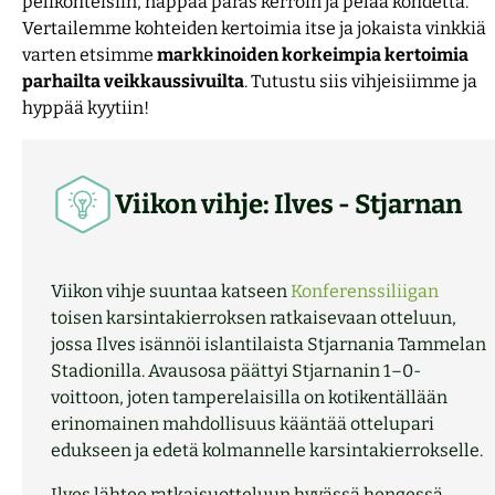
pelikohteisiin, nappaa paras kerroin ja pelaa kohdetta.
Vertailemme kohteiden kertoimia itse ja jokaista vinkkiä
varten etsimme
markkinoiden korkeimpia kertoimia
parhailta veikkaussivuilta
. Tutustu siis vihjeisiimme ja
hyppää kyytiin!
Viikon vihje: Ilves - Stjarnan
Viikon vihje suuntaa katseen
Konferenssiliigan
toisen karsintakierroksen ratkaisevaan otteluun,
jossa Ilves isännöi islantilaista Stjarnania Tammelan
Stadionilla. Avausosa päättyi Stjarnanin 1–0-
voittoon, joten tamperelaisilla on kotikentällään
erinomainen mahdollisuus kääntää ottelupari
edukseen ja edetä kolmannelle karsintakierrokselle.
Ilves lähtee ratkaisuotteluun hyvässä hengessä