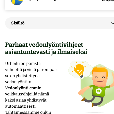
Sisältö
Parhaat vedonlyöntivihjeet
asiantuntevasti ja ilmaiseksi
Urheilu on parasta
viihdettä ja vielä parempaa
se on yhdistettynä
vedonlyöntiin!
Vedonlyönti.comin
veikkausvihjeillä nämä
kaksi asiaa yhdistyvät
automaattisesti.
Tähtäimessämme onkin