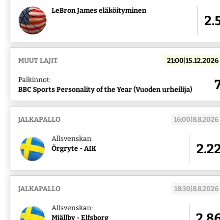
LeBron James eläköityminen
2.
MUUT LAJIT
21:00|15.12.2026
Palkinnot:
BBC Sports Personality of the Year (Vuoden urheilija)
JALKAPALLO
16:00|8.8.2026
Allsvenskan:
2.2
Örgryte - AIK
JALKAPALLO
18:30|8.8.2026
Allsvenskan:
2.8
Mjällby - Elfsborg