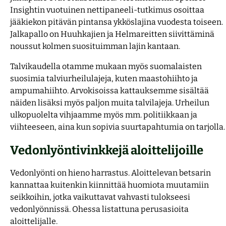
Insightin vuotuinen nettipaneeli-tutkimus osoittaa
jääkiekon pitävän pintansa ykköslajina vuodesta toiseen.
Jalkapallo on Huuhkajien ja Helmareitten siivittäminä
noussut kolmen suosituimman lajin kantaan.
Talvikaudella otamme mukaan myös suomalaisten
suosimia talviurheilulajeja, kuten maastohiihto ja
ampumahiihto. Arvokisoissa kattauksemme sisältää
näiden lisäksi myös paljon muita talvilajeja. Urheilun
ulkopuolelta vihjaamme myös mm. politiikkaan ja
viihteeseen, aina kun sopivia suurtapahtumia on tarjolla.
Vedonlyöntivinkkejä aloittelijoille
Vedonlyönti on hieno harrastus. Aloittelevan betsarin
kannattaa kuitenkin kiinnittää huomiota muutamiin
seikkoihin, jotka vaikuttavat vahvasti tulokseesi
vedonlyönnissä. Ohessa listattuna perusasioita
aloittelijalle.