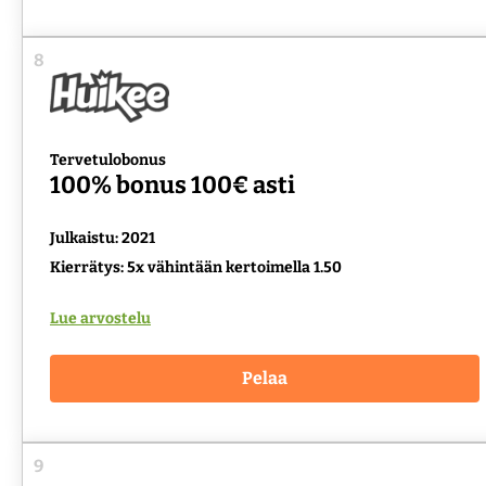
8
Tervetulobonus
100% bonus 100€ asti
Julkaistu: 2021
Kierrätys: 5x vähintään kertoimella 1.50
Lue arvostelu
Pelaa
9