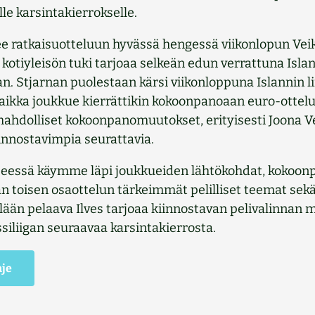
le karsintakierrokselle.
tee ratkaisuotteluun hyvässä hengessä viikonlopun Vei
a kotiyleisön tuki tarjoaa selkeän edun verrattuna Isl
n. Stjarnan puolestaan kärsi viikonloppuna Islannin l
vaikka joukkue kierrättikin kokoonpanoaan euro-ottelua
mahdolliset kokoonpanomuutokset, erityisesti Joona Ve
iinnostavimpia seurattavia.
hjeessä käymme läpi joukkueiden lähtökohdat, kokoonp
an toisen osaottelun tärkeimmät pelilliset teemat se
lään pelaava Ilves tarjoaa kiinnostavan pelivalinnan m
siliigan seuraavaa karsintakierrosta.
hje