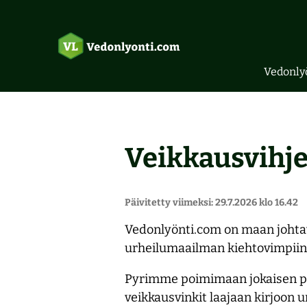
Vedonly
Veikkausvihje
Päivitetty viimeksi: 29.7.2026 klo 16.42
Vedonlyönti.com on maan johtav
urheilumaailman kiehtovimpiin
Pyrimme poimimaan jokaisen päi
veikkausvinkit laajaan kirjoon 