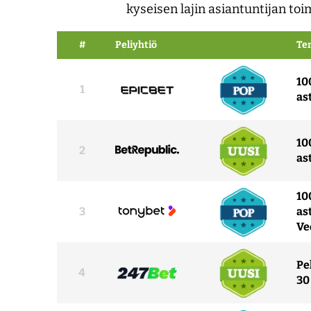
kyseisen lajin asiantuntijan to
#
Peliyhtiö
Te
10
1
ast
10
2
ast
10
3
as
Ve
Pe
4
30