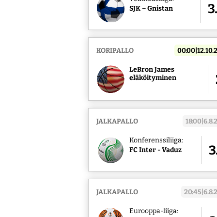
3
SJK – Gnistan
KORIPALLO
00:00|12.10.
LeBron James
eläköityminen
JALKAPALLO
18:00|6.8
Konferenssiliiga:
3
FC Inter - Vaduz
JALKAPALLO
20:45|6.8.
Eurooppa-liiga: