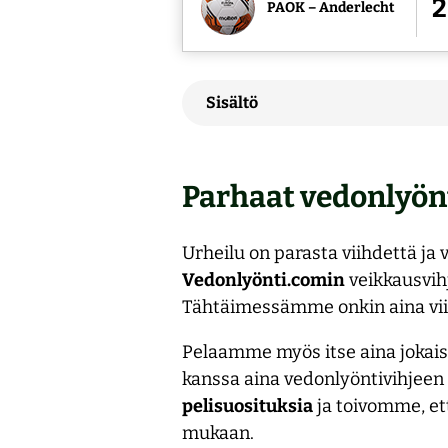
2
PAOK – Anderlecht
Sisältö
Parhaat vedonlyönt
Urheilu on parasta viihdettä ja
Vedonlyönti.comin
veikkausvihj
Tähtäimessämme onkin aina viih
Pelaamme myös itse aina jokai
kanssa aina vedonlyöntivihjeen
pelisuosituksia
ja toivomme, et
mukaan.