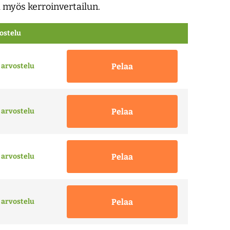
a myös kerroinvertailun.
ostelu
Pelaa
 arvostelu
Pelaa
 arvostelu
Pelaa
 arvostelu
Pelaa
 arvostelu