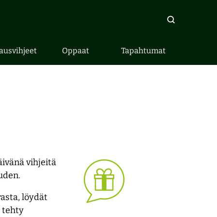
H
a
e
ausvihjeet
Oppaat
Tapahtumat
s
i
v
u
s
t
o
l
t
a
ivänä vihjeitä
uden.
asta, löydät
 tehty