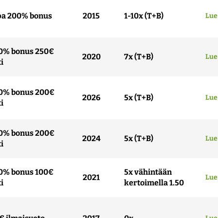
pa 200% bonus
2015
1-10x (T+B)
Lue
0% bonus 250€
2020
7x (T+B)
Lue
i
0% bonus 200€
2026
5x (T+B)
Lue
i
0% bonus 200€
2024
5x (T+B)
Lue
i
0% bonus 100€
5x vähintään
2021
Lue
i
kertoimella 1.50