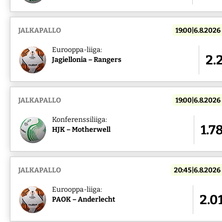
JALKAPALLO
19:00|6.8.2026
Eurooppa-liiga:
2.
Jagiellonia – Rangers
JALKAPALLO
19:00|6.8.2026
Konferenssiliiga:
1.7
HJK – Motherwell
JALKAPALLO
20:45|6.8.2026
Eurooppa-liiga:
2.0
PAOK – Anderlecht