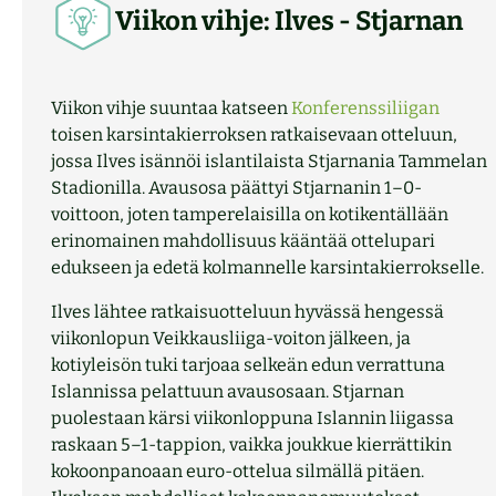
Viikon vihje: Ilves - Stjarnan
Viikon vihje suuntaa katseen
Konferenssiliigan
toisen karsintakierroksen ratkaisevaan otteluun,
jossa Ilves isännöi islantilaista Stjarnania Tammelan
Stadionilla. Avausosa päättyi Stjarnanin 1–0-
voittoon, joten tamperelaisilla on kotikentällään
erinomainen mahdollisuus kääntää ottelupari
edukseen ja edetä kolmannelle karsintakierrokselle.
Ilves lähtee ratkaisuotteluun hyvässä hengessä
viikonlopun Veikkausliiga-voiton jälkeen, ja
kotiyleisön tuki tarjoaa selkeän edun verrattuna
Islannissa pelattuun avausosaan. Stjarnan
puolestaan kärsi viikonloppuna Islannin liigassa
raskaan 5–1-tappion, vaikka joukkue kierrättikin
kokoonpanoaan euro-ottelua silmällä pitäen.