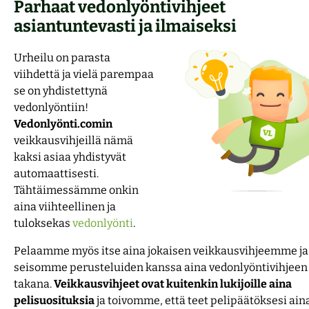
Parhaat vedonlyöntivihjeet
asiantuntevasti ja ilmaiseksi
Urheilu on parasta
viihdettä ja vielä parempaa
se on yhdistettynä
vedonlyöntiin!
Vedonlyönti.comin
veikkausvihjeillä nämä
kaksi asiaa yhdistyvät
automaattisesti.
Tähtäimessämme onkin
aina viihteellinen ja
tuloksekas
vedonlyönti
.
Pelaamme myös itse aina jokaisen veikkausvihjeemme ja
seisomme perusteluiden kanssa aina vedonlyöntivihjeen
takana.
Veikkausvihjeet ovat kuitenkin lukijoille aina
pelisuosituksia
ja toivomme, että teet pelipäätöksesi ain