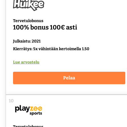
Tervetulobonus
100% bonus 100€ asti
Julkaistu: 2021
Kierrätys: 5x vähintään kertoimella 1.50
Lue arvostelu
Pelaa
10
Tervetulobonus