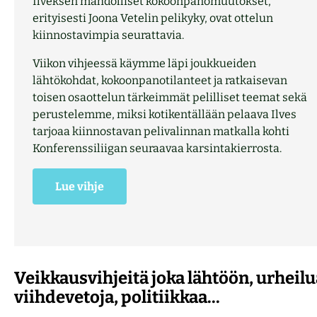
Ilveksen mahdolliset kokoonpanomuutokset,
erityisesti Joona Vetelin pelikyky, ovat ottelun
kiinnostavimpia seurattavia.
Viikon vihjeessä käymme läpi joukkueiden
lähtökohdat, kokoonpanotilanteet ja ratkaisevan
toisen osaottelun tärkeimmät pelilliset teemat sekä
perustelemme, miksi kotikentällään pelaava Ilves
tarjoaa kiinnostavan pelivalinnan matkalla kohti
Konferenssiliigan seuraavaa karsintakierrosta.
Lue vihje
Veikkausvihjeitä joka lähtöön, urheilu
viihdevetoja, politiikkaa...