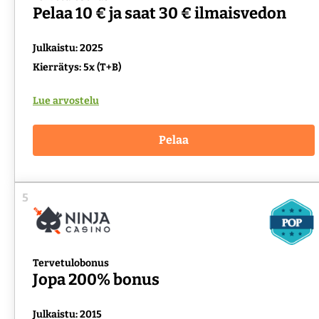
Pelaa 10 € ja saat 30 € ilmaisvedon
Julkaistu: 2025
Kierrätys: 5x (T+B)
Lue arvostelu
Pelaa
5
Tervetulobonus
Jopa 200% bonus
Julkaistu: 2015