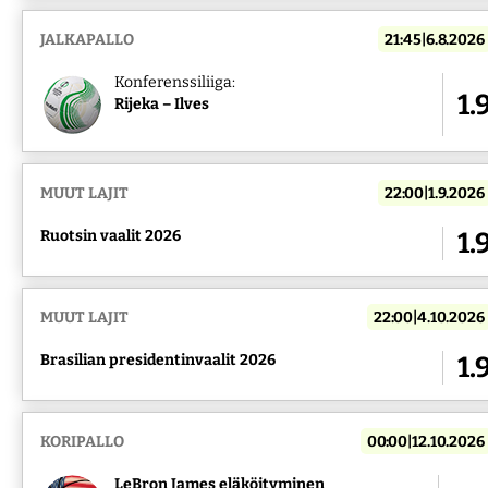
JALKAPALLO
21:45|6.8.2026
Konferenssiliiga:
1.
Rijeka – Ilves
MUUT LAJIT
22:00|1.9.2026
Ruotsin vaalit 2026
1.
MUUT LAJIT
22:00|4.10.2026
Brasilian presidentinvaalit 2026
1.
KORIPALLO
00:00|12.10.2026
LeBron James eläköityminen