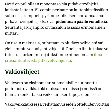
Netti on pullollaan monentasoisia pitkävetovihjeitä
laidasta laitaan. VL.comin periaate on kuitenkin tässäkin
suhteessa simppeli: pyrimme julkaisemaan ainoastaan
pitkävetovihjeitä, jotka ovat
pidemmän päälle voitollisia
.
Seuranta ja kirjanpito on tässäkin asiassa erinomainen
mittari.
On usein makuasia, puhutaanko pitkävetovihjeistä vai
yleisemmin vedonlyöntivihjeistä. Oheisen linkin takaa vo
tutustua tarkemmin ajatuksiimme nimenomaan
ilmaisis
ja asiantuntevista pitkävetovihjeistä
.
Vakiovihjeet
Vakioveto on yksinomaan suomalaisille suunnattu
pelimuoto, vaikka toki muissakin maissa ja netissä on
hieman senkaltaisia veikkaamisen tapoja olemassa.
Vakioveikkauksessa veikataan useiden otteluiden voittaj