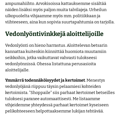
ampumahiihto. Arvokisoissa kattauksemme sisältää
näiden lisäksi myös paljon muita talvilajeja. Urheilun
ulkopuolelta vihjaamme myös mm. politiikkaan ja
viihteeseen, aina kun sopivia suurtapahtumia on tarjolla.
Vedonlyöntivinkkejä aloittelijoille
Vedonlyönti on hieno harrastus. Aloittelevan betsarin
kannattaa kuitenkin kiinnittää huomiota muutamiin
seikkoihin, jotka vaikuttavat vahvasti tulokseesi
vedonlyönnissä. Ohessa listattuna perusasioita
aloittelijalle.
Ymmärrä todennäköisyydet ja kertoimet
. Menestys
vedonlyöjänä riippuu täysin pelaamiesi kohteiden
kertoimista. "Shoppaile" siis parhaat kertoimet betseillesi
tuloksesi paranee automaattisesti. Me listaamme
vihjeidemme yhteydessä parhaat kertoimet kyseiseen
pelikohteeseen helpottaaksemme lukijan tehtävää.