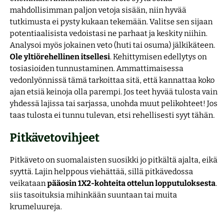
mahdollisimman paljon vetoja sisään, niin hyvää
tutkimusta ei pysty kukaan tekemään. Valitse sen sijaan
potentiaalisista vedoistasi ne parhaat ja keskity niihin.
Analysoi myös jokainen veto (huti tai osuma) jälkikäteen.
Ole yltiörehellinen itsellesi
. Kehittymisen edellytys on
tosiasioiden tunnustaminen. Ammattimaisessa
vedonlyönnissä tämä tarkoittaa sitä, että kannattaa koko
ajan etsiä keinoja olla parempi. Jos teet hyvää tulosta vain
yhdessä lajissa tai sarjassa, unohda muut pelikohteet! Jos
taas tulosta ei tunnu tulevan, etsi rehellisesti syyt tähän.
Pitkävetovihjeet
Pitkäveto on suomalaisten suosikki jo pitkältä ajalta, eikä
syyttä. Lajin helppous viehättää, sillä pitkävedossa
veikataan
pääosin 1X2-kohteita ottelun lopputuloksesta
siis tasoituksia mihinkään suuntaan tai muita
krumeluureja.