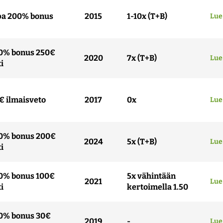
pa 200% bonus
2015
1-10x (T+B)
Lue
0% bonus 250€
2020
7x (T+B)
Lue
i
€ ilmaisveto
2017
0x
Lue
0% bonus 200€
2024
5x (T+B)
Lue
i
0% bonus 100€
5x vähintään
2021
Lue
i
kertoimella 1.50
0% bonus 30€
2019
-
Lue