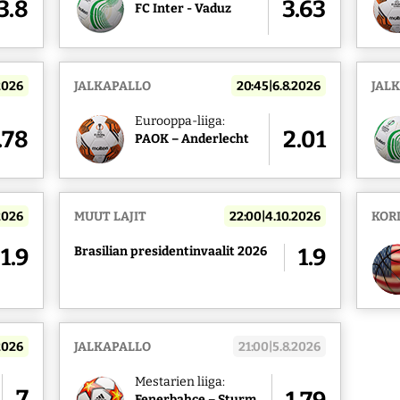
3.8
3.63
FC Inter - Vaduz
JALKAPALLO
JAL
.2026
20:45|6.8.2026
Eurooppa-liiga:
.78
2.01
PAOK – Anderlecht
MUUT LAJIT
KOR
.2026
22:00|4.10.2026
1.9
Brasilian presidentinvaalit 2026
1.9
JALKAPALLO
.2026
21:00|5.8.2026
Mestarien liiga:
7
Fenerbahçe – Sturm