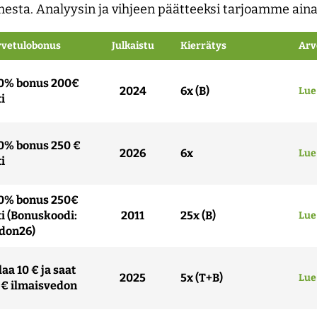
imesta. Analyysin ja vihjeen päätteeksi tarjoamme ain
rvetulobonus
Julkaistu
Kierrätys
Arv
0% bonus 200€
2024
6x (B)
Lue
i
0% bonus 250 €
2026
6x
Lue
i
0% bonus 250€
ti (Bonuskoodi:
2011
25x (B)
Lue
don26)
laa 10 € ja saat
2025
5x (T+B)
Lue
 € ilmaisvedon