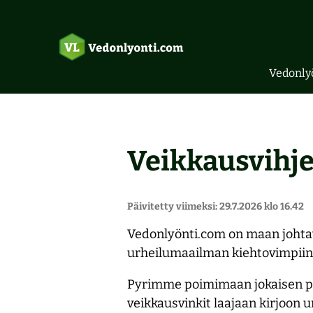
Vedonly
Veikkausvihje
Päivitetty viimeksi: 29.7.2026 klo 16.42
Vedonlyönti.com on maan johtav
urheilumaailman kiehtovimpiin
Pyrimme poimimaan jokaisen päi
veikkausvinkit laajaan kirjoon 