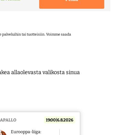
alveluihin tai tuotteisiin. Voimme saada
kea allaolevasta valikosta sinua
KAPALLO
19:00|6.8.2026
Eurooppa-liiga: