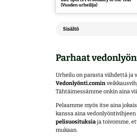
(Vuoden urheilija)
Sisältö
Parhaat vedonlyönt
Urheilu on parasta viihdettä ja
Vedonlyönti.comin
veikkausvihj
Tähtäimessämme onkin aina viih
Pelaamme myös itse aina jokai
kanssa aina vedonlyöntivihjeen
pelisuosituksia
ja toivomme, et
mukaan.