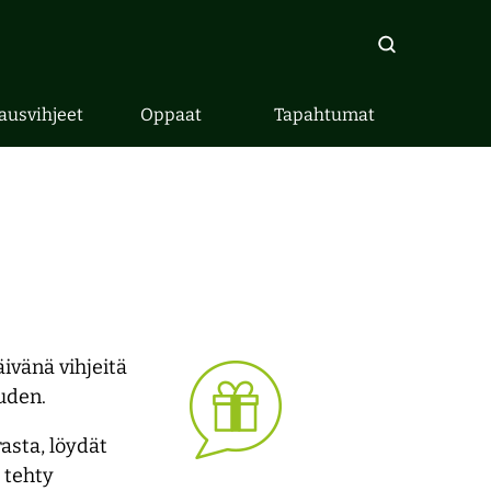
H
a
e
ausvihjeet
Oppaat
Tapahtumat
s
i
v
u
s
t
o
l
t
a
ivänä vihjeitä
uden.
asta, löydät
 tehty