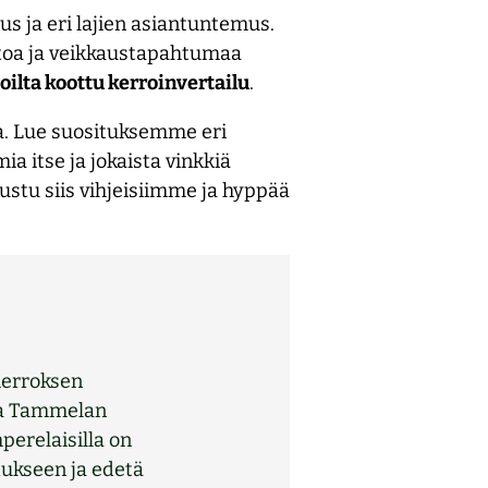
 ja eri lajien asiantuntemus.
ntoa ja veikkaustapahtumaa
ilta koottu kerroinvertailu
.
la. Lue suosituksemme eri
a itse ja jokaista vinkkiä
tustu siis vihjeisiimme ja hyppää
ierroksen
nia Tammelan
perelaisilla on
dukseen ja edetä