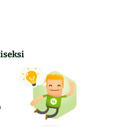
iseksi
a