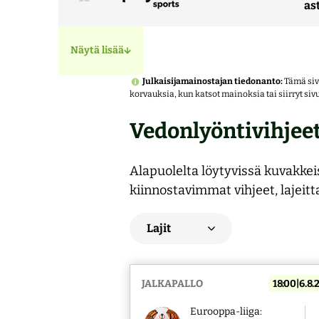
ast
Näytä lisää
Julkaisijamainostajan tiedonanto:
Tämä siv
korvauksia, kun katsot mainoksia tai siirryt sivu
Vedonlyöntivihjee
Alapuolelta löytyvissä kuvakkei
kiinnostavimmat vihjeet, lajeitt
JALKAPALLO
18:00|6.8
Eurooppa-liiga: