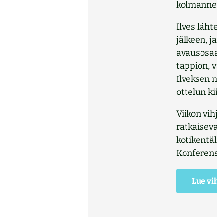
kolmannel
Ilves läh
jälkeen, j
avausosaa
tappion, 
Ilveksen 
ottelun k
Viikon vi
ratkaisev
kotikentäl
Konferens
Lue vi