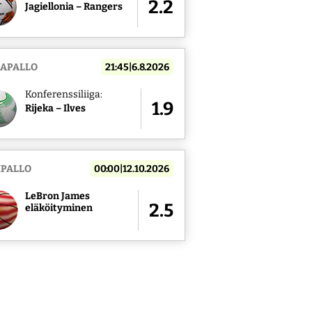
2.2
Jagiellonia – Rangers
KAPALLO
21:45|6.8.2026
Konferenssiliiga:
1.9
Rijeka – Ilves
IPALLO
00:00|12.10.2026
LeBron James
2.5
eläköityminen