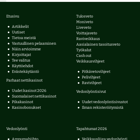
Etusivu
Tulosveto
Moniveto
Artikkelit
Liveveto
Uutiset
Voittajaveto
Tietoa meistä
Raviveikkaus
Vastuullinen pelaaminen
Aasialainen tasoitusveto
Näin arvioimme
Työkalut
Kirjoittajat
Cash out
Tee valitus
Veikkausvihjeet
Käyttöehdot
Evästekäytäntö
Pitkävetovihjeet
Pelivihjeet
Parhaat nettikasinot
Ravivihjeet
Uudet kasinot 2026
Vedonlyöntisivut
Suomalaiset nettikasinot
Pikakasinot
Uudet vedonlyöntisivustot
Kasinobonukset
Ilman rekisteröitymistä
Vedonlyönti
Tapahtumat 2026
Ampumahiihto
Veikkausliiga vedonlyönti