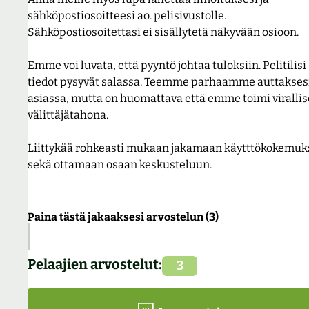
sähköpostiosoitteesi ao. pelisivustolle.
Sähköpostiosoitettasi ei sisällytetä näkyvään osioon.
Emme voi luvata, että pyyntö johtaa tuloksiin. Pelitilisi
tiedot pysyvät salassa. Teemme parhaamme auttakses
asiassa, mutta on huomattava että emme toimi viralli
välittäjätahona.
Liittykää rohkeasti mukaan jakamaan käytttökokemuk
sekä ottamaan osaan keskusteluun.
Paina tästä jakaaksesi arvostelun (3)
Pelaajien arvostelut:
3