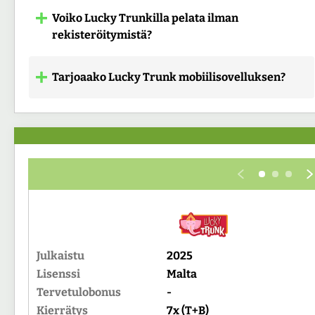
Joissain tapauksissa, kuten KYC-prosessin
Voiko Lucky Trunkilla pelata ilman
yhteydessä, käsittely voi kestää pidempään.
rekisteröitymistä?
Kyllä, Lucky Trunk toimii aluksi ilman
rekisteröitymistä, ja maksut tehdään
Tarjoaako Lucky Trunk mobiilisovelluksen?
verkkopankkitunnuksilla Zimplerin kautta.
Ei, Lucky Trunkilla ei ole erillistä
mobiilisovellusta, mutta sivusto on täysin
optimoitu mobiililaitteille ja toimii suoraan
selaimessa.
Julkaistu
2025
Lisenssi
Malta
Tervetulobonus
-
Kierrätys
7x (T+B)