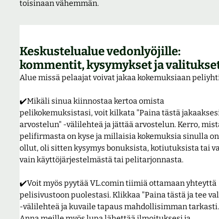
toisinaan vähemmän.
Keskustelualue vedonlyöjille:
kommentit, kysymykset ja valitukse
Alue missä pelaajat voivat jakaa kokemuksiaan peliyht
✔️Mikäli sinua kiinnostaa kertoa omista
pelikokemuksistasi, voit kilkata "Paina tästä jakaakses
arvostelun" -välilehteä ja jättää arvostelun. Kerro, mist
pelifirmasta on kyse ja millaisia kokemuksia sinulla on
ollut, oli sitten kysymys bonuksista, kotiutuksista tai v
vain käyttöjärjestelmästä tai pelitarjonnasta.
✔️Voit myös pyytää VL.comin tiimiä ottamaan yhteyttä
pelisivustoon puolestasi. Klikkaa "Paina tästä ja tee val
-välilehteä ja kuvaile tapaus mahdollisimman tarkasti.
Anna meille myös lupa lähettää ilmoituksesi ja