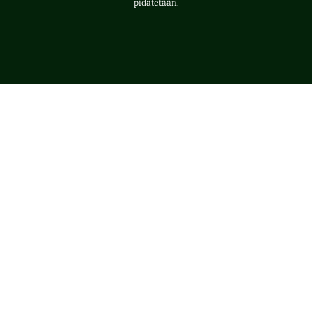
pidätetään.