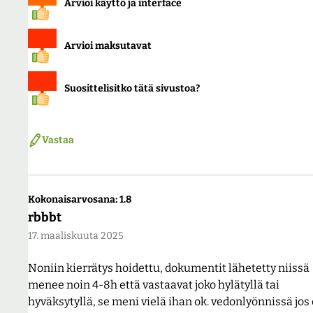
Arvioi käyttö ja interface
2
Arvioi maksutavat
1
Suosittelisitko tätä sivustoa?
1
Vastaa
Kokonaisarvosana: 1.8
rbbbt
17. maaliskuuta 2025
Noniin kierrätys hoidettu, dokumentit lähetetty niissä 
menee noin 4-8h että vastaavat joko hylätyllä tai 
hyväksytyllä, se meni vielä ihan ok. vedonlyönnissä jos o