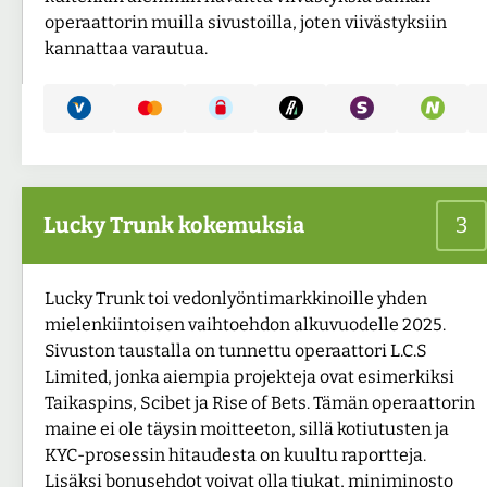
operaattorin muilla sivustoilla, joten viivästyksiin
kannattaa varautua.
Lucky Trunk kokemuksia
3
Lucky Trunk toi vedonlyöntimarkkinoille yhden
mielenkiintoisen vaihtoehdon alkuvuodelle 2025.
Sivuston taustalla on tunnettu operaattori L.C.S
Limited, jonka aiempia projekteja ovat esimerkiksi
Taikaspins, Scibet ja Rise of Bets. Tämän operaattorin
maine ei ole täysin moitteeton, sillä kotiutusten ja
KYC-prosessin hitaudesta on kuultu raportteja.
Lisäksi bonusehdot voivat olla tiukat, miniminosto