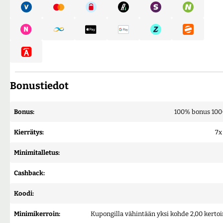
Bonustiedot
Bonus:
100% bonus 100€
Kierrätys:
7x
Minimitalletus:
Cashback:
Koodi:
Minimikerroin:
Kupongilla vähintään yksi kohde 2,00 kerto