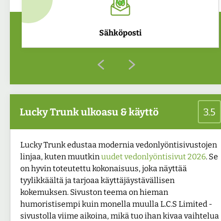
Sähköposti
Lucky Trunk ulkoasu & käyttö
3.5
Lucky Trunk edustaa modernia vedonlyöntisivustojen
linjaa, kuten muutkin
uudet vedonlyöntisivut 2026
. Se
on hyvin toteutettu kokonaisuus, joka näyttää
tyylikkäältä ja tarjoaa käyttäjäystävällisen
kokemuksen. Sivuston teema on hieman
humoristisempi kuin monella muulla L.C.S Limited -
sivustolla viime aikoina, mikä tuo ihan kivaa vaihtelua