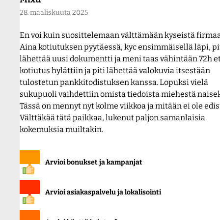
28. maaliskuuta 2025
En voi kuin suosittelemaan välttämään kyseistä firmaa.
Aina kotiutuksen pyytäessä, kyc ensimmäisellä läpi, pit
lähettää uusi dokumentti ja meni taas vähintään 72h et
kotiutus hylättiin ja piti lähettää valokuvia itsestään 
tulostetun pankkitodistuksen kanssa. Lopuksi vielä 
sukupuoli vaihdettiin omista tiedoista miehestä naiseks
Tässä on mennyt nyt kolme viikkoa ja mitään ei ole edist
Välttäkää tätä paikkaa, lukenut paljon samanlaisia 
kokemuksia muiltakin.
Arvioi bonukset ja kampanjat
3
Arvioi asiakaspalvelu ja lokalisointi
1