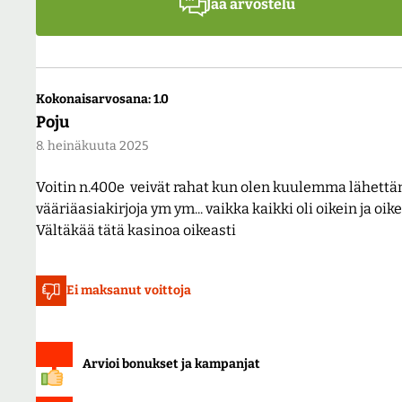
Jaa arvostelu
Kokonaisarvosana: 1.0
Poju
8. heinäkuuta 2025
Voitin n.400e  veivät rahat kun olen kuulemma lähettän
vääriäasiakirjoja ym ym... vaikka kaikki oli oikein ja oikei
Vältäkää tätä kasinoa oikeasti
Ei maksanut voittoja
Arvioi bonukset ja kampanjat
1