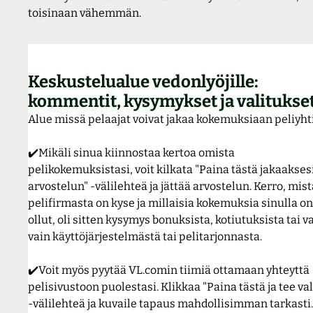
toisinaan vähemmän.
Keskustelualue vedonlyöjille:
kommentit, kysymykset ja valitukse
Alue missä pelaajat voivat jakaa kokemuksiaan peliyht
✔️Mikäli sinua kiinnostaa kertoa omista
pelikokemuksistasi, voit kilkata "Paina tästä jakaakses
arvostelun" -välilehteä ja jättää arvostelun. Kerro, mist
pelifirmasta on kyse ja millaisia kokemuksia sinulla on
ollut, oli sitten kysymys bonuksista, kotiutuksista tai v
vain käyttöjärjestelmästä tai pelitarjonnasta.
✔️Voit myös pyytää VL.comin tiimiä ottamaan yhteyttä
pelisivustoon puolestasi. Klikkaa "Paina tästä ja tee val
-välilehteä ja kuvaile tapaus mahdollisimman tarkasti.