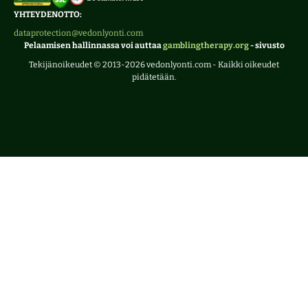
YHTEYDENOTTO:
dataprotection@vedonlyonti.com
Pelaamisen hallinnassa voi auttaa
gamblingtherapy.org
- sivusto
Tekijänoikeudet © 2013-2026 vedonlyonti.com - Kaikki oikeudet
pidätetään.