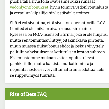
puolia tällä sivustolla ovat esimerkiksi runsaat
vedonlyöntibonukset
, hyvin toimiva vedonlyöntialusta
ja vertailun kilpailijoihin kestävät kertoimet.
Sitä ei voi sivuuttaa, että sivuston operaattorilla L.C.S
Limited ei ole mikään aivan ruusuisin maine.
Kyseessä on MGA-lisensoitu firma, joka ei ole huijaus,
mutta sen toimintaan liittyy joitakin ikäviä piirteitä,
muun muassa tiukat bonusehdot ja joskus viivyttely
pelitilin vahvistuksen ja kotiutuksen keston suhteen.
Kokemustemme mukaan voitot lopulta tulevat
pankkitilille, mutta kaikista mutkattominta ja
nopeinta nostoa ei voi välttämättä aina odottaa. Toki
se riippuu myös tuurista.
Rise of Bets FAQ