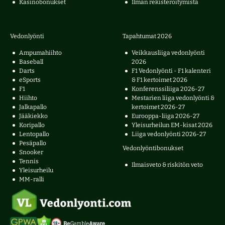
Kasinobonukset
Ilman rekisteröitymistä
Vedonlyönti
Tapahtumat 2026
Ampumahiihto
Veikkausliiga vedonlyönti
Baseball
2026
Darts
F1 Vedonlyönti - F1 kalenteri
eSports
& F1 kertoimet 2026
F1
Konferenssiliiga 2026-27
Hiihto
Mestarien liiga vedonlyönti &
Jalkapallo
kertoimet 2026-27
Jääkiekko
Eurooppa-liiga 2026-27
Koripallo
Yleisurheilun EM-kisat 2026
Lentopallo
Liiga vedonlyönti 2026-27
Pesäpallo
Vedonlyöntibonukset
Snooker
Tennis
Ilmaisveto & riskitön veto
Yleisurheilu
MM-ralli