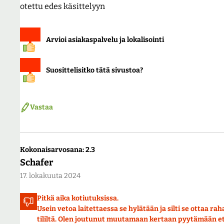
otettu edes käsittelyyn
Arvioi asiakaspalvelu ja lokalisointi
1
Suosittelisitko tätä sivustoa?
1
Vastaa
Kokonaisarvosana: 2.3
Schafer
17. lokakuuta 2024
Pitkä aika kotiutuksissa.

Usein vetoa laitettaessa se hylätään ja silti se ottaa raha
tililtä. Olen joutunut muutamaan kertaan pyytämään et