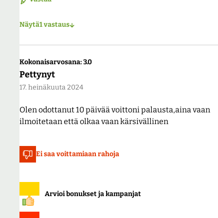
1 vastaus
Kokonaisarvosana: 3.0
Pettynyt
17. heinäkuuta 2024
Olen odottanut 10 päivää voittoni palausta,aina vaan 
ilmoitetaan että olkaa vaan kärsivällinen
Ei saa voittamiaan rahoja
Arvioi bonukset ja kampanjat
4