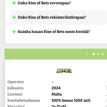
Onko Rise of Bets verovapaa?
Kyllä vain – Rise of Betsillä on MGA-lisenssi eli
voitoista ei tarvitse maksaa veroja!
Onko Rise of Bets rekisteröintivapaa?
Rise of Betsille pääset liittymään aluksi pelkillä
pankkitunnuksilla, mutta oikea Pay n Play-
Kuinka kauan Rise of Bets nosto kestää?
sivusto ei ole kyseessä.
Rise of Betsin käyttöehtojen mukaan
kotiutuspyynnöt käsitellään 72 tunnin kuluessa
siitä hetkestä lukien, kun nostopyyntö laitetaan
vireille.
Operator
-
Julkaistu
2024
Lisenssi
Malta
Ensi­talletus­bonus
100% bonus 100€ asti
Kierrätys
7x (T+B)