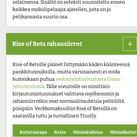
selaimessa. Sisältö on selvästi suunniteltu ennen
kaikkea mobiilipelaajia ajatellen, joita on jo
pelikansasta suurin osa.
Rise of Bets rahansiirrot
4
Rise of Betsille pääset liittymään käden käänteessä
pankkitunnuksilla, mutta varsinaisesti ei voida
kuitenkaan puhua
vedonlyöntisivustosta ilman
rekisteröintiä
. Tälle sivustolle on nimittäin
kirjautumistunnukset valittava myöhemmin ja
rahansiirrotkin ovat normaalivauhtisia pelitililtä
poispäin. Verkkomaksuihin Rise of Betsillä on
saatavilla tuttu ja turvallinen Trustly.
Kotiutustapa
Kesto
Minimitalletus
Minimikotiu