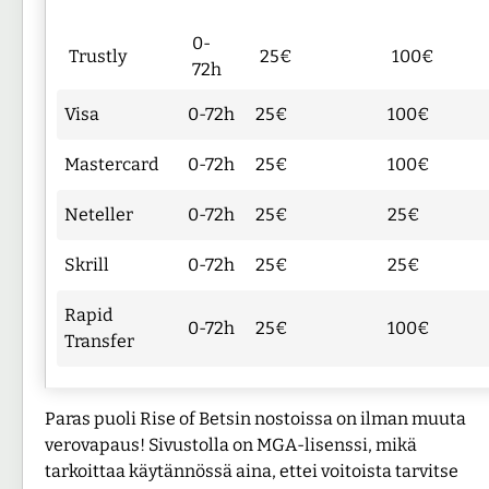
0-
Trustly
25€
100€
72h
Visa
0-72h
25€
100€
Mastercard
0-72h
25€
100€
Neteller
0-72h
25€
25€
Skrill
0-72h
25€
25€
Rapid
0-72h
25€
100€
Transfer
Paras puoli Rise of Betsin nostoissa on ilman muuta
verovapaus! Sivustolla on MGA-lisenssi, mikä
tarkoittaa käytännössä aina, ettei voitoista tarvitse