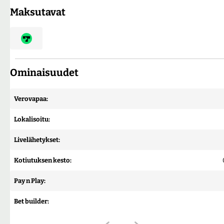
Maksutavat
Ominaisuudet
Verovapaa:
Lokalisoitu:
Livelähetykset:
Kotiutuksen kesto:
Pay n Play:
Bet builder: