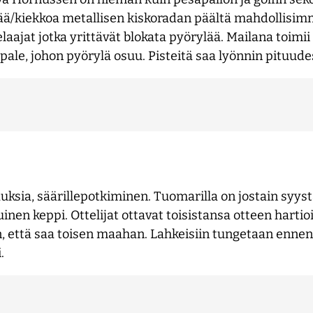
ä/kiekkoa metallisen kiskoradan päältä mahdollisimman
ajat jotka yrittävät blokata pyörylää. Mailana toimii 
ale, johon pyörylä osuu. Pisteitä saa lyönnin pituudes
auksia, säärillepotkiminen. Tuomarilla on jostain syys
nen keppi. Ottelijat ottavat toisistansa otteen hartiois
in, että saa toisen maahan. Lahkeisiin tungetaan enn
.