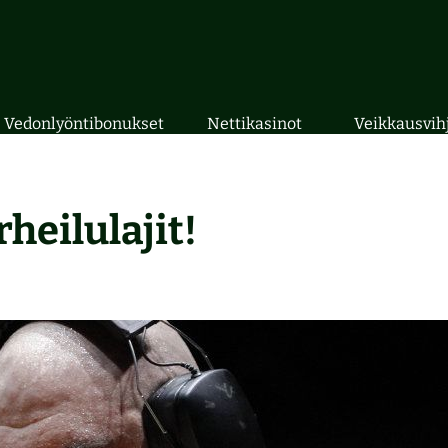
Vedonlyöntibonukset
Nettikasinot
Veikkausvih
eilulajit!