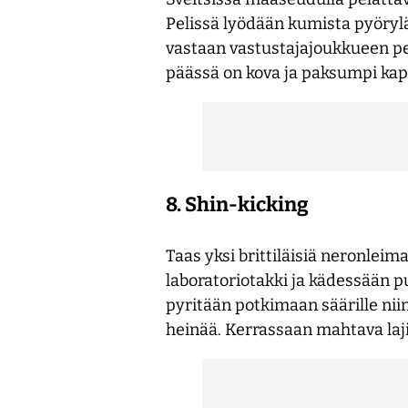
Pelissä lyödään kumista pyörylä
vastaan vastustajajoukkueen pela
päässä on kova ja paksumpi kapp
8. Shin-kicking
Taas yksi brittiläisiä neronleim
laboratoriotakki ja kädessään pui
pyritään potkimaan säärille ni
heinää. Kerrassaan mahtava laji