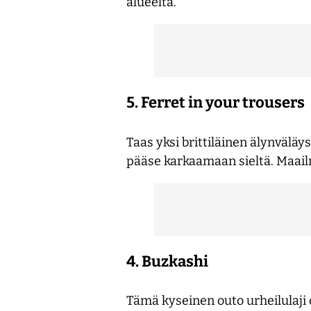
alueelta.
5. Ferret in your trousers
Taas yksi brittiläinen älynväläy
pääse karkaamaan sieltä. Maailma
4. Buzkashi
Tämä kyseinen outo urheilulaji 