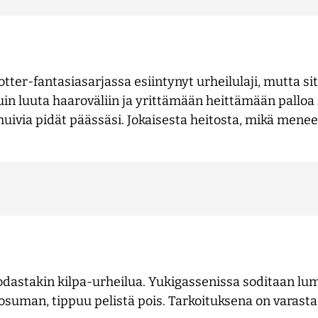
tter-fantasiasarjassa esiintynyt urheilulaji, mutta sit
in luuta haaroväliin ja yrittämään heittämään palloa 
huivia pidät päässäsi. Jokaisesta heitosta, mikä menee
odastakin kilpa-urheilua. Yukigassenissa soditaan lum
 osuman, tippuu pelistä pois. Tarkoituksena on varast