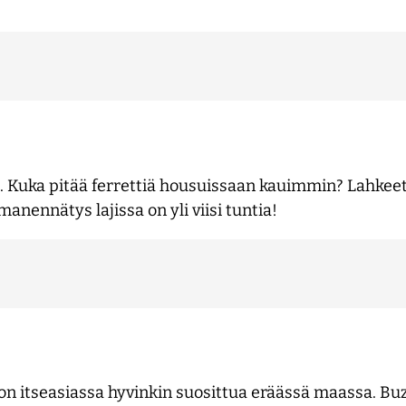
s. Kuka pitää ferrettiä housuissaan kauimmin? Lahkeet s
nennätys lajissa on yli viisi tuntia!
on itseasiassa hyvinkin suosittua eräässä maassa. Bu