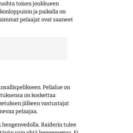
a vuohta toisen joukkueen
konloppuisin ja paikalla on
rhaimmat pelaajat ovat saaneet
nsallispelikseen. Pelialue on
oituksensa on koskettaa
ketuksen jälkeen vastustajat
enevaa pelaajaa.
ä hengenvedolla. Raiderin tulee
tävän vain yhtä hengenvetoa. Ei