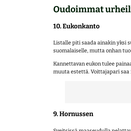
Oudoimmat urheilu
10. Eukonkanto
Listalle piti saada ainakin yks
suomalaiselle, mutta onhan tuo 
Kannettavan eukon tulee painaa 
muuta estettä. Voittajapari saa 
9. Hornussen
Sveitsissä maaseudulla pelattav