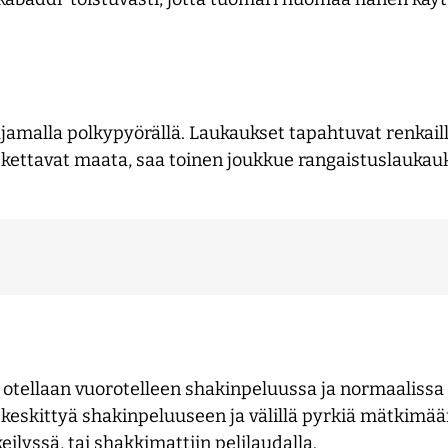
jamalla polkypyörällä. Laukaukset tapahtuvat renkaill
oskettavat maata, saa toinen joukkue rangaistuslaukauk
ä otellaan vuorotelleen shakinpeluussa ja normaalissa 
 keskittyä shakinpeluuseen ja välillä pyrkiä mätkimää
ilyssä, tai shakkimattiin pelilaudalla.