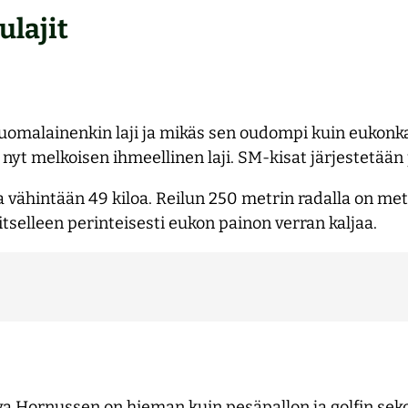
lajit
i suomalainenkin laji ja mikäs sen oudompi kuin eukonk
nyt melkoisen ihmeellinen laji. SM-kisat järjestetään 
vähintään 49 kiloa. Reilun 250 metrin radalla on met
itselleen perinteisesti eukon painon verran kaljaa.
a Hornussen on hieman kuin pesäpallon ja golfin seko