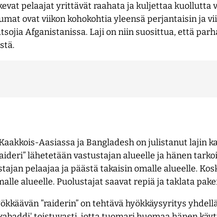
ulkevat pelaajat yrittävät raahata ja kuljettaa kuollutt
umat ovat viikon kohokohtia yleensä perjantaisin ja vii
tsojia Afganistanissa. Laji on niin suosittua, että pa
stä.
Kaakkois-Aasiassa ja Bangladesh on julistanut lajin ka
aideri” lähetetään vastustajan alueelle ja hänen tark
jan pelaajaa ja päästä takaisin omalle alueelle. Kos
alle alueelle. Puolustajat saavat repiä ja taklata pak
hyökkäävän ”raiderin” on tehtävä hyökkäysyritys yhdell
abaddi' toistuvasti, jotta tuomari huomaa hänen käyt