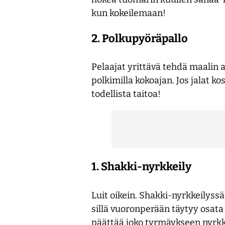
kun kokeilemaan!
2. Polkupyöräpallo
Pelaajat yrittävä tehdä maalin a
polkimilla kokoajan. Jos jalat k
todellista taitoa!
1. Shakki-nyrkkeily
Luit oikein. Shakki-nyrkkeilyss
sillä vuoronperään täytyy osata
päättää joko tyrmäykseen nyrkke