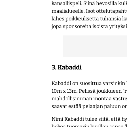
kansallispeli. Siinä hevosilla k
maalialueelle. Isot ottelutapaht
lähes poikkeuksetta tuhansia ka
jopa sponsoreita isoista yrityksi
3. Kabaddi
Kabaddi on suosittua varsinkin 
10m x 13m. Pelissä joukkueen ”r
mahdollisimman montaa vastusta
saavat estää pelaajan paluun om
Nimi Kabaddi tulee siitä, että 
hokea tuomarin kuullen sanaa 'k