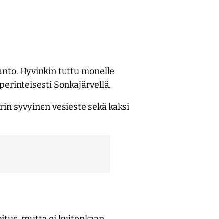
anto. Hyvinkin tuttu monelle
perinteisesti Sonkajärvellä.
rin syvyinen vesieste sekä kaksi
itus, mutta ei kuitenkaan.