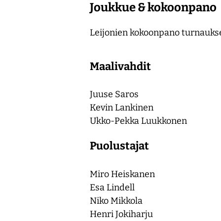
Joukkue & kokoonpano
Leijonien kokoonpano turnauks
Maalivahdit
Juuse Saros
Kevin Lankinen
Ukko-Pekka Luukkonen
Puolustajat
Miro Heiskanen
Esa Lindell
Niko Mikkola
Henri Jokiharju