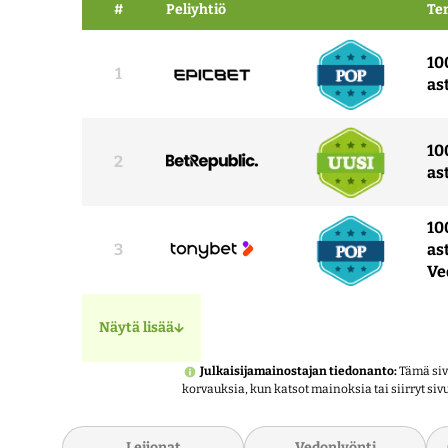
#
Peliyhtiö
Te
10
1
ast
10
2
ast
10
3
as
Ve
Näytä lisää
Julkaisijamainostajan tiedonanto:
Tämä siv
korvauksia, kun katsot mainoksia tai siirryt sivu
Leijonat
Vedonlyönti