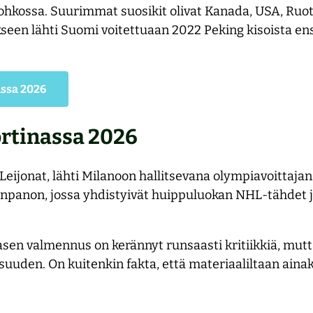
hkossa. Suurimmat suosikit olivat Kanada, USA, Ruots
seen lähti Suomi voitettuaan 2022 Peking kisoista 
issa 2026
ortinassa 2026
ijonat, lähti Milanoon hallitsevana olympiavoittajan
panon, jossa yhdistyivät huippuluokan NHL-tähdet j
sen valmennus on kerännyt runsaasti kritiikkiä, mutt
uuden. On kuitenkin fakta, että materiaaliltaan aina