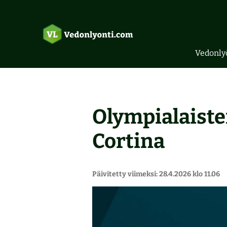
Vedonly
Olympialaiste
Cortina
Päivitetty viimeksi: 28.4.2026 klo 11.06