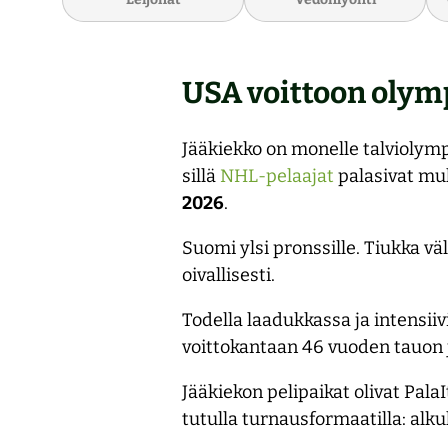
USA voittoon olymp
Jääkiekko on monelle talviolympi
sillä
NHL-pelaajat
palasivat mu
2026
.
Suomi ylsi pronssille. Tiukka vä
oivallisesti.
Todella laadukkassa ja intensiiv
voittokantaan 46 vuoden tauon 
Jääkiekon pelipaikat olivat Pala
tutulla turnausformaatilla: alkulo