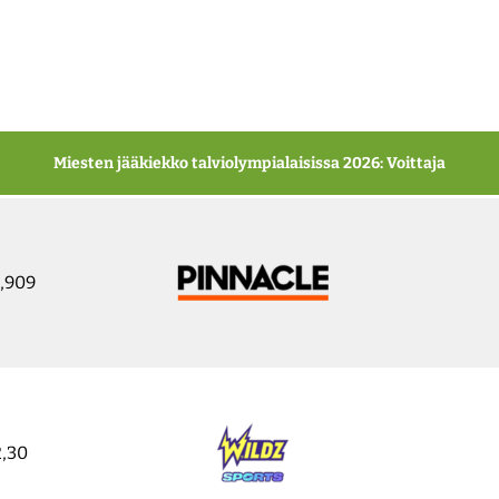
Miesten jääkiekko talviolympialaisissa 2026: Voittaja
1,909
2,30