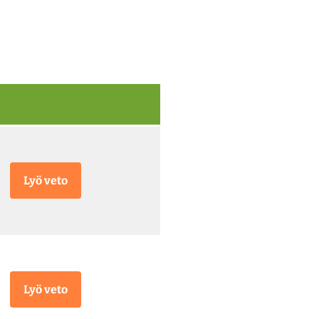
Lyö veto
Lyö veto