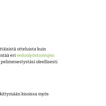
täisistä otteluista kuin
yntää eri
vedonlyöntisivujen
elimenestystäsi oleellisesti.
skittymään kisoissa myös