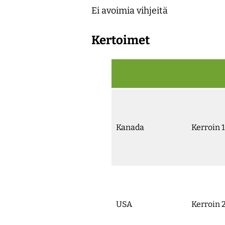
Ei avoimia vihjeitä
Kertoimet
Kanada
Kerroin 
USA
Kerroin 