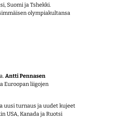
i, Suomi ja Tshekki.
ensimmäisen olympiakultansa
a.
Antti Pennasen
a Euroopan liigojen
a uusi turnaus ja uudet kujeet
kin USA, Kanada ja Ruotsi