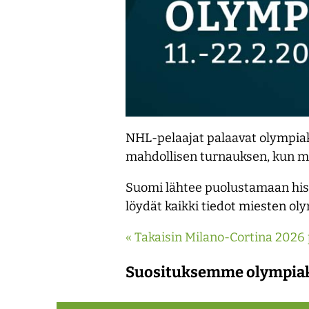
NHL-pelaajat palaavat olympiak
mahdollisen turnauksen, kun m
Suomi lähtee puolustamaan hist
löydät kaikki tiedot miesten oly
« Takaisin Milano-Cortina 2026 
Suosituksemme olympiak