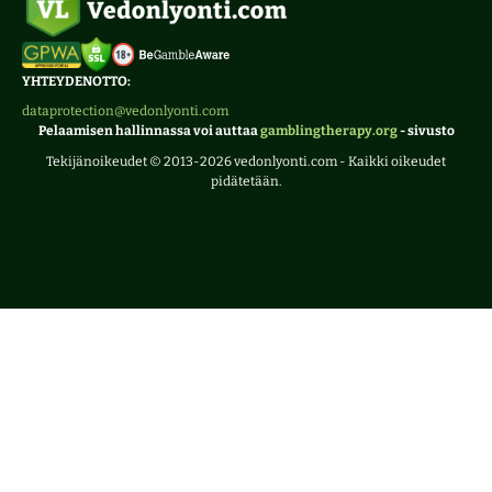
YHTEYDENOTTO:
dataprotection@vedonlyonti.com
Pelaamisen hallinnassa voi auttaa
gamblingtherapy.org
- sivusto
Tekijänoikeudet © 2013-2026 vedonlyonti.com - Kaikki oikeudet
pidätetään.