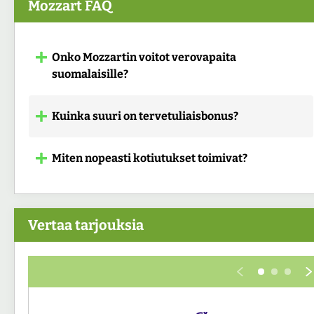
Mozzart FAQ
Onko Mozzartin voitot verovapaita
suomalaisille?
Kyllä, Maltan pelilisenssi takaa suomalaisille
pelaajille verovapaat voitot
Kuinka suuri on tervetuliaisbonus?
100 % bonus aina 100 € asti vedonlyönnissä.
Kierrätysvaatimus on 4x (B), mikä on
Miten nopeasti kotiutukset toimivat?
poikkeuksellisen hyvä. Lisäksi tarjolla on
Skrillillä ja Netellerillä voit saada rahat jopa
samalla bonuskoodilla bonus kasinolle
samana päivänä. Korttikotiutukset kestävät
bonusrahan ja ilmaiskierrosten muodossa.
yleensä 2–5 arkipäivää.
Vertaa tarjouksia