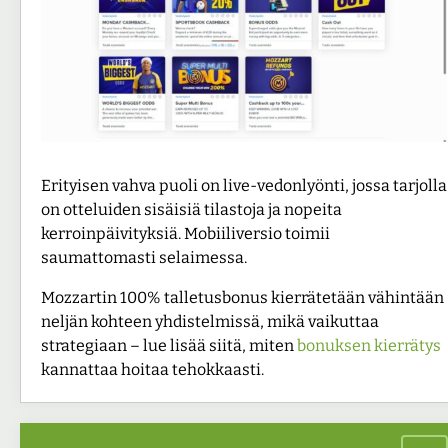
Erityisen vahva puoli on live-vedonlyönti, jossa tarjolla
on otteluiden sisäisiä tilastoja ja nopeita
kerroinpäivityksiä. Mobiiliversio toimii
saumattomasti selaimessa.
Mozzartin 100% talletusbonus kierrätetään vähintään
neljän kohteen yhdistelmissä, mikä vaikuttaa
strategiaan – lue lisää siitä, miten
bonuksen kierrätys
kannattaa hoitaa tehokkaasti.