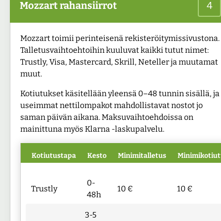
Mozzart rahansiirrot
4
Mozzart toimii perinteisenä rekisteröitymissivustona.
Talletusvaihtoehtoihin kuuluvat kaikki tutut nimet:
Trustly, Visa, Mastercard, Skrill, Neteller ja muutamat
muut.
Kotiutukset käsitellään yleensä 0–48 tunnin sisällä, ja
useimmat nettilompakot mahdollistavat nostot jo
saman päivän aikana. Maksuvaihtoehdoissa on
mainittuna myös Klarna -laskupalvelu.
Kotiutus­tapa
Kesto
Minimi­­talletus
Minimi­­kotiu
0-
Trustly
10 €
10 €
48h
3-5