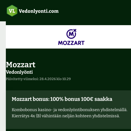
Uudet vedonlyöntisivustot 2026
Mozzart
Ilmaisvedot
Vedonlyönti ilman rekisteröitymistä
Vedonlyönti
Päivitetty viimeksi: 28.4.2026 klo 10.29
Suomalaiset kasinot
Tarjoukset
Top 5 vedonlyöntisivut
Pitkävetovihjeet
Verovapaat kasinot
Mozzart bonus: 100% bonus 100€ saakka
Kombobonus kasino- ja vedonlyöntibonuksen yhdistelmällä.
Aloittelijoiden opas
Pelivihjeet
Pikakasinot
Kierrätys 4x (B) vähintään neljän kohteen yhdistelmissä.
Rallin vedonlyönti
Maksutavat
Ravivihjeet
Kasinobonukset