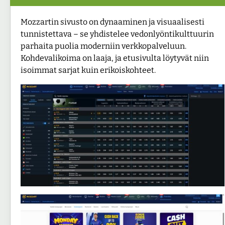
Mozzartin sivusto on dynaaminen ja visuaalisesti
tunnistettava – se yhdistelee vedonlyöntikulttuurin
parhaita puolia moderniin verkkopalveluun.
Kohdevalikoima on laaja, ja etusivulta löytyvät niin
isoimmat sarjat kuin erikoiskohteet.