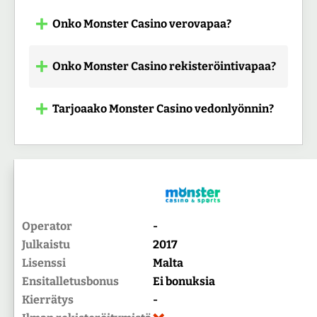
Onko Monster Casino verovapaa?
Monster Casino on verovapaa
vedonlyöntisivu, kiitos Maltan
Onko Monster Casino rekisteröintivapaa?
pelilisenssin.
Voit pelata Monster Casinolla myös ilman
rekisteröintiä. Palveluntarjoajana
Tarjoaako Monster Casino vedonlyönnin?
pankkisiirtoihin ja -tunnistautumiseen on
Kyllä! Monster Casinolla on nimestään
Trustly.
huolimatta myös vedonlyöntituote.
Operator
-
Julkaistu
2017
Lisenssi
Malta
Ensi­talletus­bonus
Ei bonuksia
Kierrätys
-