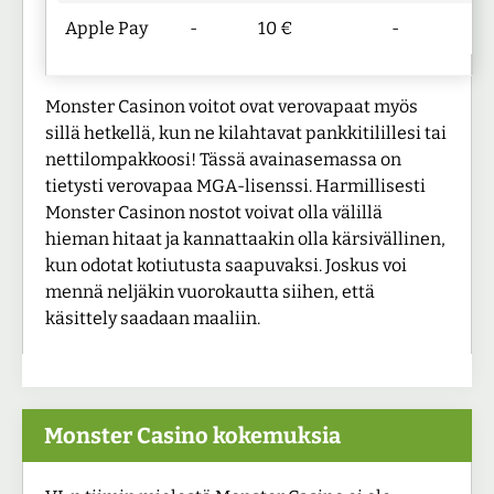
Apple Pay
-
10 €
-
Monster Casinon voitot ovat verovapaat myös
sillä hetkellä, kun ne kilahtavat pankkitilillesi tai
nettilompakkoosi! Tässä avainasemassa on
tietysti verovapaa MGA-lisenssi. Harmillisesti
Monster Casinon nostot voivat olla välillä
hieman hitaat ja kannattaakin olla kärsivällinen,
kun odotat kotiutusta saapuvaksi. Joskus voi
mennä neljäkin vuorokautta siihen, että
käsittely saadaan maaliin.
Monster Casino kokemuksia