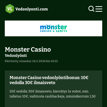
Uudet vedonlyöntisivustot 2026
Monster Casino
Ilmaisvedot
Vedonlyönti ilman rekisteröitymistä
Vedonlyönti
Päivitetty viimeksi: 26.5.2026 klo 14.52
Suomalaiset kasinot
Tarjoukset
Top 5 vedonlyöntisivut
Monster Casino vedonlyöntibonus: 10€
Pitkävetovihjeet
Verovapaat kasinot
vedolla 30€ ilmaisveto
Aloittelijoiden opas
10€ vedolla 30€ ilmaisveto, kierrätys 1x voitot, min.
Pelivihjeet
Pikakasinot
talletus 10€, vaihtuvia cashbackeja, minimikerroin 1,50
Rallin vedonlyönti
Maksutavat
Ravivihjeet
Kasinobonukset