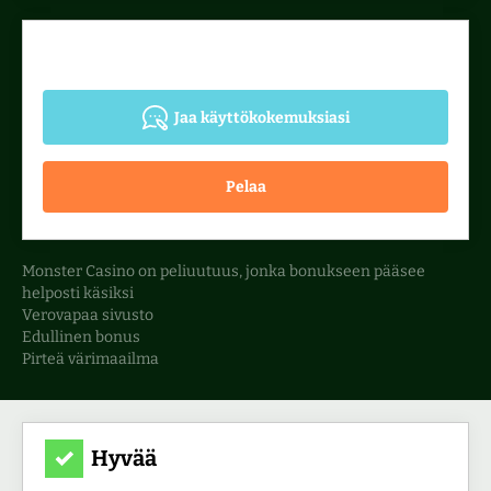
F1 vedonlyönti
Lisenssit
Uudet kasinot 2026
Yleisurheilun EM-kisat 2026
Työkalut
Jaa käyttökokemuksiasi
Konferenssiliiga 2026-27
Pelaa
Monster Casino on peliuutuus, jonka bonukseen pääsee
helposti käsiksi
Verovapaa sivusto
Edullinen bonus
Pirteä värimaailma
Hyvää