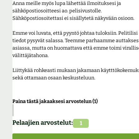
Anna meille myös lupa lähettää ilmoituksesi ja
sähköpostiosoitteesi ao. pelisivustolle.
Sähköpostiosoitettasi ei sisällytetä näkyvään osioon.
Emme voi luvata, että pyyntö johtaa tuloksiin. Pelitilisi
tiedot pysyvät salassa. Teemme parhaamme auttakses
asiassa, mutta on huomattava että emme toimi viralli
välittäjätahona.
Liittykää rohkeasti mukaan jakamaan käytttökokemuk
sekä ottamaan osaan keskusteluun.
Paina tästä jakaaksesi arvostelun (1)
Pelaajien arvostelut:
1