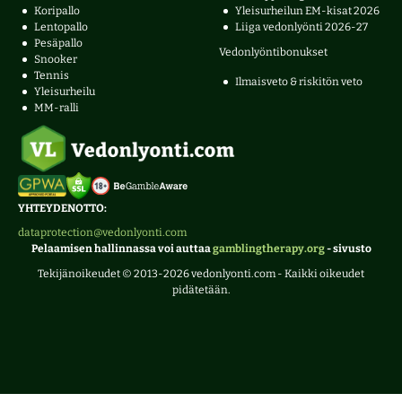
Koripallo
Yleisurheilun EM-kisat 2026
Lentopallo
Liiga vedonlyönti 2026-27
Pesäpallo
Vedonlyöntibonukset
Snooker
Tennis
Ilmaisveto & riskitön veto
Yleisurheilu
MM-ralli
YHTEYDENOTTO:
dataprotection@vedonlyonti.com
Pelaamisen hallinnassa voi auttaa
gamblingtherapy.org
- sivusto
Tekijänoikeudet © 2013-2026 vedonlyonti.com - Kaikki oikeudet
pidätetään.