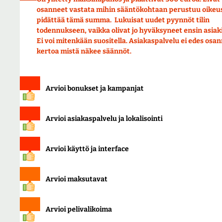
osanneet vastata mihin sääntökohtaan perustuu oikeus
pidättää tämä summa.  Lukuisat uudet pyynnöt tilin 
todennukseen, vaikka olivat jo hyväksyneet ensin asiakir
Ei voi mitenkään suositella. Asiakaspalvelu ei edes osan
kertoa mistä näkee säännöt.
Arvioi bonukset ja kampanjat
1
Arvioi asiakaspalvelu ja lokalisointi
1
Arvioi käyttö ja interface
1
Arvioi maksutavat
2
Arvioi pelivalikoima