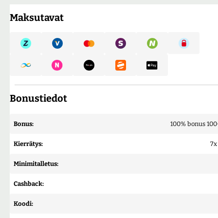
Maksutavat
Bonustiedot
Bonus:
100% bonus 100€
Kierrätys:
7x
Minimitalletus:
Cashback:
Koodi: