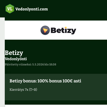
Uudet vedonlyöntisivustot 2026
Betizy
Ilmaisvedot
Vedonlyönti ilman rekisteröitymistä
Vedonlyönti
Päivitetty viimeksi: 5.5.2026 klo 18.08
Suomalaiset kasinot
Tarjoukset
Top 5 vedonlyöntisivut
Pitkävetovihjeet
Verovapaat kasinot
Betizy bonus: 100% bonus 100€ asti
Kierrätys 7x (T+B)
Aloittelijoiden opas
Pelivihjeet
Pikakasinot
Rallin vedonlyönti
Maksutavat
Ravivihjeet
Kasinobonukset