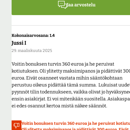
Jaa arvostelu
Kokonaisarvosana: 1.4
Jussi I
29. maaliskuuta 2025
Voitin bonuksen turvin 360 euroa ja he peruivat 
kotiutuksen. Oli ylitetty maksimipanos ja pidättivät 300
euroa. Eivät osanneet vastata mihin sääntökohtaan 
perustuu oikeus pidättää tämä summa.  Lukuisat uudet
pyynnöt tilin todennukseen, vaikka olivat jo hyväksynee
ensin asiakirjat. Ei voi mitenkään suositella. Asiakaspa
ei edes osannut kertoa mistä näkee säännöt.
Voitin bonuksen turvin 360 euroa ja he peruivat kotiutu
Oli ylitetty maksimipanos ja pidättivät 300 euroa. Eivät 