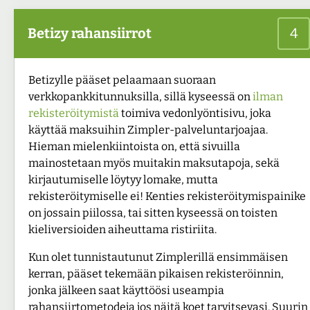
Betizy rahansiirrot
4
Betizylle pääset pelaamaan suoraan
verkkopankkitunnuksilla, sillä kyseessä on
ilman
rekisteröitymistä
toimiva vedonlyöntisivu, joka
käyttää maksuihin Zimpler-palveluntarjoajaa.
Hieman mielenkiintoista on, että sivuilla
mainostetaan myös muitakin maksutapoja, sekä
kirjautumiselle löytyy lomake, mutta
rekisteröitymiselle ei! Kenties rekisteröitymispainike
on jossain piilossa, tai sitten kyseessä on toisten
kieliversioiden aiheuttama ristiriita.
Kun olet tunnistautunut Zimplerillä ensimmäisen
kerran, pääset tekemään pikaisen rekisteröinnin,
jonka jälkeen saat käyttöösi useampia
rahansiirtometodeja jos näitä koet tarvitsevasi. Suurin