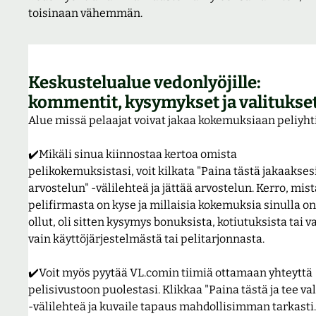
toisinaan vähemmän.
Keskustelualue vedonlyöjille:
kommentit, kysymykset ja valitukse
Alue missä pelaajat voivat jakaa kokemuksiaan peliyht
✔️Mikäli sinua kiinnostaa kertoa omista
pelikokemuksistasi, voit kilkata "Paina tästä jakaakses
arvostelun" -välilehteä ja jättää arvostelun. Kerro, mist
pelifirmasta on kyse ja millaisia kokemuksia sinulla on
ollut, oli sitten kysymys bonuksista, kotiutuksista tai v
vain käyttöjärjestelmästä tai pelitarjonnasta.
✔️Voit myös pyytää VL.comin tiimiä ottamaan yhteyttä
pelisivustoon puolestasi. Klikkaa "Paina tästä ja tee val
-välilehteä ja kuvaile tapaus mahdollisimman tarkasti.