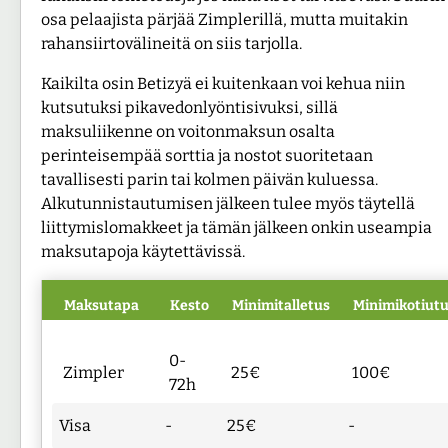
osa pelaajista pärjää Zimplerillä, mutta muitakin
rahansiirtovälineitä on siis tarjolla.
Kaikilta osin Betizyä ei kuitenkaan voi kehua niin
kutsutuksi pikavedonlyöntisivuksi, sillä
maksuliikenne on voitonmaksun osalta
perinteisempää sorttia ja nostot suoritetaan
tavallisesti parin tai kolmen päivän kuluessa.
Alkutunnistautumisen jälkeen tulee myös täytellä
liittymislomakkeet ja tämän jälkeen onkin useampia
maksutapoja käytettävissä.
Maksutapa
Kesto
Minimitalletus
Minimikotiut
0-
Zimpler
25€
100€
72h
Visa
-
25€
-