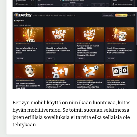
Betizyn mobiilikäyttö on niin ikään luontevaa, kiitos
hyvän mobiiliversion. Se toimii suoraan selaimessa,
joten erillisiä sovelluksia ei tarvita eikä sellaisia ole
tehtykään.