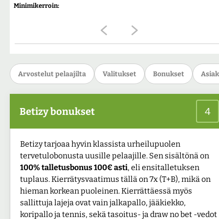
Minimikerroin:
Arvostelut pelaajilta
Valitukset
Bonukset
Asiak
Betizy bonukset
4
Betizy tarjoaa hyvin klassista urheilupuolen
tervetulobonusta uusille pelaajille. Sen sisältönä on
100% talletusbonus 100€ asti
, eli ensitalletuksen
tuplaus. Kierrätysvaatimus tällä on 7x (T+B), mikä on
hieman korkean puoleinen. Kierrättäessä myös
sallittuja lajeja ovat vain jalkapallo, jääkiekko,
koripallo ja tennis, sekä tasoitus- ja draw no bet -vedot