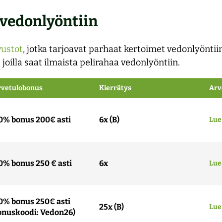
 vedonlyöntiin
vustot
, jotka tarjoavat parhaat kertoimet vedonlyöntiin
 joilla saat ilmaista pelirahaa vedonlyöntiin.
rvetulobonus
Kierrätys
Arv
0% bonus 200€ asti
6x (B)
Lue
0% bonus 250 € asti
6x
Lue
0% bonus 250€ asti
25x (B)
Lue
onuskoodi: Vedon26)