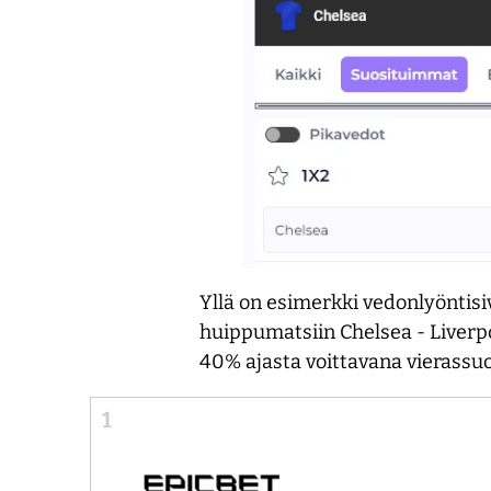
Yllä on esimerkki vedonlyöntis
huippumatsiin Chelsea - Liverpo
40% ajasta voittavana vierassuo
1