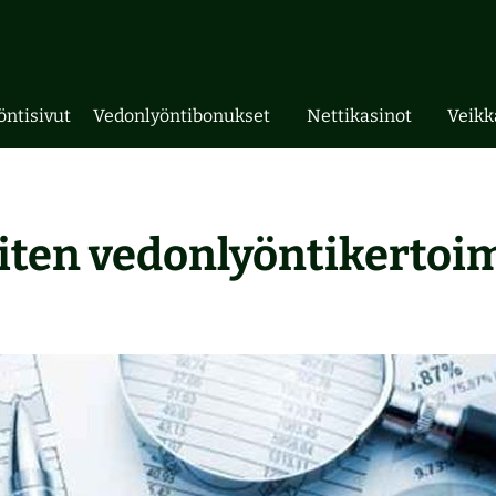
öntisivut
Vedonlyöntibonukset
Nettikasinot
Veikk
iten vedonlyöntikertoi