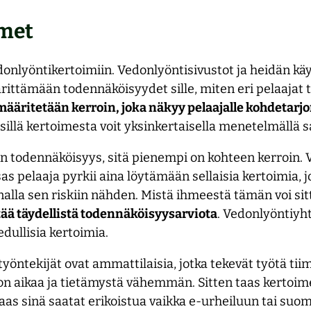
imet
donlyöntikertoimiin. Vedonlyöntisivustot ja heidän k
rittämään todennäköisyydet sille, miten eri pelaajat t
ääritetään kerroin, joka näkyy pelaajalle kohdetarj
illä kertoimesta voit yksinkertaisella menetelmällä s
n todennäköisyys, sitä pienempi on kohteen kerroin. 
as pelaaja pyrkii aina löytämään sellaisia kertoimia, j
nalla sen riskiin nähden. Mistä ihmeestä tämän voi sit
tää täydellistä todennäköisyysarviota
. Vedonlyöntiyht
edullisia kertoimia.
yöntekijät ovat ammattilaisia, jotka tekevät työtä tiim
a on aikaa ja tietämystä vähemmän. Sitten taas kertoi
aas sinä saatat erikoistua vaikka e-urheiluun tai suom