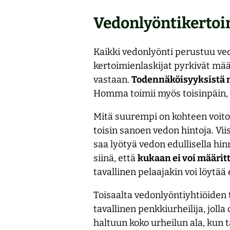
Vedonlyöntikerto
Kaikki vedonlyönti perustuu ve
kertoimienlaskijat pyrkivät mää
vastaan.
Todennäköisyyksistä m
Homma toimii myös toisinpäin, s
Mitä suurempi on kohteen voito
toisin sanoen vedon hintoja. Viis
saa lyötyä vedon edullisella hin
siinä, että
kukaan ei voi määrit
tavallinen pelaajakin voi löytää 
Toisaalta vedonlyöntiyhtiöiden t
tavallinen penkkiurheilija, joll
haltuun koko urheilun ala, kun t