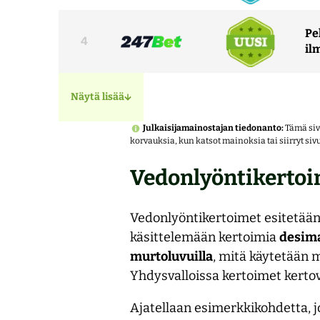
Pe
4
il
Näytä lisää
Julkaisijamainostajan tiedonanto:
Tämä siv
korvauksia, kun katsot mainoksia tai siirryt sivu
Vedonlyöntikertoi
Vedonlyöntikertoimet esitetään
käsittelemään kertoimia
desima
murtoluvuilla
, mitä käytetään 
Yhdysvalloissa kertoimet kertov
Ajatellaan esimerkkikohdetta, 