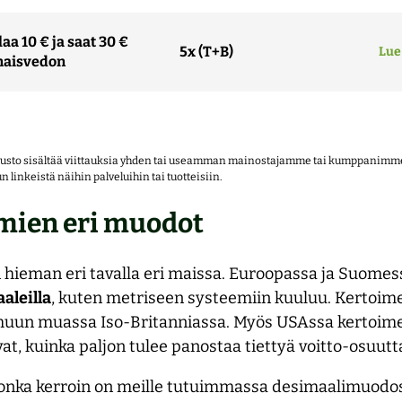
laa 10 € ja saat 30 €
5x (T+B)
Lue
maisvedon
usto sisältää viittauksia yhden tai useamman mainostajamme tai kumppanimme p
n linkeistä näihin palveluihin tai tuotteisiin.
mien eri muodot
 hieman eri tavalla eri maissa. Euroopassa ja Suomes
aleilla
, kuten metriseen systeemiin kuuluu. Kertoime
muun muassa Iso-Britanniassa. Myös USAssa kertoimet
at, kuinka paljon tulee panostaa tiettyä voitto-osuut
jonka kerroin on meille tutuimmassa desimaalimuodoss