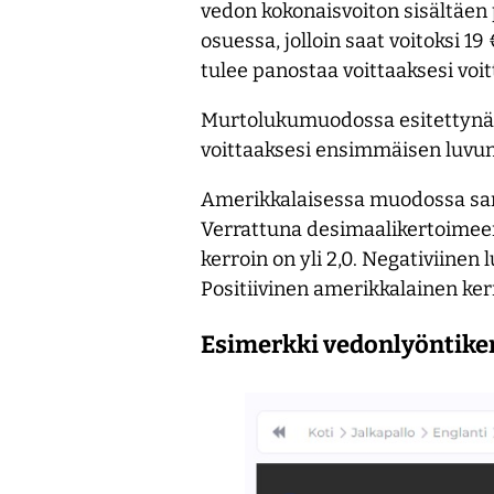
vedon kokonaisvoiton sisältäen 
osuessa, jolloin saat voitoksi 
tulee panostaa voittaaksesi voi
Murtolukumuodossa esitettynä s
voittaaksesi ensimmäisen luvun 
Amerikkalaisessa muodossa sama k
Verrattuna desimaalikertoimeen, 
kerroin on yli 2,0. Negativiinen
Positiivinen amerikkalainen ker
Esimerkki vedonlyöntike