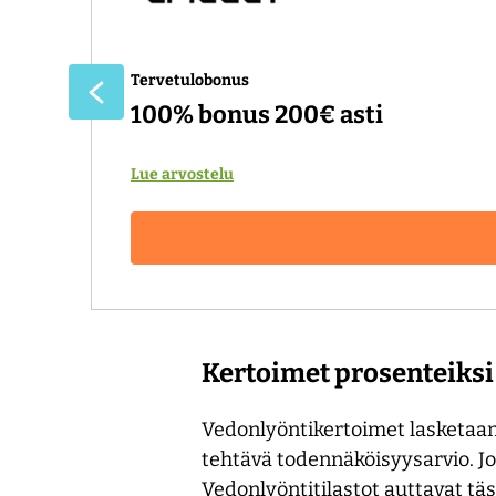
Tervetulobonus
100% bonus 200€ asti
Lue arvostelu
Kertoimet prosenteiksi
Vedonlyöntikertoimet lasketaan
tehtävä todennäköisyysarvio. J
Vedonlyöntitilastot auttavat tä