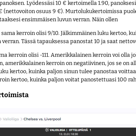
panoksen. Lyödessäsi 10 € kertoimella 1.90, panoksesi
19 € (nettovoiton osuus 9 €). Murtolukukertoimissa puo
ttaaksesi ensimmäisen luvun verran. Näin ollen
ama kerroin olisi 9/10. Jälkimmäinen luku kertoo, ku
verran. Tässä tapauksessa panostat 10 ja saat nettovo
erroin olisi -111. Amerikkalainen kerroin voi olla jok
amerikkalainen kerroin on negatiivinen, jos se on alle
 luku kertoo, kuinka paljon sinun tulee panostaa voitta
roin kertoo, kuinka paljon voitat panostettuasi 100 ra
rtoimista