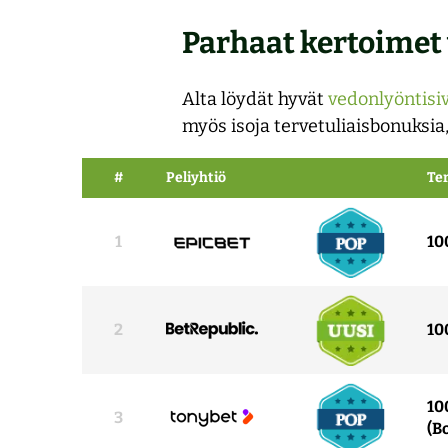
Parhaat kertoimet
Alta löydät hyvät
vedonlyöntisi
myös isoja tervetuliaisbonuksia,
#
Peliyhtiö
Te
1
10
2
10
10
3
(B