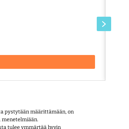
Tervet
100%
Lue ar
nta pystytään määrittämään, on
ia menetelmiään.
nasta tulee ymmärtää hyvin