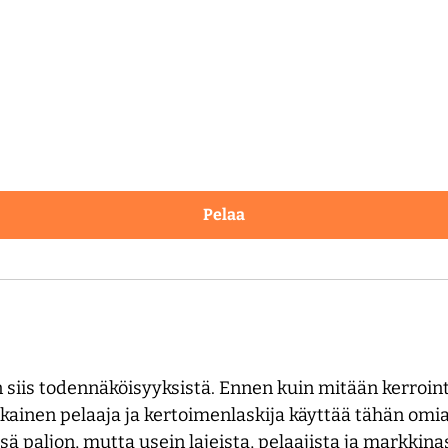
Pelaa
 siis todennäköisyyksistä. Ennen kuin mitään kerroi
okainen pelaaja ja kertoimenlaskija käyttää tähän om
ssä paljon, mutta usein lajeista, pelaajista ja markki