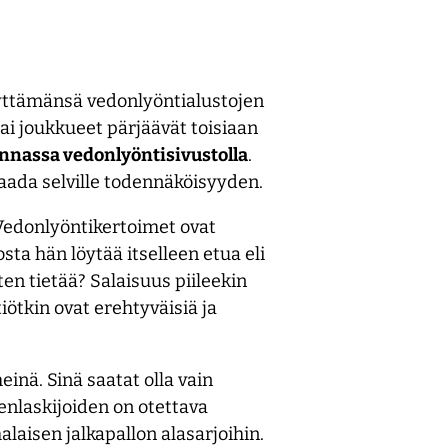
äyttämänsä vedonlyöntialustojen
ai joukkueet pärjäävät toisiaan
onnassa vedonlyöntisivustolla
.
aada selville todennäköisyyden.
Vedonlyöntikertoimet ovat
osta hän löytää itselleen etua eli
ten tietää? Salaisuus piileekin
iötkin ovat erehtyväisiä ja
einä. Sinä saatat olla vain
menlaskijoiden on otettava
alaisen jalkapallon alasarjoihin.