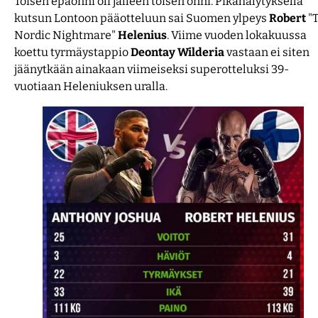
Toisen epäonni oli jälleen toisen onni. Pikahälytyksellä
kutsun Lontoon pääotteluun sai Suomen ylpeys
Robert
"
Nordic Nightmare"
Helenius
. Viime vuoden lokakuussa
koettu tyrmäystappio
Deontay Wilderia
vastaan ei siten
jäänytkään ainakaan viimeiseksi superotteluksi 39-
vuotiaan Heleniuksen uralla.