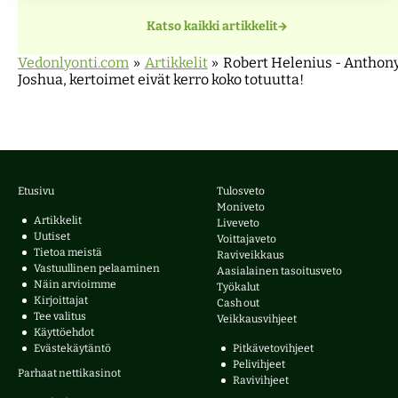
Katso kaikki artikkelit
Vedonlyonti.com
»
Artikkelit
»
Robert Helenius - Anthon
Joshua, kertoimet eivät kerro koko totuutta!
Etusivu
Tulosveto
Moniveto
Artikkelit
Liveveto
Uutiset
Voittajaveto
Tietoa meistä
Raviveikkaus
Vastuullinen pelaaminen
Aasialainen tasoitusveto
Näin arvioimme
Työkalut
Kirjoittajat
Cash out
Tee valitus
Veikkausvihjeet
Käyttöehdot
Evästekäytäntö
Pitkävetovihjeet
Pelivihjeet
Parhaat nettikasinot
Ravivihjeet