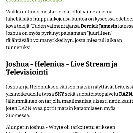
Vaikka entinen mestari ei ole ollut viime aikoina
lähelläkään huippuaikojensa kuntoa on kyseessä edellee
kova tekijä. Uuden valmentajansa
Derrick Jamesin
kanss
Joshua on myös pyrkinyt palaamaan "juurilleen"
räjähtävään voimanyrkkeilyyn, josta mies tuli aikaan
tunnetuksi.
Joshua - Helenius - Live Stream ja
Televisiointi
Joshuan ja Heleniuksen välisen matsin näyttävät briteiss
yksinoikeudella tv:ssä
SKY
sekä suoratoistopalvelu
DAZN
.
Jälkimmäinen on tarjolla maailmanlaajuisesti netin kautt
joten DAZN avaa portit matsin katsomiseen myös
Suomessa.
Alunperin Joshua - Whyte oli tarkoitettu erikseen