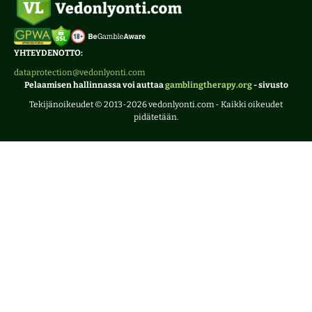
YHTEYDENOTTO:
dataprotection@vedonlyonti.com
Pelaamisen hallinnassa voi auttaa
gamblingtherapy.org
- sivusto
Tekijänoikeudet © 2013-2026 vedonlyonti.com - Kaikki oikeudet
pidätetään.