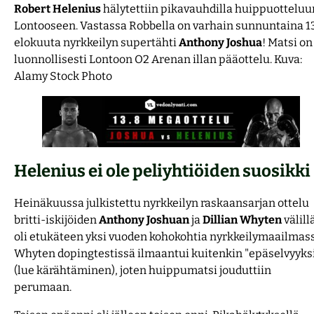
Robert Helenius
hälytettiin pikavauhdilla huippuotteluu
Lontooseen. Vastassa Robbella on varhain sunnuntaina 13
F1 vedonlyönti
Lisenssit
Uudet kasinot 2026
elokuuta nyrkkeilyn supertähti
Anthony Joshua
! Matsi on
luonnollisesti Lontoon O2 Arenan illan pääottelu. Kuva:
Yleisurheilun EM-kisat 2026
Työkalut
Alamy Stock Photo
Konferenssiliiga 2026-27
Helenius ei ole peliyhtiöiden suosikki
Heinäkuussa julkistettu nyrkkeilyn raskaansarjan ottelu
britti-iskijöiden
Anthony Joshuan
ja
Dillian Whyten
välill
oli etukäteen yksi vuoden kohokohtia nyrkkeilymaailmass
Whyten dopingtestissä ilmaantui kuitenkin "epäselvyyks
(lue kärähtäminen), joten huippumatsi jouduttiin
perumaan.