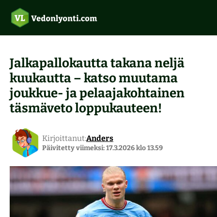
Jalkapallokautta takana neljä
kuukautta – katso muutama
Uudet vedonlyöntisivustot 2026
joukkue- ja pelaajakohtainen
täsmäveto loppukauteen!
Ilmaisvedot
Vedonlyönti ilman rekisteröitymistä
Suomalaiset kasinot
Tarjoukset
Top 5 vedonlyöntisivut
Kirjoittanut:
Anders
Päivitetty viimeksi: 17.3.2026 klo 13.59
Pitkävetovihjeet
Verovapaat kasinot
Aloittelijoiden opas
Pelivihjeet
Pikakasinot
Rallin vedonlyönti
Maksutavat
Ravivihjeet
Kasinobonukset