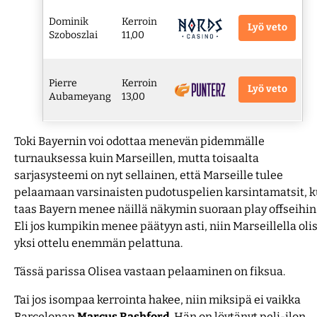
Dominik
Kerroin
Lyö veto
Szoboszlai
11,00
Pierre
Kerroin
Lyö veto
Aubameyang
13,00
Toki Bayernin voi odottaa menevän pidemmälle
turnauksessa kuin Marseillen, mutta toisaalta
sarjasysteemi on nyt sellainen, että Marseille tulee
pelaamaan varsinaisten pudotuspelien karsintamatsit, 
taas Bayern menee näillä näkymin suoraan play offseihin
Eli jos kumpikin menee päätyyn asti, niin Marseillella olis
yksi ottelu enemmän pelattuna.
Tässä parissa Olisea vastaan pelaaminen on fiksua.
Tai jos isompaa kerrointa hakee, niin miksipä ei vaikka
Barcelonan
Marcus
Rashford
. Hän on löytänyt peli-ilon