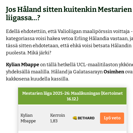
Jos Håland sitten kuitenkin Mestarien
liigassa…?
Edellä ehdotettiin, että Valioliigan maalipörssin voittaja -
kategoriassa voisi hakea vetoa Erling Hålandia vastaan, j
tässä sitten ehdotetaan, että ehkä voisi betsata Hålandin
puolesta. Mikä järki?
Kylian
Mbappe
on tällä hetkellä UCL-maalitilaston ykkön
yhdeksällä maalilla. Håland ja Galatasarayn
Osimhen
ova
kakkosena kuudella kassilla.
Mestarien liiga 2025-26: Maalikuningas (Kertoimet
16.12.)
Kylian
Kerroin
Lyö veto
Mbappe
1,83