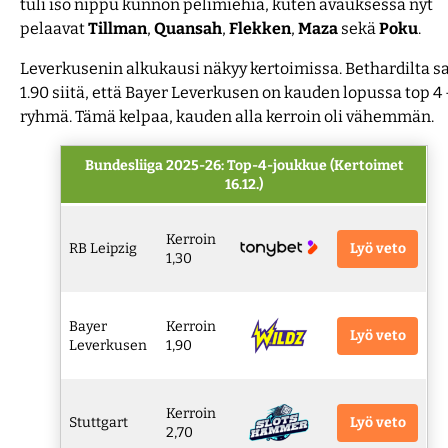
tuli iso nippu kunnon pelimiehiä, kuten avauksessa nyt
pelaavat
Tillman
,
Quansah
,
Flekken
,
Maza
sekä
Poku
.
Leverkusenin alkukausi näkyy kertoimissa. Bethardilta s
1.90 siitä, että Bayer Leverkusen on kauden lopussa top 4 
ryhmä. Tämä kelpaa, kauden alla kerroin oli vähemmän.
Bundesliiga 2025-26: Top-4-joukkue (Kertoimet
16.12.)
Kerroin
Lyö veto
RB Leipzig
1,30
Bayer
Kerroin
Lyö veto
Leverkusen
1,90
Kerroin
Lyö veto
Stuttgart
2,70