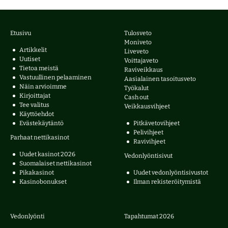
Etusivu
Tulosveto
Moniveto
Artikkelit
Liveveto
Uutiset
Voittajaveto
Tietoa meistä
Raviveikkaus
Vastuullinen pelaaminen
Aasialainen tasoitusveto
Näin arvioimme
Työkalut
Kirjoittajat
Cash out
Tee valitus
Veikkausvihjeet
Käyttöehdot
Evästekäytäntö
Pitkävetovihjeet
Pelivihjeet
Parhaat nettikasinot
Ravivihjeet
Uudet kasinot 2026
Vedonlyöntisivut
Suomalaiset nettikasinot
Pikakasinot
Uudet vedonlyöntisivustot
Kasinobonukset
Ilman rekisteröitymistä
Vedonlyönti
Tapahtumat 2026