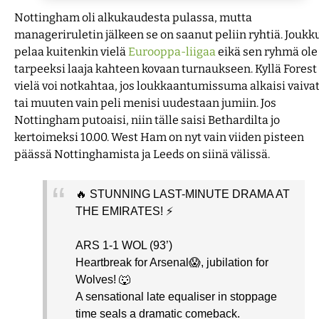
Nottingham oli alkukaudesta pulassa, mutta
manageriruletin jälkeen se on saanut peliin ryhtiä. Joukk
pelaa kuitenkin vielä
Eurooppa-liigaa
eikä sen ryhmä ole
tarpeeksi laaja kahteen kovaan turnaukseen. Kyllä Forest
vielä voi notkahtaa, jos loukkaantumissuma alkaisi vaiva
tai muuten vain peli menisi uudestaan jumiin. Jos
Nottingham putoaisi, niin tälle saisi Bethardilta jo
kertoimeksi 10.00. West Ham on nyt vain viiden pisteen
päässä Nottinghamista ja Leeds on siinä välissä.
🔥 STUNNING LAST-MINUTE DRAMA AT
THE EMIRATES! ⚡️
ARS 1-1 WOL (93’)
Heartbreak for Arsenal😱, jubilation for
Wolves! 🐺
A sensational late equaliser in stoppage
time seals a dramatic comeback.