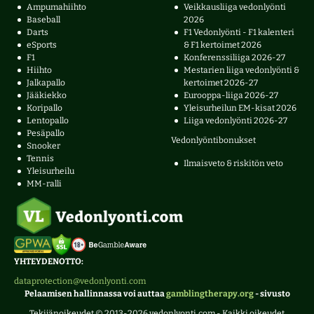
Ampumahiihto
Veikkausliiga vedonlyönti
Baseball
2026
Darts
F1 Vedonlyönti - F1 kalenteri
eSports
& F1 kertoimet 2026
F1
Konferenssiliiga 2026-27
Hiihto
Mestarien liiga vedonlyönti &
Jalkapallo
kertoimet 2026-27
Jääkiekko
Eurooppa-liiga 2026-27
Koripallo
Yleisurheilun EM-kisat 2026
Lentopallo
Liiga vedonlyönti 2026-27
Pesäpallo
Vedonlyöntibonukset
Snooker
Tennis
Ilmaisveto & riskitön veto
Yleisurheilu
MM-ralli
YHTEYDENOTTO:
dataprotection@vedonlyonti.com
Pelaamisen hallinnassa voi auttaa
gamblingtherapy.org
- sivusto
Tekijänoikeudet © 2013-2026 vedonlyonti.com - Kaikki oikeudet