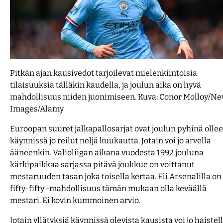
F1 vedonlyönti
Lisenssit
Uudet kasinot 2026
Yleisurheilun EM-kisat 2026
Työkalut
Pitkän ajan kausivedot tarjoilevat mielenkiintoisia
Konferenssiliiga 2026-27
tilaisuuksia tälläkin kaudella, ja joulun aika on hyvä
mahdollisuus niiden juonimiseen. Kuva: Conor Molloy/N
Images/Alamy
Euroopan suuret jalkapallosarjat ovat joulun pyhinä ollee
käynnissä jo reilut neljä kuukautta. Jotain voi jo arvella
ääneenkin. Valioliigan aikana vuodesta 1992 jouluna
kärkipaikkaa sarjassa pitävä joukkue on voittanut
mestaruuden tasan joka toisella kertaa. Eli Arsenalilla on
fifty-fifty -mahdollisuus tämän mukaan olla keväällä
mestari. Ei kovin kummoinen arvio.
Jotain yllätyksiä käynnissä olevista kausista voi jo haistell