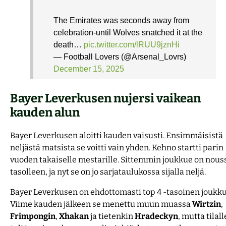
The Emirates was seconds away from
celebration-until Wolves snatched it at the
death…
pic.twitter.com/lRUU9jznHi
— Football Lovers (@Arsenal_Lovrs)
December 15, 2025
Bayer Leverkusen nujersi vaikean
kauden alun
Bayer Leverkusen aloitti kauden vaisusti. Ensimmäisistä
neljästä matsista se voitti vain yhden. Kehno startti parin
vuoden takaiselle mestarille. Sittemmin joukkue on nous
tasolleen, ja nyt se on jo sarjataulukossa sijalla neljä.
Bayer Leverkusen on ehdottomasti top 4 -tasoinen joukku
Viime kauden jälkeen se menettu muun muassa
Wirtzin
,
Frimpongin
,
Xhakan
ja tietenkin
Hradeckyn
, mutta tilall