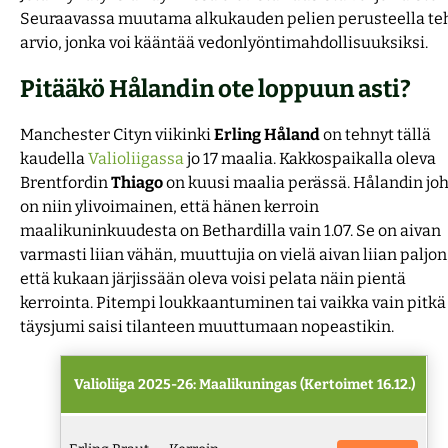
Seuraavassa muutama alkukauden pelien perusteella te
arvio, jonka voi kääntää vedonlyöntimahdollisuuksiksi.
Pitääkö Hålandin ote loppuun asti?
Manchester Cityn viikinki
Erling
Håland
on tehnyt tällä
kaudella
Valioliigassa
jo 17 maalia. Kakkospaikalla oleva
Brentfordin
Thiago
on kuusi maalia perässä. Hålandin jo
on niin ylivoimainen, että hänen kerroin
maalikuninkuudesta on Bethardilla vain 1.07. Se on aivan
varmasti liian vähän, muuttujia on vielä aivan liian paljon
että kukaan järjissään oleva voisi pelata näin pientä
kerrointa. Pitempi loukkaantuminen tai vaikka vain pitkä
täysjumi saisi tilanteen muuttumaan nopeastikin.
Valioliiga 2025-26: Maalikuningas (Kertoimet 16.12.)