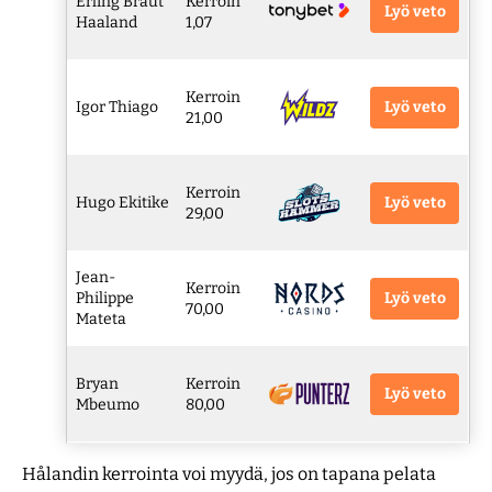
Erling Braut
Kerroin
Lyö veto
Haaland
1,07
Kerroin
Lyö veto
Igor Thiago
21,00
Kerroin
Lyö veto
Hugo Ekitike
29,00
Jean-
Kerroin
Lyö veto
Philippe
70,00
Mateta
Bryan
Kerroin
Lyö veto
Mbeumo
80,00
Hålandin kerrointa voi myydä, jos on tapana pelata