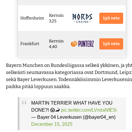
Kerroin
Lyö veto
Hoffenheim
3,25
Kerroin
Lyö veto
Frankfurt
4,40
Bayern Munchen on Bundesliigassa selkeä ykkönen, ja yh
selkeästi seuraavassa kategoriassa ovat Dortmund, Leipz
sekä Bayer Leverkusen. Todennäköisimmin Leverkusenin
paikka pitää loppuun saakka.
MARTIN TERRIER WHAT HAVE YOU
DONE?! 😱🦂
pic.twitter.com/LVmlaNfE5i
— Bayer 04 Leverkusen (@bayer04_en)
December 15, 2025