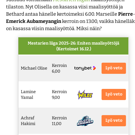
tilaston. Nyt Olisella on kasassa viisi maalisyöttöä ja
Bethard antaa hänelle kertoimeksi 6.00. Marseille
Pierre
-
Emerick
Aubameyangin
kerroin on 13.00, vaikka hänelläk
on kasassa viisin maalisyöttöä. Miksi näin?
Mestarien liiga 2025-26: Eniten maalisyöttöjä
(Kertoimet 16.12.)
Kerroin
Lyö veto
Michael Olise
6,00
Lamine
Kerroin
Lyö veto
Yamal
9,00
Achraf
Kerroin
Lyö veto
Hakimi
11,00