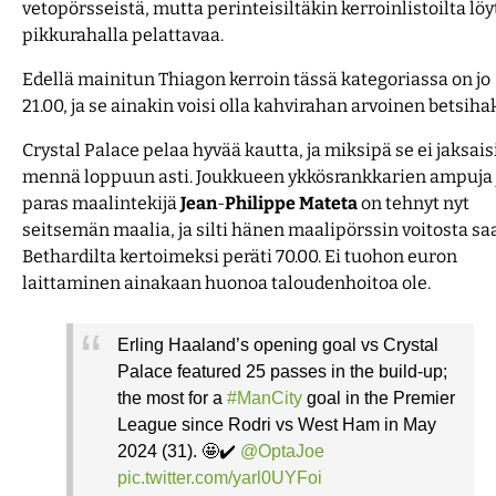
vetopörsseistä, mutta perinteisiltäkin kerroinlistoilta löy
pikkurahalla pelattavaa.
Edellä mainitun Thiagon kerroin tässä kategoriassa on jo
21.00, ja se ainakin voisi olla kahvirahan arvoinen betsiha
Crystal Palace pelaa hyvää kautta, ja miksipä se ei jaksais
mennä loppuun asti. Joukkueen ykkösrankkarien ampuja 
paras maalintekijä
Jean
-
Philippe
Mateta
on tehnyt nyt
seitsemän maalia, ja silti hänen maalipörssin voitosta sa
Bethardilta kertoimeksi peräti 70.00. Ei tuohon euron
laittaminen ainakaan huonoa taloudenhoitoa ole.
Erling Haaland’s opening goal vs Crystal
Palace featured 25 passes in the build-up;
the most for a
#ManCity
goal in the Premier
League since Rodri vs West Ham in May
2024 (31). 🤩✔️
@OptaJoe
pic.twitter.com/yarl0UYFoi