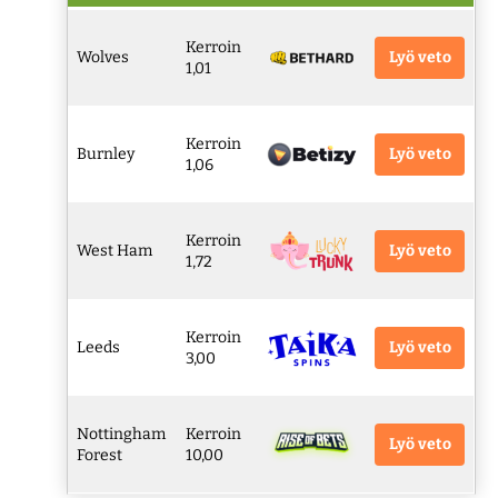
Kerroin
Lyö veto
Wolves
1,01
Kerroin
Lyö veto
Burnley
1,06
Kerroin
Lyö veto
West Ham
1,72
Kerroin
Lyö veto
Leeds
3,00
Nottingham
Kerroin
Lyö veto
Forest
10,00