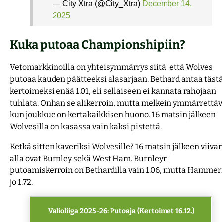
— City Xtra (@City_Xtra)
December 14,
2025
Kuka putoaa Championshipiin?
Vetomarkkinoilla on yhteisymmärrys siitä, että Wolves
putoaa kauden päätteeksi alasarjaan. Bethard antaa täst
kertoimeksi enää 1.01, eli sellaiseen ei kannata rahojaan
tuhlata. Onhan se alikerroin, mutta melkein ymmärrettäv
kun joukkue on kertakaikkisen huono. 16 matsin jälkeen
Wolvesilla on kasassa vain kaksi pistettä.
Ketkä sitten kaveriksi Wolvesille? 16 matsin jälkeen viiva
alla ovat Burnley sekä West Ham. Burnleyn
putoamiskerroin on Bethardilla vain 1.06, mutta Hammer
jo 1.72.
Valioliiga 2025-26: Putoaja (Kertoimet 16.12.)