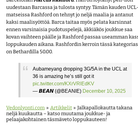
uudestaan Barcassa ja tulosta syntyy. Tämän kauden UCL
matseissa Rashford on tehnyt jo neljä maalia ja antanut
kaksi maalisyöttöä. Barca taitaa myös pelata karsinnat
ennen varsinaisia pudotuspelejä, äkkiäkös joukkue saa
kovan vaihteen päälle ja Rashford passaa useamman kas
loppukauden aikana. Rashfordin kerroin tässä kategoria
on Bethardilla 50.00.
Aubameyang dropping 3G/5A in the UCL at
36 is amazing he’s still got it
pic.twitter.com/KXrVRlEdKV
— 𝘽𝙀𝘼𝙉 (@BEANlE)
December 10, 2025
Vedonlyonti.com
»
Artikkelit
»
Jalkapallokautta takana
neljä kuukautta – katso muutama joukkue- ja
pelaajakohtainen täsmäveto loppukauteen!