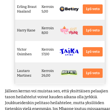
Erling Braut
Kerroin
Lyö veto
Haaland
5,00
Kerroin
Lyö veto
Harry Kane
8,00
Victor
Kerroin
Lyö veto
Osimhen
17,00
Lautaro
Kerroin
Lyö veto
Martinez
26,00
Jälleen kerran voi muistaa sen, että yksittäisen pelaajien
tason heilahtelut voivat kauden aikana olla jyrkkiä.
Joukkueidenkin pelitaso heilahtelee, mutta yksilöiden
tietenkin vielä enemmän. Jos Mbappe joutuu missaamaa