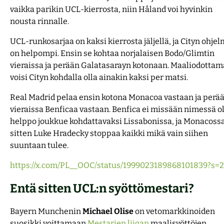
vaikka parikin UCL-kierrosta, niin Håland voi hyvinkin
nousta rinnalle.
UCL-runkosarjaa on kaksi kierrosta jäljellä, ja Cityn ohje
on helpompi. Ensin se kohtaa norjalaisen Bodo/Glimtin
vieraissa ja perään Galatasarayn kotonaan. Maaliodottam
voisi Cityn kohdalla olla ainakin kaksi per matsi.
Real Madrid pelaa ensin kotona Monacoa vastaan ja perä
vieraissa Benficaa vastaan. Benfica ei missään nimessä o
helppo joukkue kohdattavaksi Lissabonissa, ja Monacoss
sitten Luke Hradecky stoppaa kaikki mikä vain siihen
suuntaan tulee.
https://x.com/PL__OOC/status/1999023189868101839?s=
Entä sitten UCL:n syöttömestari?
Bayern Munchenin
Michael
Olise
on vetomarkkinoiden
suosikki voittamaan
Mestarien liigan
maalisyöttöjen