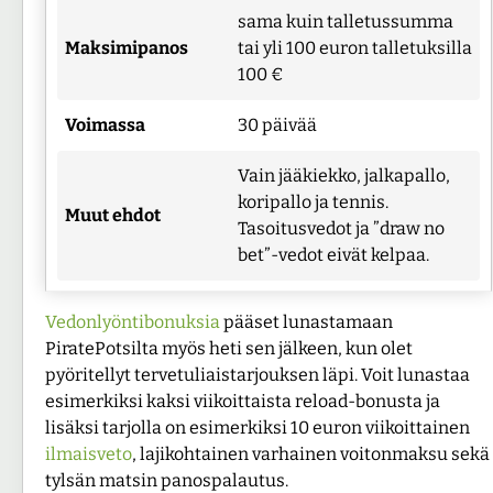
sama kuin talletussumma
Maksimipanos
tai yli 100 euron talletuksilla
100 €
Voimassa
30 päivää
Vain jääkiekko, jalkapallo,
koripallo ja tennis.
Muut ehdot
Tasoitusvedot ja ”draw no
bet”-vedot eivät kelpaa.
Vedonlyöntibonuksia
pääset lunastamaan
PiratePotsilta myös heti sen jälkeen, kun olet
pyöritellyt tervetuliaistarjouksen läpi. Voit lunastaa
esimerkiksi kaksi viikoittaista reload-bonusta ja
lisäksi tarjolla on esimerkiksi 10 euron viikoittainen
ilmaisveto
, lajikohtainen varhainen voitonmaksu sekä
tylsän matsin panospalautus.