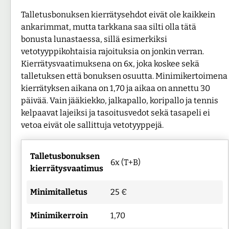
Talletusbonuksen kierrätysehdot eivät ole kaikkein
ankarimmat, mutta tarkkana saa silti olla tätä
bonusta lunastaessa, sillä esimerkiksi
vetotyyppikohtaisia rajoituksia on jonkin verran.
Kierrätysvaatimuksena on 6x, joka koskee sekä
talletuksen että bonuksen osuutta. Minimikertoimena
kierrätyksen aikana on 1,70 ja aikaa on annettu 30
päivää. Vain jääkiekko, jalkapallo, koripallo ja tennis
kelpaavat lajeiksi ja tasoitusvedot sekä tasapeli ei
vetoa eivät ole sallittuja vetotyyppejä.
Talletusbonuksen
6x (T+B)
kierrätysvaatimus
Minimitalletus
25 €
Minimikerroin
1,70