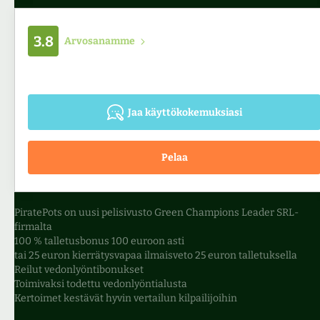
F1 vedonlyönti
Lisenssit
Uudet kasinot 2026
3.8
Arvosanamme
Yleisurheilun EM-kisat 2026
Työkalut
Konferenssiliiga 2026-27
Jaa käyttökokemuksiasi
Pelaa
PiratePots on uusi pelisivusto Green Champions Leader SRL-
firmalta
100 % talletusbonus 100 euroon asti
tai 25 euron kierrätysvapaa ilmaisveto 25 euron talletuksella
Reilut vedonlyöntibonukset
Toimivaksi todettu vedonlyöntialusta
Kertoimet kestävät hyvin vertailun kilpailijoihin