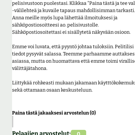
pelisivustoon puolestasi. Klikkaa "Paina tästä ja tee val
-välilehteä ja kuvaile tapaus mahdollisimman tarkasti.
Anna meille myös lupa lähettää ilmoituksesi ja
sähköpostiosoitteesi ao. pelisivustolle.
Sähköpostiosoitettasi ei sisällytetä näkyvään osioon.
Emme voi luvata, että pyyntö johtaa tuloksiin. Pelitilisi
tiedot pysyvät salassa. Teemme parhaamme auttakses
asiassa, mutta on huomattava että emme toimi viralli
välittäjätahona.
Liittykää rohkeasti mukaan jakamaan käytttökokemuk
sekä ottamaan osaan keskusteluun.
Paina tästä jakaaksesi arvostelun (0)
Pelaajien arvostelut:
0