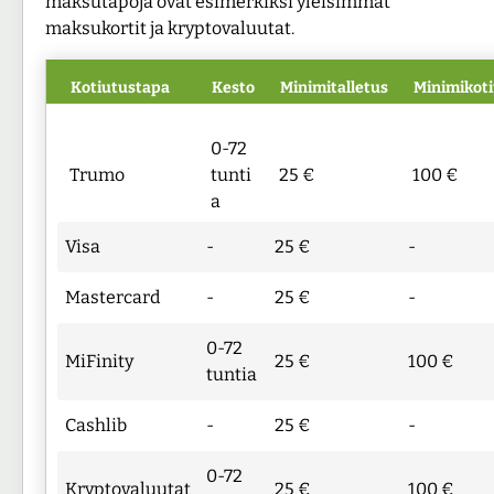
maksutapoja ovat esimerkiksi yleisimmät
maksukortit ja kryptovaluutat.
Kotiutustapa
Kesto
Minimitalletus
Minimikot
0-72
Trumo
tunti
25 €
100 €
a
Visa
-
25 €
-
Mastercard
-
25 €
-
0-72
MiFinity
25 €
100 €
tuntia
Cashlib
-
25 €
-
0-72
Kryptovaluutat
25 €
100 €