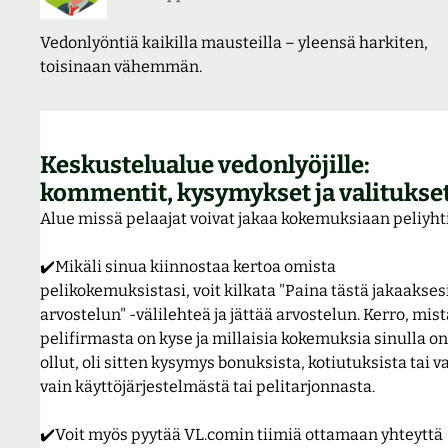
Vedonlyöntiä kaikilla mausteilla – yleensä harkiten,
toisinaan vähemmän.
Keskustelualue vedonlyöjille:
kommentit, kysymykset ja valitukse
Alue missä pelaajat voivat jakaa kokemuksiaan peliyht
✔️Mikäli sinua kiinnostaa kertoa omista
pelikokemuksistasi, voit kilkata "Paina tästä jakaakses
arvostelun" -välilehteä ja jättää arvostelun. Kerro, mist
pelifirmasta on kyse ja millaisia kokemuksia sinulla on
ollut, oli sitten kysymys bonuksista, kotiutuksista tai v
vain käyttöjärjestelmästä tai pelitarjonnasta.
✔️Voit myös pyytää VL.comin tiimiä ottamaan yhteyttä