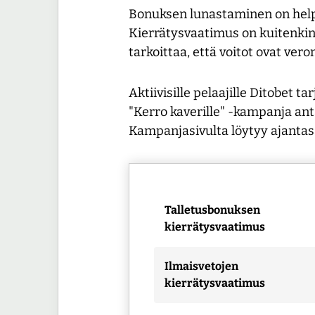
Bonuksen lunastaminen on helppo
Kierrätysvaatimus on kuitenkin 
tarkoittaa, että voitot ovat vero
Aktiivisille pelaajille Ditobet 
"Kerro kaverille" -kampanja antaa
Kampanjasivulta löytyy ajantasai
Talletusbonuksen
kierrätysvaatimus
Ilmaisvetojen
kierrätysvaatimus