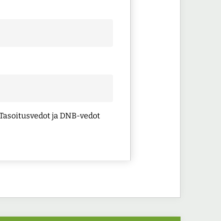
. Tasoitusvedot ja DNB-vedot