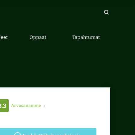
H
a
e
s
jeet
Oppaat
Tapahtumat
i
v
u
s
t
o
l
t
a
3.3
Arvosanamme