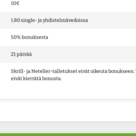
10€
1.80 single- ja yhdistelmävedoissa
50% bonuksesta
21 päivää
Skrill- ja Neteller-talletukset eivät oikeuta bonukseen
eivät kierrätä bonusta.