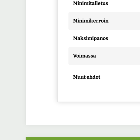
Minimitalletus
Minimikerroin
Maksimipanos
Voimassa
Muut ehdot