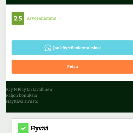
F1 vedonlyönti
Lisenssit
Uudet kasinot 2026
2.5
Arvosanamme
Yleisurheilun EM-kisat 2026
Työkalut
Konferenssiliiga 2026-27
Jaa käyttökokemuksiasi
Pelaa
Pay N Play tai tavallinen
Paljon bonuksia
Näyttävä sivusto
Hyvää