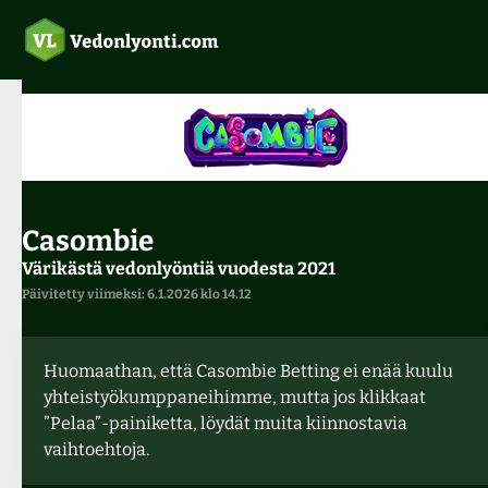
Uudet vedonlyöntisivustot 2026
Casombie
Ilmaisvedot
Vedonlyönti ilman rekisteröitymistä
Värikästä vedonlyöntiä vuodesta 2021
Päivitetty viimeksi: 6.1.2026 klo 14.12
Suomalaiset kasinot
Tarjoukset
Top 5 vedonlyöntisivut
Pitkävetovihjeet
Verovapaat kasinot
Huomaathan, että Casombie Betting ei enää kuulu
yhteistyökumppaneihimme, mutta jos klikkaat
Aloittelijoiden opas
Pelivihjeet
Pikakasinot
”Pelaa”-painiketta, löydät muita kiinnostavia
vaihtoehtoja.
Rallin vedonlyönti
Maksutavat
Ravivihjeet
Kasinobonukset