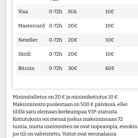
Visa
0-72h
N/A
10€
Mastercard
0-72h
20€
10€
Neteller
0-72h
20€
10€
Skrill
0-72h
20€
10€
Bitcoin
0-72h
30€
60€
Minimitalletus on 20 € ja minimikotiutus 10 €.
Maksiminosto puolestaan on 500 € päivässä, ellei
tilillä satu olemaan korkeampaa VIP-statusta.
Kotiutuksiin voi mennä joskus maksimissaan 72
tuntia, mutta useimmiten ne ovat nopeampia, etenkin
jos tili on vahvistettu. Voitot ovat veronalaisia