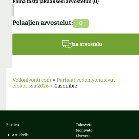
Paina tästä jakaaksesi arvostelun (0)
Pelaajien arvostelut:
0
Jaa arvostelu
Vedonlyonti.com
»
Parhaat vedonlyöntisivut
elokuussa 2026
»
Casombie
Etusivu
Tulosveto
Moniveto
Artikkelit
Liveveto