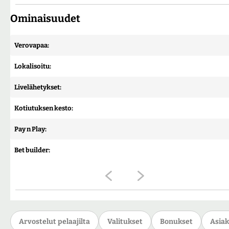
Ominaisuudet
Verovapaa:
Lokalisoitu:
Livelähetykset:
Kotiutuksen kesto:
Pay n Play:
Bet builder:
Arvostelut pelaajilta
Valitukset
Bonukset
Asiak