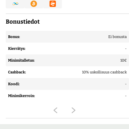
Bonustiedot
Bonus:
Ei bonusta
Kierrätys:
-
Minimitalletus:
10€
Cashback:
10% uskollisuus cashback
Koodi:
-
Minimikerroin:
-