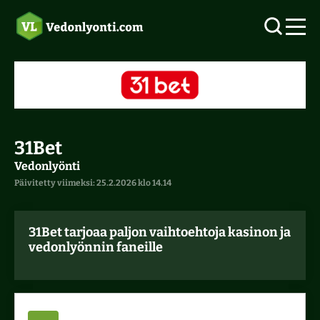
Uudet vedonlyöntisivustot 2026
31Bet
Ilmaisvedot
Vedonlyönti ilman rekisteröitymistä
Vedonlyönti
Päivitetty viimeksi: 25.2.2026 klo 14.14
Suomalaiset kasinot
Tarjoukset
Top 5 vedonlyöntisivut
31Bet tarjoaa paljon vaihtoehtoja kasinon ja
Pitkävetovihjeet
Verovapaat kasinot
vedonlyönnin faneille
Aloittelijoiden opas
Pelivihjeet
Pikakasinot
Rallin vedonlyönti
Maksutavat
Ravivihjeet
Kasinobonukset