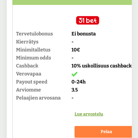
Tervetulobonus
Ei bonusta
Kierrätys
-
Minimitalletus
10€
Minimum odds
-
Cashback
10% uskollisuus cashback
Vero­vapaa
Payout speed
0-24h
Arviomme
3.5
Pelaajien arvosana
-
Lue arvostelu
Pelaa