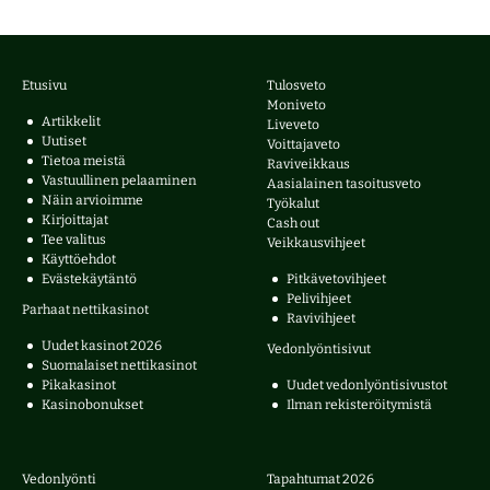
Etusivu
Tulosveto
Moniveto
Artikkelit
Liveveto
Uutiset
Voittajaveto
Tietoa meistä
Raviveikkaus
Vastuullinen pelaaminen
Aasialainen tasoitusveto
Näin arvioimme
Työkalut
Kirjoittajat
Cash out
Tee valitus
Veikkausvihjeet
Käyttöehdot
Evästekäytäntö
Pitkävetovihjeet
Pelivihjeet
Parhaat nettikasinot
Ravivihjeet
Uudet kasinot 2026
Vedonlyöntisivut
Suomalaiset nettikasinot
Pikakasinot
Uudet vedonlyöntisivustot
Kasinobonukset
Ilman rekisteröitymistä
Vedonlyönti
Tapahtumat 2026