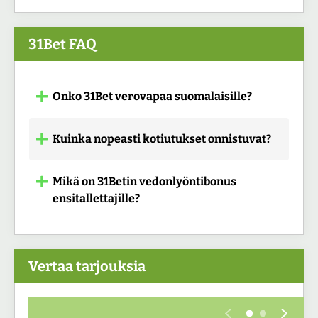
31Bet FAQ
Onko 31Bet verovapaa suomalaisille?
Kyllä, 31Bet tarjoilee vedonlyönnin kohteet
Maltan pelilisenssin avulla.
Kuinka nopeasti kotiutukset onnistuvat?
Sivuston kotiutukset luvataan toteutuvan
vuorokauden kuluessa.
Mikä on 31Betin vedonlyöntibonus
ensitallettajille?
Valitettavasti tällä hetkellä 31Bet ei tarjoa
minkäänlaista ensitalletusbonusta
vedonlyöntiin.
Vertaa tarjouksia