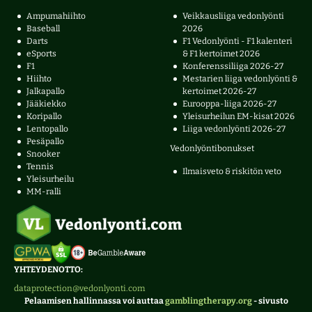
Ampumahiihto
Veikkausliiga vedonlyönti
Baseball
2026
Darts
F1 Vedonlyönti - F1 kalenteri
eSports
& F1 kertoimet 2026
F1
Konferenssiliiga 2026-27
Hiihto
Mestarien liiga vedonlyönti &
Jalkapallo
kertoimet 2026-27
Jääkiekko
Eurooppa-liiga 2026-27
Koripallo
Yleisurheilun EM-kisat 2026
Lentopallo
Liiga vedonlyönti 2026-27
Pesäpallo
Vedonlyöntibonukset
Snooker
Tennis
Ilmaisveto & riskitön veto
Yleisurheilu
MM-ralli
YHTEYDENOTTO:
dataprotection@vedonlyonti.com
Pelaamisen hallinnassa voi auttaa
gamblingtherapy.org
- sivusto