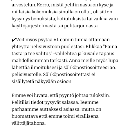
arvostelun. Kerro, mistä pelifirmasta on kyse ja
millaisia kokemuksia sinulla on ollut, oli sitten
kysymys bonuksista, kotiutuksista tai vaikka vain
käyttöjärjestelmästä tai pelitarjonnasta.
✔️Voit myös pyytää VL.comin tiimiä ottamaan
yhteyttä pelisivustoon puolestasi. Klikkaa "Paina
tästä ja tee valitus" -välilehteä ja kuvaile tapaus
mahdollisimman tarkasti. Anna meille myös lupa
lähettää ilmoituksesi ja sähköpostiosoitteesi ao.
pelisivustolle. Sähköpostiosoitettasi ei
sisällytetä näkyvään osioon.
Emme voi luvata, että pyyntö johtaa tuloksiin.
Pelitilisi tiedot pysyvät salassa. Teemme
parhaamme auttaksesi asiassa, mutta on
huomattava että emme toimi virallisena
välittäjätahona.