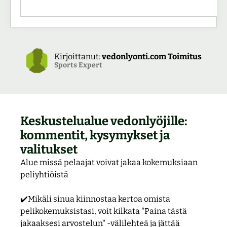
Kirjoittanut:
vedonlyonti.com Toimitus
Sports Expert
Keskustelualue vedonlyöjille:
kommentit, kysymykset ja
valitukset
Alue missä pelaajat voivat jakaa kokemuksiaan
peliyhtiöistä
✔️Mikäli sinua kiinnostaa kertoa omista
pelikokemuksistasi, voit kilkata "Paina tästä
jakaaksesi arvostelun" -välilehteä ja jättää