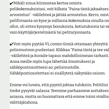
✔️Mikäli sinua kiinnostaa kertoa omista
pelikokemuksistasi, voit kilkata "Paina tästä jakaakses
arvostelun" -välilehteä ja jättää arvostelun. Kerro, mist
pelifirmasta on kyse ja millaisia kokemuksia sinulla on
ollut, oli sitten kysymys bonuksista, kotiutuksista tai v
vain käyttöjärjestelmästä tai pelitarjonnasta.
✔️Voit myös pyytää VL.comin tiimiä ottamaan yhteyttä
pelisivustoon puolestasi. Klikkaa "Paina tästä ja tee val
-välilehteä ja kuvaile tapaus mahdollisimman tarkasti.
Anna meille myös lupa lähettää ilmoituksesi ja
sähköpostiosoitteesi ao. pelisivustolle.
Sähköpostiosoitettasi ei sisällytetä näkyvään osioon.
Emme voi luvata, että pyyntö johtaa tuloksiin. Pelitilisi
tiedot pysyvät salassa. Teemme parhaamme auttakses
asiassa, mutta on huomattava että emme toimi viralli
välittäjätahona.