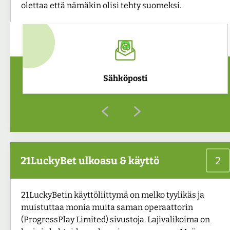
olettaa että nämäkin olisi tehty suomeksi.
Sähköposti
21LuckyBet ulkoasu & käyttö
2
21LuckyBetin käyttöliittymä on melko tyylikäs ja
muistuttaa monia muita saman operaattorin
(ProgressPlay Limited) sivustoja. Lajivalikoima on