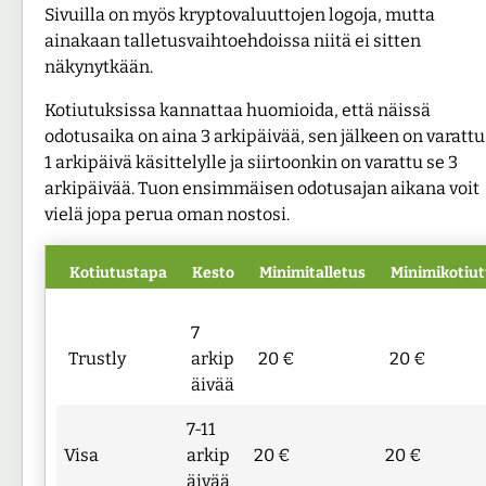
Sivuilla on myös kryptovaluuttojen logoja, mutta
ainakaan talletusvaihtoehdoissa niitä ei sitten
näkynytkään.
Kotiutuksissa kannattaa huomioida, että näissä
odotusaika on aina 3 arkipäivää, sen jälkeen on varattu
1 arkipäivä käsittelylle ja siirtoonkin on varattu se 3
arkipäivää. Tuon ensimmäisen odotusajan aikana voit
vielä jopa perua oman nostosi.
Kotiutus­tapa
Kesto
Minimi­talletus
Minimi­kotiu
7
Trustly
arkip
20 €
20 €
äivää
7-11
Visa
arkip
20 €
20 €
äivää