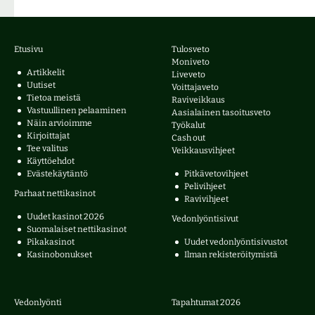
Etusivu
Tulosveto
Moniveto
Artikkelit
Liveveto
Uutiset
Voittajaveto
Tietoa meistä
Raviveikkaus
Vastuullinen pelaaminen
Aasialainen tasoitusveto
Näin arvioimme
Työkalut
Kirjoittajat
Cash out
Tee valitus
Veikkausvihjeet
Käyttöehdot
Evästekäytäntö
Pitkävetovihjeet
Pelivihjeet
Parhaat nettikasinot
Ravivihjeet
Uudet kasinot 2026
Vedonlyöntisivut
Suomalaiset nettikasinot
Pikakasinot
Uudet vedonlyöntisivustot
Kasinobonukset
Ilman rekisteröitymistä
Vedonlyönti
Tapahtumat 2026