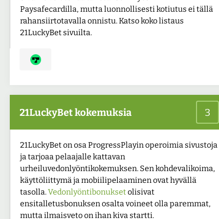
Paysafecardilla, mutta luonnollisesti kotiutus ei tällä
rahansiirtotavalla onnistu. Katso koko listaus
21LuckyBet sivuilta.
21LuckyBet kokemuksia
3
21LuckyBet on osa ProgressPlayin operoimia sivustoja
ja tarjoaa pelaajalle kattavan
urheiluvedonlyöntikokemuksen. Sen kohdevalikoima,
käyttöliittymä ja mobiilipelaaminen ovat hyvällä
tasolla.
Vedonlyöntibonukset
olisivat
ensitalletusbonuksen osalta voineet olla paremmat,
mutta ilmaisveto on ihan kiva startti.