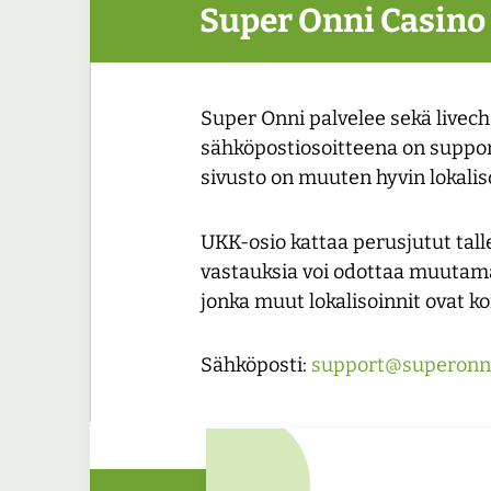
Super Onni Casino
Super Onni palvelee sekä livecha
sähköpostiosoitteena on
suppo
sivusto on muuten hyvin lokaliso
UKK-osio kattaa perusjutut tal
vastauksia voi odottaa muutama
jonka muut lokalisoinnit ovat ko
Sähköposti:
support@superonn