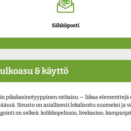
Sähköposti
ulkoasu & käyttö
n pikakasinotyyppinen ratkaisu — liikaa elementtejä ei
äässä. Sivusto on asiallisesti lokalisoitu suomeksi j
vigointi on selkeä: kolikkopeliosio, livekasino, kampanj