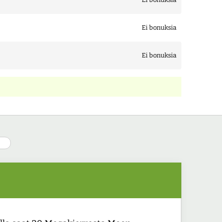
Ei bonuksia
Lokalisoitu:
Ei bonuksia
Verovapaa:
40x (t+b), ik
Live Casino:
50€
VIP Progra
-
Vedonlyönti