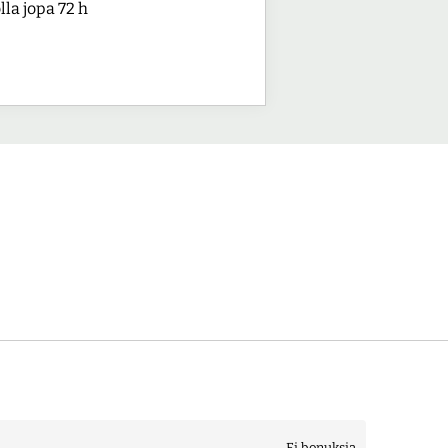
lla jopa 72 h
Ominais
Ei bonuksia
Pay n Play: