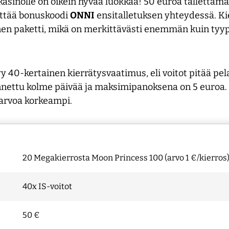
kasinolle on oikein hyvää luokkaa! 50 euroa tallettam
äyttää bonuskoodi
ONNI
ensitalletuksen yhteydessä. Ki
nen paketti, mikä on merkittävästi enemmän kuin tyypi
tyy 40-kertainen kierrätysvaatimus, eli voitot pitää pe
annettu kolme päivää ja maksimipanoksena on 5 euroa. 
arvoa korkeampi.
20 Megakierrosta Moon Princess 100 (arvo 1 €/kierros
40x IS-voitot
50 €