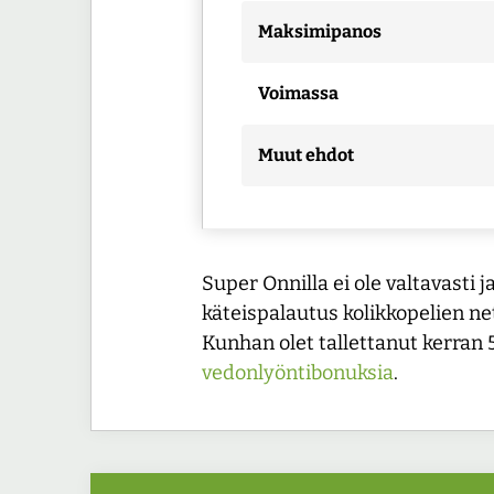
Maksimipanos
Voimassa
Muut ehdot
Super Onnilla ei ole valtavasti 
käteispalautus kolikkopelien ne
Kunhan olet tallettanut kerran
vedonlyöntibonuksia
.