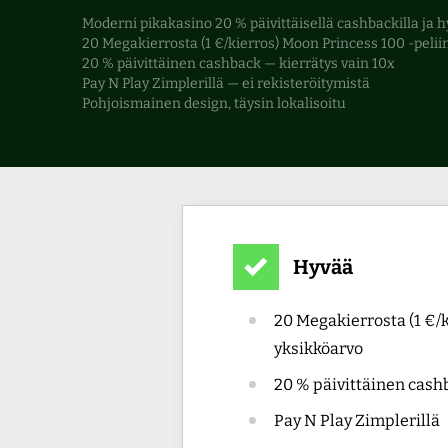
Moderni pikakasino 20 % päivittäisellä cashbackilla ja h
20 Megakierrosta (1 €/kierros) Moon Princess 100 -pel
20 % päivittäinen cashback — kierrätys vain 10x
Pay N Play Zimplerillä — ei rekisteröitymistä
Pohjoismainen design, täysin lokalisoitu
Hyvää
20 Megakierrosta (1 €/
yksikköarvo
20 % päivittäinen cashb
Pay N Play Zimplerillä