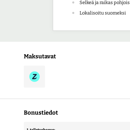
Selkeä ja raikas pohjo
Lokalisoitu suomeksi
Maksutavat
Bonustiedot
1. talletusbonus: