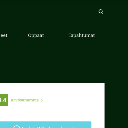
H
a
e
s
jeet
Oppaat
Tapahtumat
i
v
u
s
t
o
l
t
a
3.4
Arvosanamme